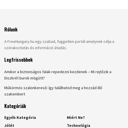
Rólunk
A FreeHungary.hu egy szabad, független portál amelynek célja a
szórakoztatás és információ átadás.
Legfrissebbek
Amikor a biztonságos falak repedezni kezdenek – Mi rejtőzik a
Diszkrét burok mögött?
Műkörmös szalonkereső: így találhatod meg a hozzád illő
szakembert
Kategóriák
Egyéb Kategória
Miért Ne?
Jólét
Technológia