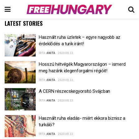
LATEST STORIES
Használt ruha üzletek – egyre nagyobb az
érdeklődés a turik iránt!
ÍRTA:
ANITA
2020.08.13.
Hosszú hétvégék Magyarországon – ismerd
meg hazánk idegenforgalmi régióit!
ÍRTA:
ANITA
2020.08.13.
A CERN részecskegyorsító Svájcban
ÍRTA:
ANITA
2020.08.13.
Használt ruha eladás- miért ekkora biznisz a
turkáló?
ÍRTA:
ANITA
2020.08.13.