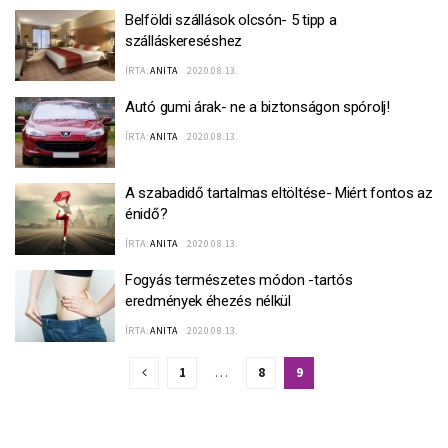
Belföldi szállások olcsón- 5 tipp a
szálláskereséshez
ÍRTA:
ANITA
2020.08.13.
Autó gumi árak- ne a biztonságon spórolj!
ÍRTA:
ANITA
2020.08.13.
A szabadidő tartalmas eltöltése- Miért fontos az
énidő?
ÍRTA:
ANITA
2020.08.13.
Fogyás természetes módon -tartós
eredmények éhezés nélkül
ÍRTA:
ANITA
2020.08.13.
1
…
8
9