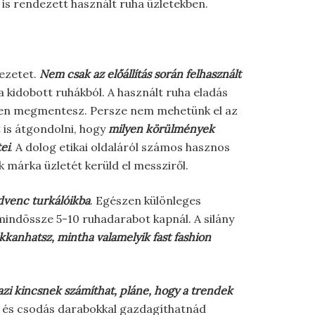
t is rendezett használt ruha üzletekben.
yezetet.
Nem csak az előállítás során felhasznált
a kidobott ruhákból. A használt ruha eladás
ppen megmentesz. Persze nem mehetünk el az
 is átgondolni, hogy
milyen körülmények
ei
. A dolog etikai oldaláról számos hasznos
 márka üzletét kerüld el messziről.
edvenc turkálóikba
. Egészen különleges
indössze 5-10 ruhadarabot kapnál. A silány
kkanhatsz, mintha valamelyik fast fashion
zi kincsnek számíthat, pláne, hogy a trendek
 és csodás darabokkal gazdagíthatnád