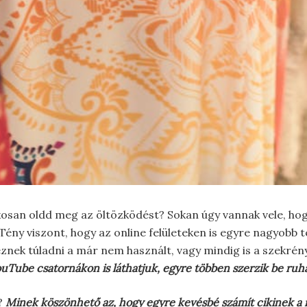
osan oldd meg az öltözködést? Sokan úgy vannak vele, hogy 
Tény viszont, hogy az online felületeken is egyre nagyobb t
eznek túladni a már nem használt, vagy mindig is a szekr
ouTube csatornákon is láthatjuk, egyre többen szerzik be ruh
?
Minek köszönhető az, hogy egyre kevésbé számít cikinek a