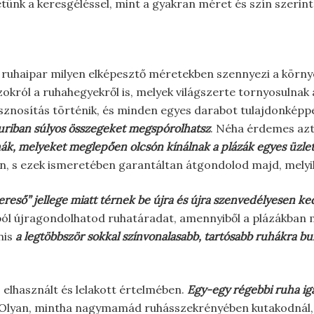
thetünk a keresgéléssel, mint a gyakran méret és szín szerin
 a ruhaipar milyen elképesztő méretekben szennyezi a körn
okról a ruhahegyekről is, melyek világszerte tornyosulnak 
hasznosítás történik, és minden egyes darabot tulajdonké
turiban súlyos összegeket megspórolhatsz
. Néha érdemes azt
hák, melyeket meglepően olcsón kínálnak a plázák egyes üzlet
ón, s ezek ismeretében garantáltan átgondolod majd, melyik
ereső” jellege miatt térnek be újra és újra szenvedélyesen k
ól újragondolhatod ruhatáradat, amennyiből a plázákban m
nis
a legtöbbször sokkal színvonalasabb, tartósabb ruhákra bu
ó elhasznált és lelakott értelmében.
Egy-egy régebbi ruha iga
 Olyan, mintha nagymamád ruhásszekrényében kutakodnál,