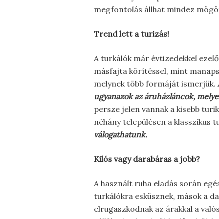
megfontolás állhat mindez mögöt
Trend lett a turizás!
A turkálók már évtizedekkel ezelő
másfajta körítéssel, mint manaps
melynek több formáját ismerjük.
ugyanazok az áruházláncok, melyek
persze jelen vannak a kisebb turik
néhány településen a klasszikus 
válogathatunk.
Kilós vagy darabáras a jobb?
A használt ruha eladás során egés
turkálókra esküsznek, mások a da
elrugaszkodnak az árakkal a való