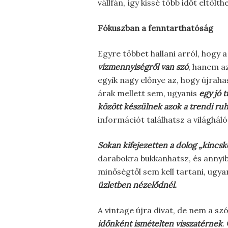
vállfán, így kissé több időt eltöl
Fókuszban a fenntarthatóság
Egyre többet hallani arról, hogy
vízmennyiségről van szó
, hanem az
egyik nagy előnye az, hogy újra
árak mellett sem, ugyanis
egy jó 
között készülnek azok a trendi ru
információt találhatsz a világhál
Sokan kifejezetten a dolog „kincsk
darabokra bukkanhatsz, és annyib
minőségtől sem kell tartani, ugya
üzletben nézelődnél.
A vintage újra divat, de nem a sz
időnként ismételten visszatérnek
.