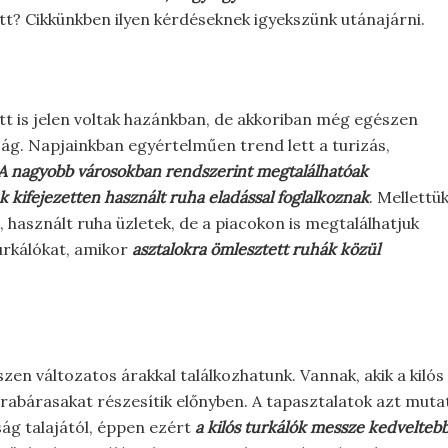
t? Cikkünkben ilyen kérdéseknek igyekszünk utánajárni.
tt is jelen voltak hazánkban, de akkoriban még egészen
ág. Napjainkban egyértelműen trend lett a turizás,
A nagyobb városokban rendszerint megtalálhatóak
 kifejezetten használt ruha eladással foglalkoznak
. Mellettü
, használt ruha üzletek, de a piacokon is megtalálhatjuk
turkálókat, amikor
asztalokra ömlesztett ruhák közül
zen változatos árakkal találkozhatunk. Vannak, akik a kilós
rabárasakat részesítik előnyben. A tapasztalatok azt muta
ság talajától, éppen ezért
a kilós turkálók messze kedvelteb