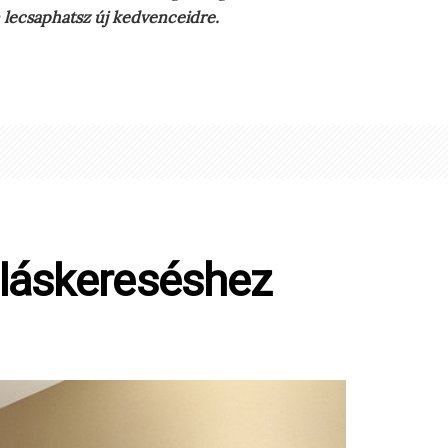
 lecsaphatsz új kedvenceidre.
álláskereséshez