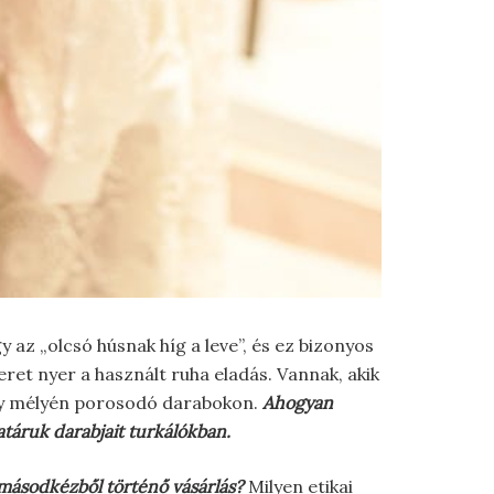
az „olcsó húsnak híg a leve”, és ez bizonyos
eret nyer a használt ruha eladás. Vannak, akik
ény mélyén porosodó darabokon.
Ahogyan
atáruk darabjait turkálókban.
 másodkézből történő vásárlás?
Milyen etikai