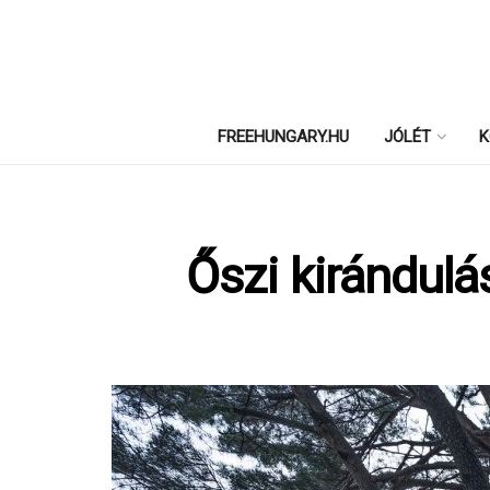
FREEHUNGARY.HU
JÓLÉT
K
Őszi kirándul