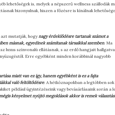
éb lehetőségek is, melyek a népszerű wellness szállodák m
tásnak bizonyulnak, hiszen a főzésre is kínálnak lehetősége
 azt mutatják, hogy
nagy érdeklődésre tartanak számot a
miben másnak, egyedinek számítanak társaikkal szemben
. Ma
 luxus színvonalú ellátásnak, s az erdő hangjait hallgatva
i nyüzsgéstől. Erre egyébként minden korábbinál nagyobb
.
rtása miatt van ez így, hanem egyébként is ez a fajta
ákkal való feltöltődésre
. A hétköznapokban a legtöbben sok
kiket például ügyintézéseink vagy bevásárlásaink során a
 mégis kényelmet nyújtó megoldások akkor is remek választásn