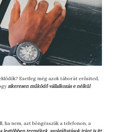
klődők? Esetleg még azok táborát erősíted,
hogy
sikeresen működő vállalkozás e nélkül
ll, ha nem, azt böngésszük a telefonon, a
a legtöbben termékek, szolgáltatások iránt is itt