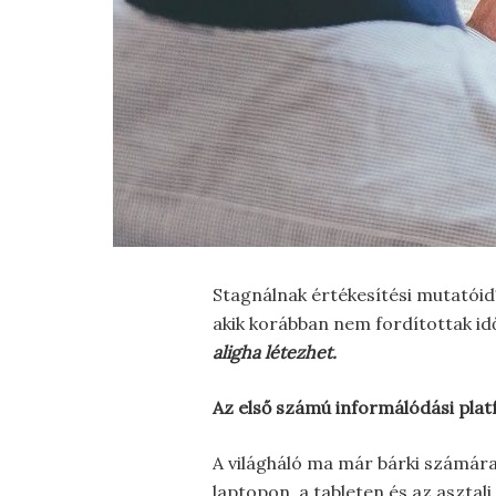
Stagnálnak értékesítési mutatóid
akik korábban nem fordítottak id
aligha létezhet.
Az első számú informálódási plat
A világháló ma már bárki számára 
laptopon, a tableten és az asztali