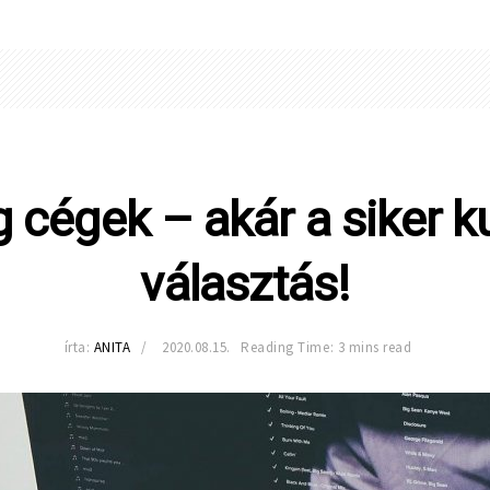
 cégek – akár a siker kul
választás!
írta:
ANITA
2020.08.15.
Reading Time: 3 mins read