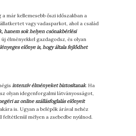
g a már kellemesebb őszi időszakban a
llatkertet vagy vadasparkot, ahol a család
k, hanem sok helyen csónakbérlési
a új élményekkel gazdagodsz, és olyan
lényeges előnye is, hogy általa fejlődhet
mégis
intenzív élményeket biztosítanak
. Ha
tsz olyan idegenforgalmi látványosságot,
egéri az online szállásfoglalás előnyeit
akára is. Ugyan a belépők árával nehéz
 feltétlenül mélyen a zsebedbe nyúlnod.