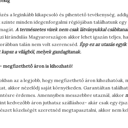
zekig
és a leginkább kikapcsoló és pihentető tevékenység, addi
 szinte minden idegenforgalmi régiójában találhatunk egy á
 magát.
A természetes vizek nem csak látványukkal csábítana
szi kirándulás Magyarországon akkor lehet igazán teljes, h
korábban talán nem volt szerencséd.
Épp ez az utazás egyik 
kapsz a világból, melyek gazdagítanak.
 megfizethető áron is kihozható!
okban az a legjobb, hogy megfizethető áron kihozhatóak, 
at, akkor nézelődj saját környékeden. Garantáltan találha
kintésre érdemes. Amennyiben messzebbre utaznál, akkor
m
rint kedvezőbb áron juthatsz szálláshoz- akár csak egy éjsz
észet közelségét szeretnéd megtapasztalni, akkor nem kell