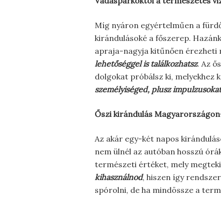
Vadasparkoktól a természetes vi
Míg nyáron egyértelműen a fürdőz
kirándulásoké a főszerep. Hazánk
apraja-nagyja kitűnően érezheti
lehetőséggel is találkozhatsz
. Az ő
dolgokat próbálsz ki, melyekhez 
személyiséged, plusz impulzusokat 
Őszi kirándulás Magyarországon-
Az akár egy-két napos kirándulás
nem ülnél az autóban hosszú órák
természeti értéket, mely megte
kihasználnod
, hiszen így rendsze
spórolni, de ha mindössze a term