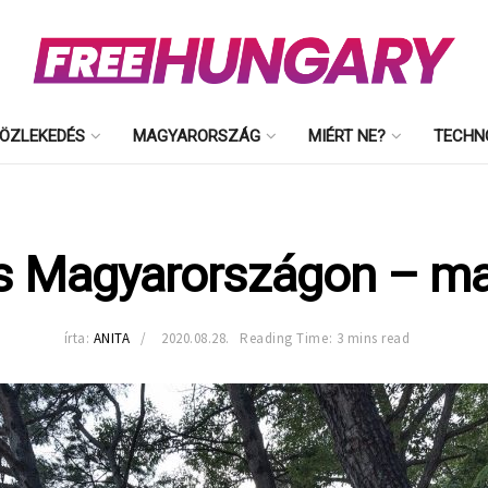
ÖZLEKEDÉS
MAGYARORSZÁG
MIÉRT NE?
TECHN
ás Magyarországon – mar
írta:
ANITA
2020.08.28.
Reading Time: 3 mins read