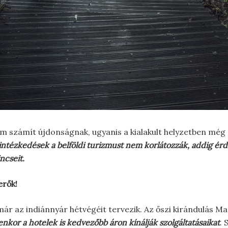
m számít újdonságnak, ugyanis a kialakult helyzetben még 
ntézkedések a belföldi turizmust nem korlátozzák, addig érde
ncseit.
erők!
már az indiánnyár hétvégéit tervezik. Az őszi kirándulás
yenkor a hotelek is kedvezőbb áron kínálják szolgáltatásaikat
. 