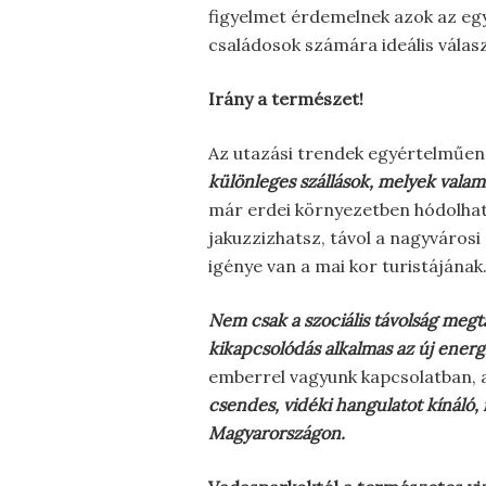
figyelmet érdemelnek azok az egy
családosok számára ideális válasz
Irány a természet!
Az utazási trendek egyértelműen
különleges szállások, melyek vala
már erdei környezetben hódolhatsz
jakuzzizhatsz, távol a nagyváros
igénye van a mai kor turistájának
Nem csak a szociális távolság megta
kikapcsolódás alkalmas az új energi
emberrel vagyunk kapcsolatban, a
csendes, vidéki hangulatot kínáló,
Magyarországon.