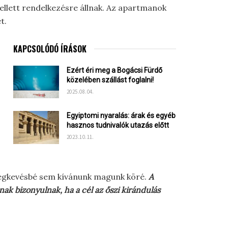
ellett rendelkezésre állnak. Az apartmanok
t.
KAPCSOLÓDÓ ÍRÁSOK
Ezért éri meg a Bogácsi Fürdő
közelében szállást foglalni!
2025.08.04.
Egyiptomi nyaralás: árak és egyéb
hasznos tudnivalók utazás előtt
2023.10.11.
 legkevésbé sem kívánunk magunk köré.
A
ak bizonyulnak, ha a cél az őszi kirándulás