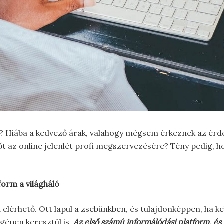
? Hiába a kedvező árak, valahogy mégsem érkeznek az érde
őt az online jelenlét profi megszervezésére? Tény pedig, 
form a világháló
elérhető. Ott lapul a zsebünkben, és tulajdonképpen, ha ke
 gépen keresztül is.
Az első számú informálódási platform, és 