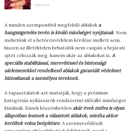
2026.06.09.
A minden szempontból megfelelő ablakok
a
hangszigetelés terén is kiváló minőséget nyújtanak
. Nem
mehetünk el a betörésvédelem kérdése mellett sem,
hiszen az illetéktelen behatolók nem csupán a bejárati
ajtót célozzák meg, hanem akár az ablakokat is.
A
speciális stabilitással, merevítéssel és biztonsági
zárlemezekkel rendelkező ablakok garantált védelmet
biztosítanak a személyes tereknek.
A tapasztalatok azt mutatják, hogy a prémium
kategóriás nyílászárók rendszerint időtálló minőséget
kínálnak. Ennek köszönhetően
akár évek múlva is olyan
állapotban lesznek a választott ablakok, mintha akkor
kerültek volna beépítésre
. A szennyeződések
egyszerűen eltávolíthatóak felületéről, ezzel a