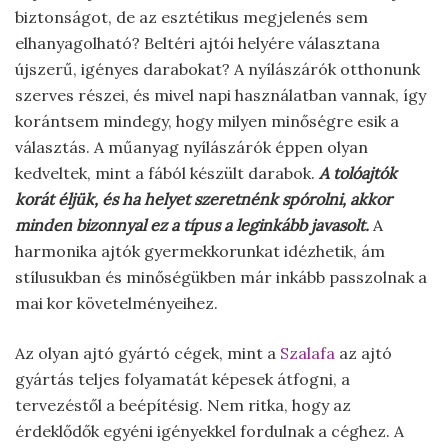
biztonságot, de az esztétikus megjelenés sem
elhanyagolható? Beltéri ajtói helyére választana
újszerű, igényes darabokat? A nyílászárók otthonunk
szerves részei, és mivel napi használatban vannak, így
korántsem mindegy, hogy milyen minőségre esik a
választás. A műanyag nyílászárók éppen olyan
kedveltek, mint a fából készült darabok.
A tolóajtók
korát éljük, és ha helyet szeretnénk spórolni, akkor
minden bizonnyal ez a típus a leginkább javasolt.
A
harmonika ajtók gyermekkorunkat idézhetik, ám
stílusukban és minőségükben már inkább passzolnak a
mai kor követelményeihez.
Az olyan ajtó gyártó cégek, mint a
Szalafa
az ajtó
gyártás teljes folyamatát képesek átfogni, a
tervezéstől a beépítésig. Nem ritka, hogy az
érdeklődők egyéni igényekkel fordulnak a céghez. A