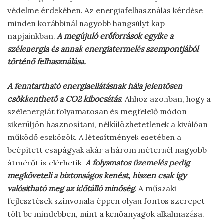
védelme érdekében. Az energiafelhasználás kérdése
minden korábbinál nagyobb hangsúlyt kap
napjainkban.
A megújuló erőforrások egyike a
szélenergia és annak energiatermelés szempontjából
történő felhasználása.
A fenntartható energiaellátásnak hála jelentősen
csökkenthető a CO2 kibocsátás
. Ahhoz azonban, hogy a
szélenergiát folyamatosan és megfelelő módon
sikerüljön hasznosítani, nélkülözhetetlenek a kiválóan
működő eszközök. A létesítmények esetében a
beépített csapágyak akár a három méternél nagyobb
átmérőt is elérhetik.
A folyamatos üzemelés pedig
megköveteli a biztonságos kenést, hiszen csak így
valósítható meg az időtálló minőség
. A műszaki
fejlesztések színvonala éppen olyan fontos szerepet
tölt be mindebben, mint a kenőanyagok alkalmazása.