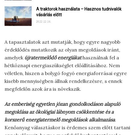
A traktorok használata – Hasznos tudnivalók
vásárlás előtt
2022.12.16.
A tapasztalatok azt mutatják, hogy egyre nagyobb
érdeklődés mutatkozik az olyan megoldások iránt,
amelyek
újratermelődő energiákat
használnak fel a
hétköznapi energiaszükséglet előállításához. Nem
véletlen, hiszen a bolygó fogyó energiaforrásai egyre
kisebb mennyiségben állnak rendelkezésre, s ennek
megfelelőn azok ára is növekszik.
Az emberiség egyetlen józan gondolkodáson alapuló
megoldása az ökológiai lábnyom csökkentése és a
korszerű energiatermelő megoldások alkalmazása
.
Kenőanyag választáskor is érdemes szem előtt tartani