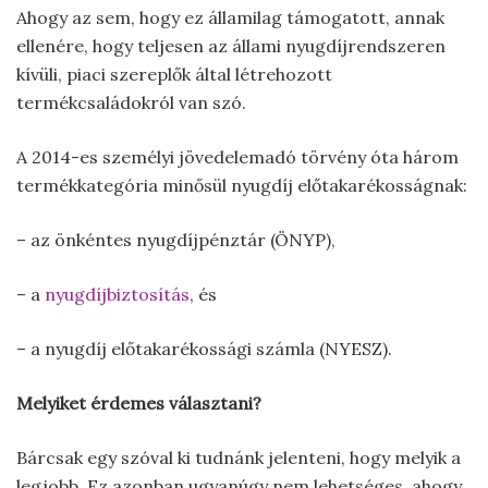
Ahogy az sem, hogy ez államilag támogatott, annak
ellenére, hogy teljesen az állami nyugdíjrendszeren
kívüli, piaci szereplők által létrehozott
termékcsaládokról van szó.
A 2014-es személyi jövedelemadó törvény óta három
termékkategória minősül nyugdíj előtakarékosságnak:
– az önkéntes nyugdíjpénztár (ÖNYP),
– a
nyugdíjbiztosítás
, és
– a nyugdíj előtakarékossági számla (NYESZ).
Melyiket érdemes választani?
Bárcsak egy szóval ki tudnánk jelenteni, hogy melyik a
legjobb. Ez azonban ugyanúgy nem lehetséges, ahogy