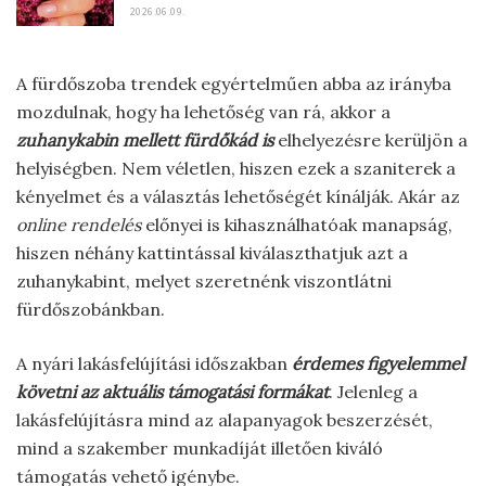
2026.06.09.
A fürdőszoba trendek egyértelműen abba az irányba
mozdulnak, hogy ha lehetőség van rá, akkor a
zuhanykabin mellett fürdőkád is
elhelyezésre kerüljön a
helyiségben. Nem véletlen, hiszen ezek a szaniterek a
kényelmet és a választás lehetőségét kínálják. Akár az
online rendelés
előnyei is kihasználhatóak manapság,
hiszen néhány kattintással kiválaszthatjuk azt a
zuhanykabint, melyet szeretnénk viszontlátni
fürdőszobánkban.
A nyári lakásfelújítási időszakban
érdemes figyelemmel
követni az aktuális támogatási formákat
. Jelenleg a
lakásfelújításra mind az alapanyagok beszerzését,
mind a szakember munkadíját illetően kiváló
támogatás vehető igénybe.