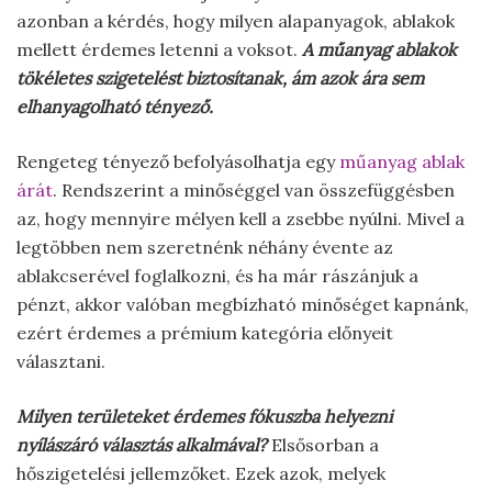
azonban a kérdés, hogy milyen alapanyagok, ablakok
mellett érdemes letenni a voksot.
A műanyag ablakok
tökéletes szigetelést biztosítanak, ám azok ára sem
elhanyagolható tényező.
Rengeteg tényező befolyásolhatja egy
műanyag ablak
árát
. Rendszerint a minőséggel van összefüggésben
az, hogy mennyire mélyen kell a zsebbe nyúlni. Mivel a
legtöbben nem szeretnénk néhány évente az
ablakcserével foglalkozni, és ha már rászánjuk a
pénzt, akkor valóban megbízható minőséget kapnánk,
ezért érdemes a prémium kategória előnyeit
választani.
Milyen területeket érdemes fókuszba helyezni
nyílászáró választás alkalmával?
Elsősorban a
hőszigetelési jellemzőket. Ezek azok, melyek