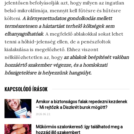
jelentősen befolyásolják azt, hogy milyen az ingatlan
belső mikroklímája, mennyit kell fűtésre és hűtésre
költeni.
A környezettudatos gondolkodás mellett
természetesen a háztartást terhelő költségek sem
elhanyagolhatóak
. A megfelelő ablakokkal sokat lehet
tenni a hőhíd-jelenség ellen, de a penészfoltok
kialakulása is megelőzhető. Ehhez viszont
nélkülözhetetlen az, hogy
az ablakok beépítését valóban
hozzáértő szakember végezze, és a homlokzati
hőszigetelésre is helyezzünk hangsúlyt.
KAPCSOLÓDÓ ÍRÁSOK
Amikor a biztonságos falak repedezni kezdenek
– Mi rejtőzik a Diszkrét burok mögött?
2026.06.22.
Műkörmös szalonkereső: így találhatod meg a
hozzád illő szakembert