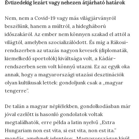
Évtizedekig lezárt vagy nehezen átjárható határok
Nem, nem a Covid-19 vagy más világjárványról
beszélünk, hanem a múltról, a hidegháború
időszakáról. Az ember nem könnyen szakad el attól a
világtól, amelyben szocializálódott. És míg a Rákosi-
rendszerben az utazás nagyon kevesek (diplomaták,
kiemelkedő sportolók) kiváltsága volt, a Kádár-
rendszerben sem volt könnyű utazni. Ez az egyik oka
annak, hogy a magyarországi utazási desztinációk
olyan kultikusak lettek: gondoljunk csak a „magyar
tengerre”.
De talán a magyar néplélekben, gondolkodásban már
jóval ezelőtt is hasonló gondolatok voltak
megtalálhatók, erre példa a latin nyelvű „Extra
Hungariam non est vita, si est vita, non est ita.”
mondás, amelynek jelentése: „Magyarországon kívül