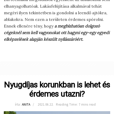
elhanyagolhatóak. Lakásfelújítása alkalmával tehát
megéri ilyen tekintetben is gondolni a leendő ajtókra,
ablakokra. Nem ezen a területen érdemes spórolni.
Ennek ellenére tény, hogy
a megbízhatóan dolgozó
cégeknél sem kell vagyonokat ott hagyni egy-egy egyedi
elképzelések alapján készült nyílászáróért.
Nyugdíjas korunkban is lehet és
érdemes utazni?
írta:
ANITA
2021.06.22.
Reading Time: 7 mins read