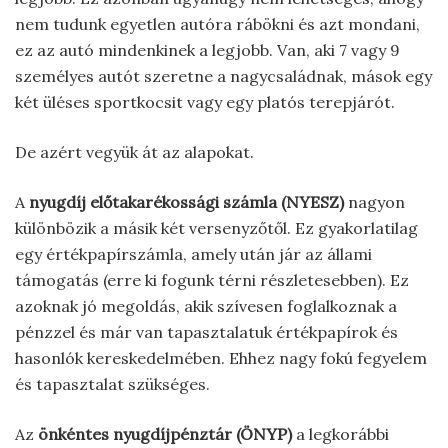
nem tudunk egyetlen autóra rábökni és azt mondani,
ez az autó mindenkinek a legjobb. Van, aki 7 vagy 9
személyes autót szeretne a nagycsaládnak, mások egy
két üléses sportkocsit vagy egy platós terepjárót.
De azért vegyük át az alapokat.
A
nyugdíj előtakarékossági számla (NYESZ)
nagyon
különbözik a másik két versenyzőtől. Ez gyakorlatilag
egy értékpapírszámla, amely után jár az állami
támogatás (erre ki fogunk térni részletesebben). Ez
azoknak jó megoldás, akik szívesen foglalkoznak a
pénzzel és már van tapasztalatuk értékpapírok és
hasonlók kereskedelmében. Ehhez nagy fokú fegyelem
és tapasztalat szükséges.
Az
önkéntes nyugdíjpénztár (ÖNYP)
a legkorábbi