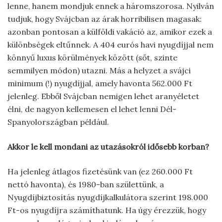
lenne, hanem mondjuk ennek a háromszorosa. Nyilván
tudjuk, hogy Svájcban az árak horribilisen magasak:
azonban pontosan a külföldi vakáció az, amikor ezek a
különbségek eltűnnek. A 404 eurós havi nyugdíjjal nem
könnyű luxus körülmények között (sőt, szinte
semmilyen módon) utazni. Más a helyzet a svájci
minimum (!) nyugdíjjal, amely havonta 562.000 Ft
jelenleg. Ebből Svájcban nemigen lehet aranyéletet
élni, de nagyon kellemesen el lehet lenni Dél-
Spanyolországban például.
Akkor le kell mondani az utazásokról idősebb korban?
Ha jelenleg átlagos fizetésünk van (ez 260.000 Ft
nettó havonta), és 1980-ban születtünk, a
Nyugdíjbiztosítás nyugdíjkalkulátora szerint 198.000
Ft-os nyugdíjra számíthatunk. Ha úgy érezzük, hogy