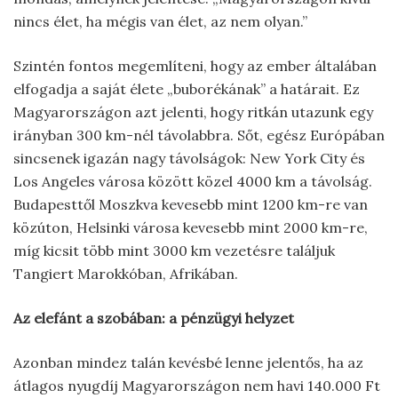
nincs élet, ha mégis van élet, az nem olyan.”
Szintén fontos megemlíteni, hogy az ember általában
elfogadja a saját élete „buborékának” a határait. Ez
Magyarországon azt jelenti, hogy ritkán utazunk egy
irányban 300 km-nél távolabbra. Sőt, egész Európában
sincsenek igazán nagy távolságok: New York City és
Los Angeles városa között közel 4000 km a távolság.
Budapesttől Moszkva kevesebb mint 1200 km-re van
közúton, Helsinki városa kevesebb mint 2000 km-re,
míg kicsit több mint 3000 km vezetésre találjuk
Tangiert Marokkóban, Afrikában.
Az elefánt a szobában: a pénzügyi helyzet
Azonban mindez talán kevésbé lenne jelentős, ha az
átlagos nyugdíj Magyarországon nem havi 140.000 Ft