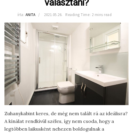
választani?
írta:
ANITA
2021.05.26.
Reading Time: 2 mins read
Zuhanykabint keres, de még nem talált rá az ideálisra?
A kínálat rendkívül széles, így nem csoda, hogy a
legtöbben laikusként nehezen boldogulnak a