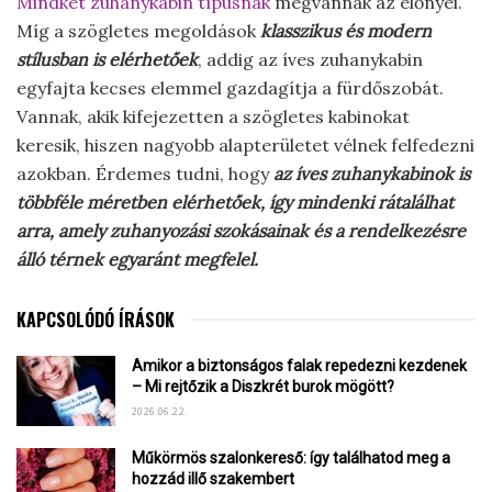
Mindkét zuhanykabin típusnak
megvannak az előnyei.
Míg a szögletes megoldások
klasszikus és modern
stílusban is elérhetőek
, addig az íves zuhanykabin
egyfajta kecses elemmel gazdagítja a fürdőszobát.
Vannak, akik kifejezetten a szögletes kabinokat
keresik, hiszen nagyobb alapterületet vélnek felfedezni
azokban. Érdemes tudni, hogy
az íves zuhanykabinok is
többféle méretben elérhetőek, így mindenki rátalálhat
arra, amely zuhanyozási szokásainak és a rendelkezésre
álló térnek egyaránt megfelel.
KAPCSOLÓDÓ ÍRÁSOK
Amikor a biztonságos falak repedezni kezdenek
– Mi rejtőzik a Diszkrét burok mögött?
2026.06.22.
Műkörmös szalonkereső: így találhatod meg a
hozzád illő szakembert