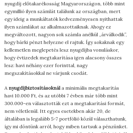
nyugdíj előtakarékosság Magyarországon, több mint
egymillió ilyen számlát találunk az országban, mert
egy ideig a munkáltatók kedvezményesen nyithattak
ilyen számlákat az alkalmazottaiknak. Ahogy ez
megváltozott, nagyon sok számla anélkül „árválkodik”,
hogy bárki pénzt helyezne el rajtuk. Így sokaknak egy
kellemetlen meglepetés lesz nyugdíjba vonuláskor,
hogy évtizedek megtakarítása igen alacsony összes
lesz: havi néhány ezer forinttal, nagy
megszakításokkal ne várjunk csodát.
A
nyugdíjbiztosításoknál
a minimális megtakarítás
havi 10.000 Ft, és az utóbbi 7 évben már több mint
300.000-en választották ezt a megtakarítási formát,
nem véletlenül. Itt egyes esetekben akár 20, de
általában is legalább 5-7 portfólió közül választhatunk,
így mi döntünk arról, hogy miben tartsuk a pénzünket.