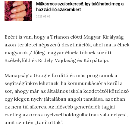
Műkörmös szalonkereső: így találhatod meg a
hozzád illő szakembert
2026.06.09.
Ezért is van, hogy a Trianon előtti Magyar Királyság
azon területei népszerű desztinációk, ahol ma is élnek
magyarok / főleg magyar élnek: többek között
Székelyföld és Erdély, Vajdaság és Kárpátalja.
Manapság a Google fordító és más programok a
segítségünkre lehetnek, ha kommunikációra kerül a
sor, ahogy már az általános iskola kezdetétől kötelező
egy idegen nyelv (általában angol) tanulása, azonban
ez nem túl sikeres. Az idősebb generációk tagjai
esetleg az orosz nyelvvel boldogulhatnak valamelyest,
amit szintén „tanítottak”.