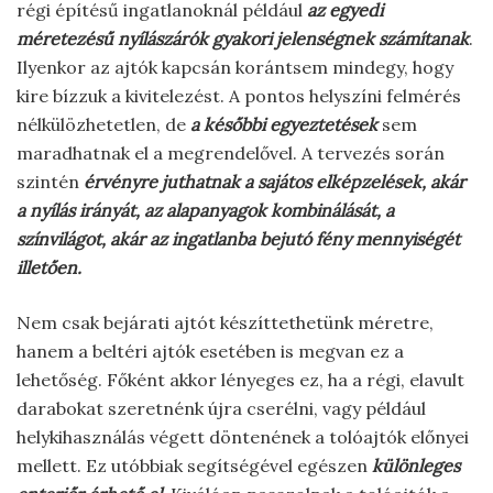
régi építésű ingatlanoknál például
az egyedi
méretezésű nyílászárók gyakori jelenségnek számítanak
.
Ilyenkor az ajtók kapcsán korántsem mindegy, hogy
kire bízzuk a kivitelezést. A pontos helyszíni felmérés
nélkülözhetetlen, de
a későbbi egyeztetések
sem
maradhatnak el a megrendelővel. A tervezés során
szintén
érvényre juthatnak a sajátos elképzelések, akár
a nyílás irányát, az alapanyagok kombinálását, a
színvilágot, akár az ingatlanba bejutó fény mennyiségét
illetően.
Nem csak bejárati ajtót készíttethetünk méretre,
hanem a beltéri ajtók esetében is megvan ez a
lehetőség. Főként akkor lényeges ez, ha a régi, elavult
darabokat szeretnénk újra cserélni, vagy például
helykihasználás végett döntenének a tolóajtók előnyei
mellett. Ez utóbbiak segítségével egészen
különleges