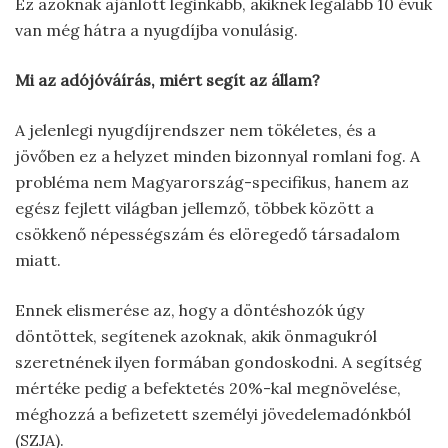
Ez azoknak ajánlott leginkább, akiknek legalább 10 évük
van még hátra a nyugdíjba vonulásig.
Mi az adójóváírás, miért segít az állam?
A jelenlegi nyugdíjrendszer nem tökéletes, és a
jövőben ez a helyzet minden bizonnyal romlani fog. A
probléma nem Magyarország-specifikus, hanem az
egész fejlett világban jellemző, többek között a
csökkenő népességszám és elöregedő társadalom
miatt.
Ennek elismerése az, hogy a döntéshozók úgy
döntöttek, segítenek azoknak, akik önmagukról
szeretnének ilyen formában gondoskodni. A segítség
mértéke pedig a befektetés 20%-kal megnövelése,
méghozzá a befizetett személyi jövedelemadónkból
(SZJA).