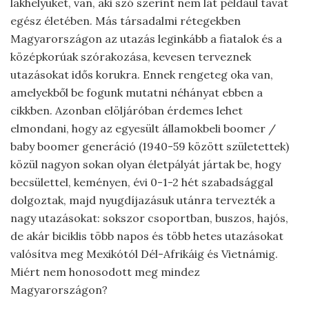
lakhelyüket, van, aki szó szerint nem lát például tavat
egész életében. Más társadalmi rétegekben
Magyarországon az utazás leginkább a fiatalok és a
középkorúak szórakozása, kevesen terveznek
utazásokat idős korukra. Ennek rengeteg oka van,
amelyekből be fogunk mutatni néhányat ebben a
cikkben. Azonban elöljáróban érdemes lehet
elmondani, hogy az egyesült államokbeli boomer /
baby boomer generáció (1940-59 között születettek)
közül nagyon sokan olyan életpályát jártak be, hogy
becsülettel, keményen, évi 0-1-2 hét szabadsággal
dolgoztak, majd nyugdíjazásuk utánra tervezték a
nagy utazásokat: sokszor csoportban, buszos, hajós,
de akár biciklis több napos és több hetes utazásokat
valósítva meg Mexikótól Dél-Afrikáig és Vietnámig.
Miért nem honosodott meg mindez
Magyarországon?