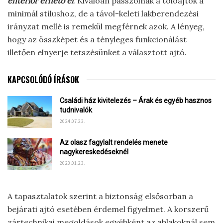
enteriőr érhető el
. Kiválóan passzolnak a tolóajtók a
minimál stílushoz, de a távol-keleti lakberendezési
irányzat mellé is remekül megférnek azok. A lényeg,
hogy az összképet és a tényleges funkcionálást
illetően elnyerje tetszésünket a választott ajtó.
KAPCSOLÓDÓ ÍRÁSOK
Családi ház kivitelezés – Árak és egyéb hasznos
tudnivalók
2024.07.23.
Az olasz fagylalt rendelés menete
nagykereskedéseknél
2023.01.23.
A tapasztalatok szerint a biztonság elsősorban a
bejárati ajtó esetében érdemel figyelmet. A korszerű
zártechnikai megoldások egyébként az ablakoknál sem