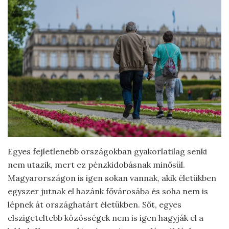
Egyes fejletlenebb országokban gyakorlatilag senki
nem utazik, mert ez pénzkidobásnak minősül.
Magyarországon is igen sokan vannak, akik életükben
egyszer jutnak el hazánk fővárosába és soha nem is
lépnek át országhatárt életükben. Sőt, egyes
elszigeteltebb közösségek nem is igen hagyják el a