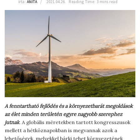
írta:
ANITA
2021.04.26.
Reading Time: 3 mins read
A fenntartható fejlődés és a környezetbarát megoldások
az élet minden területén egyre nagyobb szerephez
jutnak
. A globális méretekben tartott kongresszusok
mellett a hétköznapokban is megvannak azok a
lehetőségek, melyekkel bárki tehet környezetének