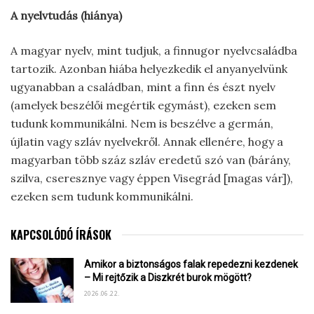
A nyelvtudás (hiánya)
A magyar nyelv, mint tudjuk, a finnugor nyelvcsaládba
tartozik. Azonban hiába helyezkedik el anyanyelvünk
ugyanabban a családban, mint a finn és észt nyelv
(amelyek beszélői megértik egymást), ezeken sem
tudunk kommunikálni. Nem is beszélve a germán,
újlatin vagy szláv nyelvekről. Annak ellenére, hogy a
magyarban több száz szláv eredetű szó van (bárány,
szilva, cseresznye vagy éppen Visegrád [magas vár]),
ezeken sem tudunk kommunikálni.
KAPCSOLÓDÓ ÍRÁSOK
Amikor a biztonságos falak repedezni kezdenek
– Mi rejtőzik a Diszkrét burok mögött?
2026.06.22.