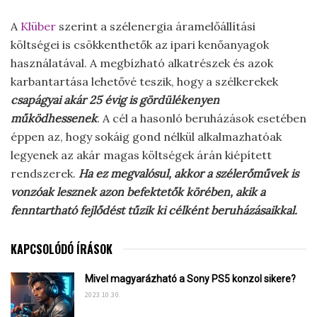
A
Klüber
szerint a szélenergia áramelőállítási
költségei is csökkenthetők az ipari kenőanyagok
használatával. A megbízható alkatrészek és azok
karbantartása lehetővé teszik, hogy a szélkerekek
csapágyai akár 25 évig is gördülékenyen
működhessenek
. A cél a hasonló beruházások esetében
éppen az, hogy sokáig gond nélkül alkalmazhatóak
legyenek az akár magas költségek árán kiépített
rendszerek.
Ha ez megvalósul, akkor a szélerőművek is
vonzóak lesznek azon befektetők körében, akik a
fenntartható fejlődést tűzik ki célként beruházásaikkal.
KAPCSOLÓDÓ ÍRÁSOK
Mivel magyarázható a Sony PS5 konzol sikere?
2023.10.30.