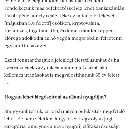
ez nem lesz elég minden kiadásunkra és nem
rendelkezünk más befektetéssel (ez lehet bankszámlán
tárolt pénz, amely reálértéke az infláció értékével
[májusban 5% felett!] csökken, kriptovaluta,
tőzsdézés, ingatlan stb.), érdemes mindenképpen
előregondolkodni és hó végén megpróbálni félretenni
egy adott összeget.
Ezzel fenntarthatjuk a jelenlegi életstílusunkat és ha
szerencsések vagyunk és minden jól alakul, akár
kellemes utazásokat is megvalósíthatunk 65 év felett
is.
Hogyan lehet kiegészíteni az állami nyugdíjat?
Ahogy említettük, erre bármilyen befektetés megfelelő
lehet, de nem véletlen, hogy létezik egy olyan jogi
kategória, amelynek a neve nyugdíj előtakarékosság.