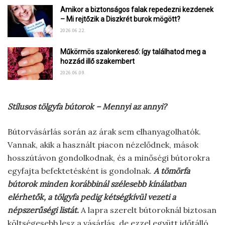
Amikor a biztonságos falak repedezni kezdenek
– Mi rejtőzik a Diszkrét burok mögött?
2026.06.22.
Műkörmös szalonkereső: így találhatod meg a
hozzád illő szakembert
2026.06.09.
Stílusos tölgyfa bútorok – Mennyi az annyi?
Bútorvásárlás során az árak sem elhanyagolhatók.
Vannak, akik a használt piacon nézelődnek, mások
hosszútávon gondolkodnak, és a minőségi bútorokra
egyfajta befektetésként is gondolnak.
A tömörfa
bútorok minden korábbinál szélesebb kínálatban
elérhetők, a tölgyfa pedig kétségkívül vezeti a
népszerűségi listát.
A lapra szerelt bútoroknál biztosan
költségesebb lesz a vásárlás, de ezzel együtt időtálló,