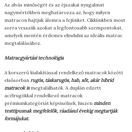
Az alvás minőségét és az éjszakai nyugalmat
nagymértékben meghatározza az, hogy milyen
matracon hajtjuk álomra a fejünket. Cikkünkben most
sorra vesszük azokat a legfontosabb szempontokat,
amelyek mentén érdemes elindulni az ideális matrac
megtalálásához.
Matracgyártási technológia
A korszerű kialakítással rendelkező matracok között
elsősorban
rugós, táskarugós, hab, sőt, akár hibrid
matracok is
megtalálhatók. A duplán edzett
acélrugókkal rendelkező matracok
prémiumkategóriát képviselnek, hiszen
minden
testtípusnak megfelelők, ráadásul évekig megtartják
formájukat.