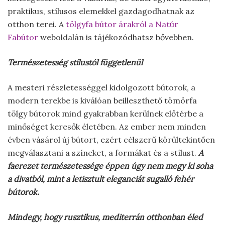
praktikus, stílusos elemekkel gazdagodhatnak az
otthon terei. A
tölgyfa bútor árakról a Natúr
Fabútor
weboldalán is tájékozódhatsz bővebben.
Természetesség stílustól függetlenül
A mesteri részletességgel kidolgozott bútorok, a
modern terekbe is kiválóan beilleszthető tömörfa
tölgy bútorok mind gyakrabban kerülnek előtérbe a
minőséget keresők életében. Az ember nem minden
évben vásárol új bútort, ezért célszerű körültekintően
megválasztani a színeket, a formákat és a stílust.
A
faerezet természetessége éppen úgy nem megy ki soha
a divatból, mint a letisztult eleganciát sugalló fehér
bútorok.
Mindegy, hogy rusztikus, mediterrán otthonban éled