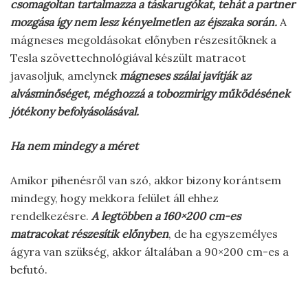
csomagoltan tartalmazza a táskarugókat, tehát a partner
mozgása így nem lesz kényelmetlen az éjszaka során.
A
mágneses megoldásokat előnyben részesítőknek a
Tesla szövettechnológiával készült matracot
javasoljuk, amelynek
mágneses szálai javítják az
alvásminőséget, méghozzá a tobozmirigy működésének
jótékony befolyásolásával.
Ha nem mindegy a méret
Amikor pihenésről van szó, akkor bizony korántsem
mindegy, hogy mekkora felület áll ehhez
rendelkezésre.
A legtöbben a 160×200 cm-es
matracokat részesítik előnyben
, de ha egyszemélyes
ágyra van szükség, akkor általában a 90×200 cm-es a
befutó.