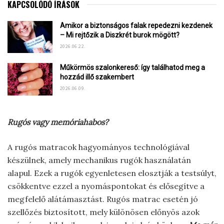
KAPCSOLÓDÓ ÍRÁSOK
Amikor a biztonságos falak repedezni kezdenek
– Mi rejtőzik a Diszkrét burok mögött?
2026.06.22.
Műkörmös szalonkereső: így találhatod meg a
hozzád illő szakembert
2026.06.09.
Rugós vagy memóriahabos?
A rugós matracok hagyományos technológiával
készülnek, amely mechanikus rugók használatán
alapul. Ezek a rugók egyenletesen elosztják a testsúlyt,
csökkentve ezzel a nyomáspontokat és elősegítve a
megfelelő alátámasztást. Rugós matrac esetén jó
szellőzés biztosított, mely különösen előnyös azok