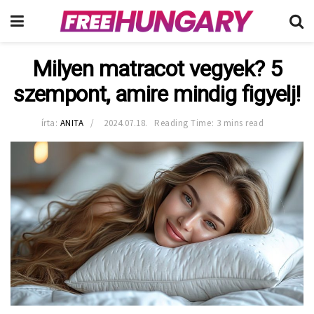
Milyen matracot vegyek? 5
szempont, amire mindig figyelj!
írta:
ANITA
2024.07.18.
Reading Time: 3 mins read