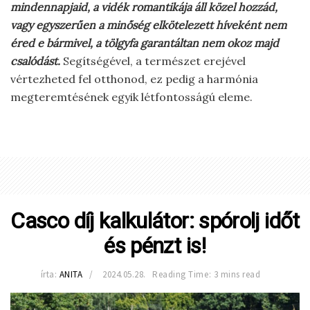
mindennapjaid, a vidék romantikája áll közel hozzád,
vagy egyszerűen a minőség elkötelezett híveként nem
éred e bármivel, a tölgyfa garantáltan nem okoz majd
csalódást.
Segítségével, a természet erejével
vértezheted fel otthonod, ez pedig a harmónia
megteremtésének egyik létfontosságú eleme.
Casco díj kalkulátor: spórolj időt
és pénzt is!
írta:
ANITA
2024.05.28.
Reading Time: 3 mins read