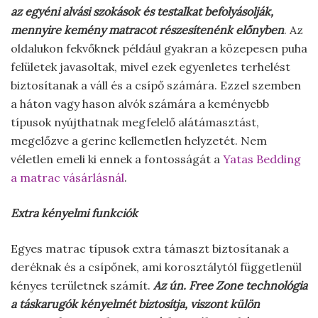
az egyéni alvási szokások és testalkat befolyásolják,
mennyire kemény matracot részesítenénk előnyben
. Az
oldalukon fekvőknek például gyakran a közepesen puha
felületek javasoltak, mivel ezek egyenletes terhelést
biztosítanak a váll és a csípő számára. Ezzel szemben
a háton vagy hason alvók számára a keményebb
típusok nyújthatnak megfelelő alátámasztást,
megelőzve a gerinc kellemetlen helyzetét. Nem
véletlen emeli ki ennek a fontosságát a
Yatas Bedding
a matrac vásárlásnál
.
Extra kényelmi funkciók
Egyes matrac típusok extra támaszt biztosítanak a
deréknak és a csípőnek, ami korosztálytól függetlenül
kényes területnek számít.
Az ún. Free Zone technológia
a táskarugók kényelmét biztosítja, viszont külön