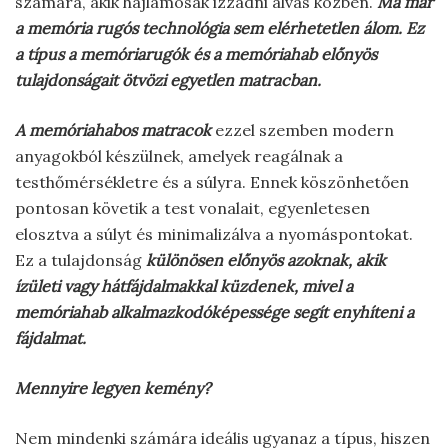
számára, akik hajlamosak izzadni alvás közben.
Ma már
a memória rugós technológia sem elérhetetlen álom. Ez
a típus a memóriarugók és a memóriahab előnyös
tulajdonságait ötvözi egyetlen matracban.
A memóriahabos matracok
ezzel szemben modern
anyagokból készülnek, amelyek reagálnak a
testhőmérsékletre és a súlyra. Ennek köszönhetően
pontosan követik a test vonalait, egyenletesen
elosztva a súlyt és minimalizálva a nyomáspontokat.
Ez a tulajdonság
különösen előnyös azoknak, akik
ízületi vagy hátfájdalmakkal küzdenek, mivel a
memóriahab alkalmazkodóképessége segít enyhíteni a
fájdalmat.
Mennyire legyen kemény?
Nem mindenki számára ideális ugyanaz a típus, hiszen