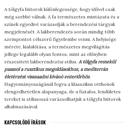
A tölgyfa bútorok különlegessége, hogy idővel csak
még szebbé válnak. A fa természetes mintázata és a
színek egyedivé varázsolják a berendezési tárgyak
megjelenését. A lakberendezés során mindig több
szempontot célszerű figyelembe venni. A helyisége
mérete, kialakítása, a természetes megvilágítás
jellege legalább olyan fontos, mint az előnyben
részesített lakberendezési stílus.
A tölgyfa remekül
passzol a rusztikus megoldásokhoz, a mediterrán
életérzést visszaadni kívánó enteriőrhöz
.
Hagyományosságánál fogva a klasszikus otthonok
elengedhetetlen alapanyaga, de a fiatalos, lendületes
tereket is stílusossá varázsolhatjuk a tölgyfa bútorok
alkalmazásával.
KAPCSOLÓDÓ ÍRÁSOK