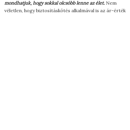
mondhatjuk, hogy sokkal olcsóbb lenne az élet.
Nem
véletlen, hogy biztosításkötés alkalmával is az ár-érték
arányban legjobb ajánlat mellett tesszük le a voksot.
Biztosítási védelem, ahogy mindig is szerettük volna
A Casco a gépjármű teljes védelmét szolgálja, így
lopás, részlopás, totálkár, törés és elemi károk esetén
is fizet. Bár nem ez a kötelező az autósoknak, viszont
érdemes megfontolni, hogy az általa nyújtott
biztonságot válasszuk. A biztosítási védelemnek
köszönhetően nem szakad a nyakunkban elképesztően
magas kiadás akkor, ha meglovasítják az autót, vagy
például a nyári heves viharokban borul egy fa a
gépjárműre.
KAPCSOLÓDÓ ÍRÁSOK