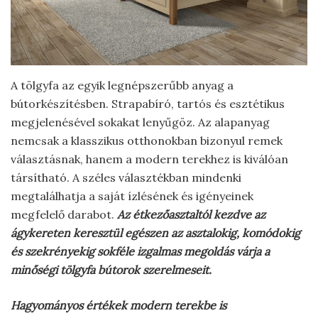
A tölgyfa az egyik legnépszerűbb anyag a
bútorkészítésben. Strapabíró, tartós és esztétikus
megjelenésével sokakat lenyűgöz. Az alapanyag
nemcsak a klasszikus otthonokban bizonyul remek
választásnak, hanem a modern terekhez is kiválóan
társítható. A széles választékban mindenki
megtalálhatja a saját ízlésének és igényeinek
megfelelő darabot.
Az étkezőasztaltól kezdve az
ágykereten keresztül egészen az asztalokig, komódokig
és szekrényekig sokféle izgalmas megoldás várja a
minőségi tölgyfa bútorok szerelmeseit.
Hagyományos értékek modern terekbe is