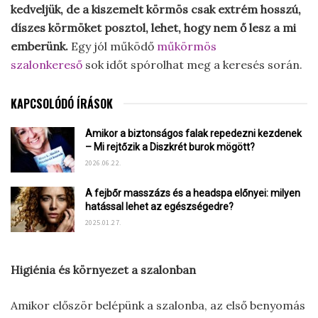
kedveljük, de a kiszemelt körmös csak extrém hosszú,
díszes körmöket posztol, lehet, hogy nem ő lesz a mi
emberünk.
Egy jól működő
műkörmös
szalonkereső
sok időt spórolhat meg a keresés során.
KAPCSOLÓDÓ ÍRÁSOK
Amikor a biztonságos falak repedezni kezdenek
– Mi rejtőzik a Diszkrét burok mögött?
2026.06.22.
A fejbőr masszázs és a headspa előnyei: milyen
hatással lehet az egészségedre?
2025.01.27.
Higiénia és környezet a szalonban
Amikor először belépünk a szalonba, az első benyomás