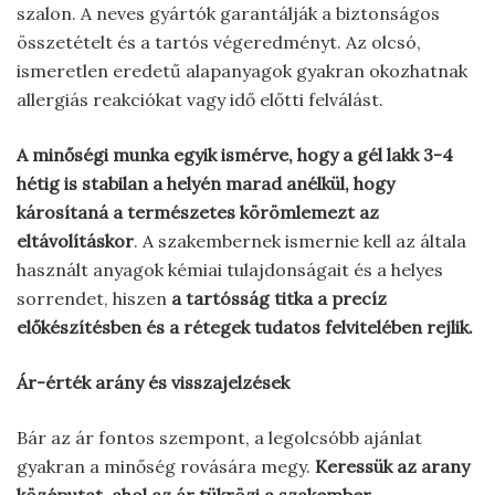
szalon. A neves gyártók garantálják a biztonságos
összetételt és a tartós végeredményt. Az olcsó,
ismeretlen eredetű alapanyagok gyakran okozhatnak
allergiás reakciókat vagy idő előtti felválást.
A minőségi munka egyik ismérve, hogy a gél lakk 3-4
hétig is stabilan a helyén marad anélkül, hogy
károsítaná a természetes körömlemezt az
eltávolításkor
. A szakembernek ismernie kell az általa
használt anyagok kémiai tulajdonságait és a helyes
sorrendet, hiszen
a tartósság titka a precíz
előkészítésben és a rétegek tudatos felvitelében rejlik.
Ár-érték arány és visszajelzések
Bár az ár fontos szempont, a legolcsóbb ajánlat
gyakran a minőség rovására megy.
Keressük az arany