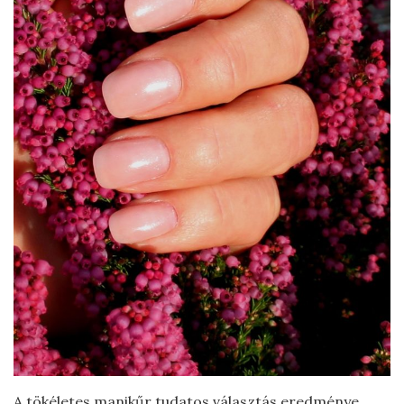
A tökéletes manikűr tudatos választás eredménye.