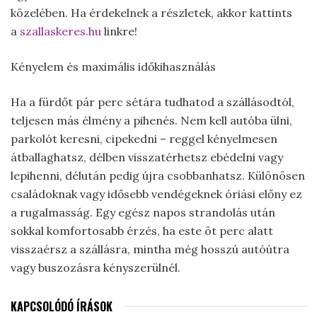
közelében. Ha érdekelnek a részletek, akkor kattints
a
szallaskeres.hu
linkre!
Kényelem és maximális időkihasználás
Ha a fürdőt pár perc sétára tudhatod a szállásodtól,
teljesen más élmény a pihenés. Nem kell autóba ülni,
parkolót keresni, cipekedni – reggel kényelmesen
átballaghatsz, délben visszatérhetsz ebédelni vagy
lepihenni, délután pedig újra csobbanhatsz. Különösen
családoknak vagy idősebb vendégeknek óriási előny ez
a rugalmasság. Egy egész napos strandolás után
sokkal komfortosabb érzés, ha este öt perc alatt
visszaérsz a szállásra, mintha még hosszú autóútra
vagy buszozásra kényszerülnél.
KAPCSOLÓDÓ ÍRÁSOK