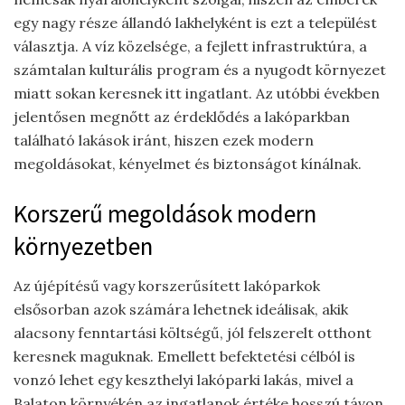
egy nagy része állandó lakhelyként is ezt a települést
választja. A víz közelsége, a fejlett infrastruktúra, a
számtalan kulturális program és a nyugodt környezet
miatt sokan keresnek itt ingatlant. Az utóbbi években
jelentősen megnőtt az érdeklődés a lakóparkban
található lakások iránt, hiszen ezek modern
megoldásokat, kényelmet és biztonságot kínálnak.
Korszerű megoldások modern
környezetben
Az újépítésű vagy korszerűsített lakóparkok
elsősorban azok számára lehetnek ideálisak, akik
alacsony fenntartási költségű, jól felszerelt otthont
keresnek maguknak. Emellett befektetési célból is
vonzó lehet egy keszthelyi lakóparki lakás, mivel a
Balaton környékén az ingatlanok értéke hosszú távon