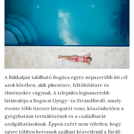
A Bükkalján található Bogács egyre népszerűbb úti cél
azok körében, akik pihenésre, feltöltődésre és
élményekre vágynak. A település legismertebb
látnivalója a Bogácsi Gyógy- és Strandfürdő, amely
évente több tízezer látogatót vonz, köszönhetően a
gyógyhatású termálvizének és a családbarát
szolgáltatásoknak. Éppen ezért nem véletlen, hogy
egyre többen keresnek szállást közvetlenül a fürdő