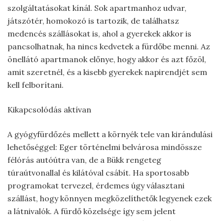
szolgáltatásokat kínál. Sok apartmanhoz udvar,
játszótér, homokozó is tartozik, de találhatsz
medencés szállásokat is, ahol a gyerekek akkor is
pancsolhatnak, ha nincs kedvetek a fürdőbe menni. Az
önellátó apartmanok előnye, hogy akkor és azt főzöl,
amit szeretnél, és a kisebb gyerekek napirendjét sem
kell felborítani.
Kikapcsolódás aktívan
A gyógyfürdőzés mellett a környék tele van kirándulási
lehetőséggel: Eger történelmi belvárosa mindössze
félórás autóútra van, de a Bükk rengeteg
túraútvonallal és kilátóval csábít. Ha sportosabb
programokat tervezel, érdemes úgy választani
szállást, hogy könnyen megközelíthetők legyenek ezek
a látnivalók. A fürdő közelsége így sem jelent