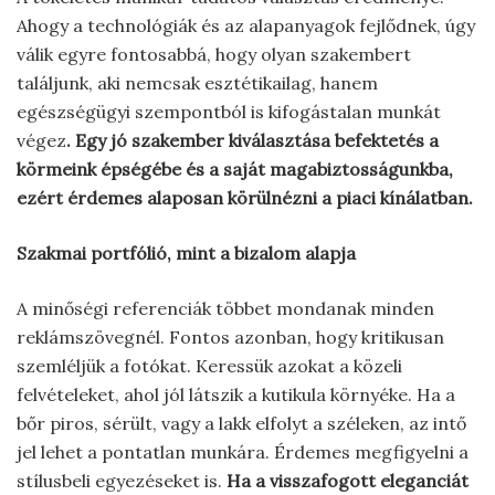
Ahogy a technológiák és az alapanyagok fejlődnek, úgy
válik egyre fontosabbá, hogy olyan szakembert
találjunk, aki nemcsak esztétikailag, hanem
egészségügyi szempontból is kifogástalan munkát
végez
. Egy jó szakember kiválasztása befektetés a
körmeink épségébe és a saját magabiztosságunkba,
ezért érdemes alaposan körülnézni a piaci kínálatban.
Szakmai portfólió, mint a bizalom alapja
A minőségi referenciák többet mondanak minden
reklámszövegnél. Fontos azonban, hogy kritikusan
szemléljük a fotókat. Keressük azokat a közeli
felvételeket, ahol jól látszik a kutikula környéke. Ha a
bőr piros, sérült, vagy a lakk elfolyt a széleken, az intő
jel lehet a pontatlan munkára. Érdemes megfigyelni a
stílusbeli egyezéseket is.
Ha a visszafogott eleganciát