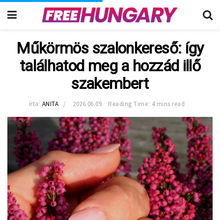
Műkörmös szalonkereső: így
találhatod meg a hozzád illő
szakembert
írta:
ANITA
2026.06.09.
Reading Time: 4 mins read