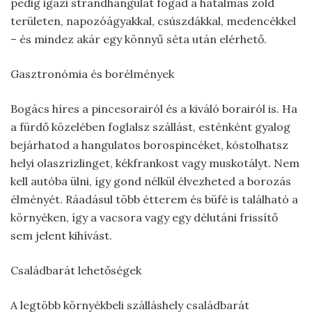
pedig igazi strandhangulat fogad a hatalmas zöld
területen, napozóágyakkal, csúszdákkal, medencékkel
– és mindez akár egy könnyű séta után elérhető.
Gasztronómia és borélmények
Bogács híres a pincesorairól és a kiváló borairól is. Ha
a fürdő közelében foglalsz szállást, esténként gyalog
bejárhatod a hangulatos borospincéket, kóstolhatsz
helyi olaszrizlinget, kékfrankost vagy muskotályt. Nem
kell autóba ülni, így gond nélkül élvezheted a borozás
élményét. Ráadásul több étterem és büfé is található a
környéken, így a vacsora vagy egy délutáni frissítő
sem jelent kihívást.
Családbarát lehetőségek
A legtöbb környékbeli szálláshely családbarát