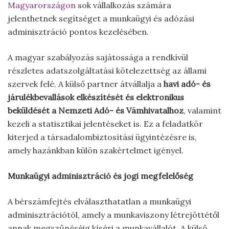
Magyarországon
sok vállalkozás számára
jelenthetnek segítséget a munkaügyi és adózási
adminisztráció pontos kezelésében.
A magyar szabályozás sajátossága a rendkívül
részletes adatszolgáltatási kötelezettség az állami
szervek felé. A külső partner átvállalja a
havi adó- és
járulékbevallások elkészítését és elektronikus
beküldését a Nemzeti Adó- és Vámhivatalhoz
, valamint
kezeli a statisztikai jelentéseket is. Ez a feladatkör
kiterjed a társadalombiztosítási ügyintézésre is,
amely hazánkban külön szakértelmet igényel.
Munkaügyi adminisztráció és jogi megfelelőség
A bérszámfejtés elválaszthatatlan a munkaügyi
adminisztrációtól, amely a munkaviszony létrejöttétől
annak megszűnéséig kíséri a munkavállalót. A külső