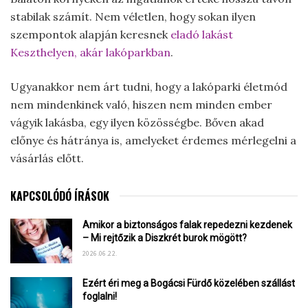
stabilak számít. Nem véletlen, hogy sokan ilyen
szempontok alapján keresnek
eladó lakást
Keszthelyen, akár lakóparkban
.
Ugyanakkor nem árt tudni, hogy a lakóparki életmód
nem mindenkinek való, hiszen nem minden ember
vágyik lakásba, egy ilyen közösségbe. Bőven akad
előnye és hátránya is, amelyeket érdemes mérlegelni a
vásárlás előtt.
KAPCSOLÓDÓ ÍRÁSOK
Amikor a biztonságos falak repedezni kezdenek
– Mi rejtőzik a Diszkrét burok mögött?
2026.06.22.
Ezért éri meg a Bogácsi Fürdő közelében szállást
foglalni!