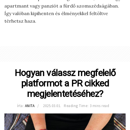
apartmant vagy panziót a fürdő szomszédságában.
Így valóban kipihenten és élményekkel feltöltve
térhetsz haza.
Hogyan válassz megfelelő
platformot a PR cikked
megjelentetéséhez?
írta:
ANITA
2025.03.01.
Reading Time: 3 mins read