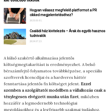
Hogyan válassz megfelelő platformot a PR
cikked megjelentetéséhez?
2025.03.01.
Családi ház kivitelezés – Árak és egyéb hasznos
tudnivalók
2024.07.23.
A külső szakértő alkalmazása jelentős
költségmegtakarítást is eredményezhet. A belső
bérszámfejtő folyamatos továbbképzése, a speciális
szoftverek licencdíjai és a hardveres háttér
fenntartása jelentős fix költséget jelent.
Ezzel
szemben a szolgáltatói modellben a vállalkozás csak a
ténylegesen elvégzett munka után fizet
, miközben
hozzáfér a legmodernebb technológiai
megoldásokhoz és a legfrissebb szakmai tudáshoz.