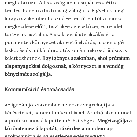
meghatározó. A tisztaság nem csupán esztétikai
kérdés, hanem a biztonság záloga is. Figyeljük meg,
hogy a szakember használ-e fertőtlenítőt a munka
megkezdése előtt, tiszták-e az eszközei, és rendet
tart-e az asztalán. A szakszerű sterilizálás és a
pormentes környezet alapvető elvárás, hiszen a gél
lakkozás és műkörömépítés során mikrosérülések is
keletkezhetnek.
Egy igényes szalonban, ahol prémium
alapanyagokkal dolgoznak, a környezet is a vendég
kényelmét szolgálja.
Kommunikáció és tanácsadás
Az igazán jó szakember nemcsak végrehajtja a
kéréseinket, hanem tanácsot is ad. Az első alkalommal
a profi körmös állapotfelmérést végez.
Megvizsgálja a
körömlemez állapotát, rákérdez a mindennapi
szokásainkra és az esetleges egészségügyi