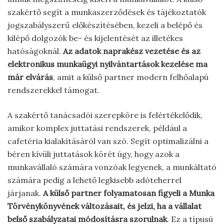
szakértő segít a munkaszerződések és tájékoztatók
jogszabályszerű előkészítésében, kezeli a belépő és
kilépő dolgozók be- és kijelentését az illetékes
hatóságoknál.
Az adatok naprakész vezetése és az
elektronikus munkaügyi nyilvántartások kezelése ma
már elvárás
, amit a külső partner modern felhőalapú
rendszerekkel támogat.
A szakértő tanácsadói szerepköre is felértékelődik,
amikor komplex juttatási rendszerek, például a
cafetéria kialakításáról van szó. Segít optimalizálni a
béren kívüli juttatások körét úgy, hogy azok a
munkavállaló számára vonzóak legyenek, a munkáltató
számára pedig a lehető legkisebb adóteherrel
járjanak.
A külső partner folyamatosan figyeli a Munka
Törvénykönyvének változásait, és jelzi, ha a vállalat
belső szabályzatai módosításra szorulnak
. Ez a típusú