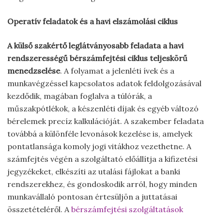
Operatív feladatok és a havi elszámolási ciklus
A külső szakértő leglátványosabb feladata a havi
rendszerességű bérszámfejtési ciklus teljeskörű
menedzselése
. A folyamat a jelenléti ívek és a
munkavégzéssel kapcsolatos adatok feldolgozásával
kezdődik, magában foglalva a túlórák, a
műszakpótlékok, a készenléti díjak és egyéb változó
bérelemek precíz kalkulációját. A szakember feladata
továbbá a különféle levonások kezelése is, amelyek
pontatlansága komoly jogi vitákhoz vezethetne. A
számfejtés végén a szolgáltató előállítja a kifizetési
jegyzékeket, elkészíti az utalási fájlokat a banki
rendszerekhez, és gondoskodik arról, hogy minden
munkavállaló pontosan értesüljön a juttatásai
összetételéről. A
bérszámfejtési szolgáltatások