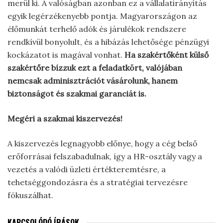
merül ki. A valóságban azonban ez a vállalatirányítás
egyik legérzékenyebb pontja. Magyarországon az
élőmunkát terhelő adók és járulékok rendszere
rendkívül bonyolult, és a hibázás lehetősége pénzügyi
kockázatot is magával vonhat.
Ha szakértőként külső
szakértőre bízzuk ezt a feladatkört, valójában
nemcsak adminisztrációt vásárolunk, hanem
biztonságot és szakmai garanciát is.
Megéri a szakmai kiszervezés!
A kiszervezés legnagyobb előnye, hogy a cég belső
erőforrásai felszabadulnak, így a HR-osztály vagy a
vezetés a valódi üzleti értékteremtésre, a
tehetséggondozásra és a stratégiai tervezésre
fókuszálhat.
KAPCSOLÓDÓ ÍRÁSOK