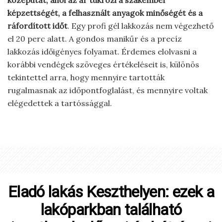
középutat, ahol az ár tükrözi a szakember
képzettségét, a felhasznált anyagok minőségét és a
ráfordított időt
. Egy profi gél lakkozás nem végezhető
el 20 perc alatt. A gondos manikűr és a precíz
lakkozás időigényes folyamat. Érdemes elolvasni a
korábbi vendégek szöveges értékeléseit is, különös
tekintettel arra, hogy mennyire tartották
rugalmasnak az időpontfoglalást, és mennyire voltak
elégedettek a tartóssággal.
Eladó lakás Keszthelyen: ezek a
lakóparkban található