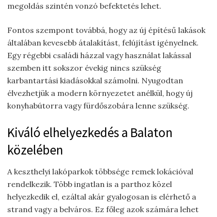
megoldás szintén vonzó befektetés lehet.
Fontos szempont továbbá, hogy az új építésű lakások
általában kevesebb átalakítást, felújítást igényelnek.
Egy régebbi családi házzal vagy használat lakással
szemben itt sokszor évekig nincs szükség
karbantartási kiadásokkal számolni. Nyugodtan
élvezhetjük a modern környezetet anélkül, hogy új
konyhabútorra vagy fürdőszobára lenne szükség.
Kiváló elhelyezkedés a Balaton
közelében
A keszthelyi lakóparkok többsége remek lokációval
rendelkezik. Több ingatlan is a parthoz közel
helyezkedik el, ezáltal akár gyalogosan is elérhető a
strand vagy a belváros. Ez főleg azok számára lehet