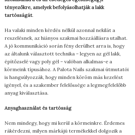
tényezőkre, amelyek befolyásolhatják a lakk
tartósságát
.
Ha valaki minden kérdés nélkül azonnal nekilát a
reszelésnek, az hiányos szakmai hozzáállásra utalhat.
A jó kommunikáció során fény derülhet arra is, hogy
az általunk választott technika – legyen az gél lakk,
építőzselé vagy poly gél – valóban alkalmas-e a
körmeink típusához. A Palota Nails szakmai útmutatói
is hangsúlyozzák, hogy minden köröm más kezelést
igényel, és a szakember felelőssége a legmegfelelőbb
anyag kiválasztása.
Anyaghasználat és tartósság
Nem mindegy, hogy mi kerül a körmeinkre. Érdemes
rákérdezni, milyen márkájú termékekkel dolgozik a