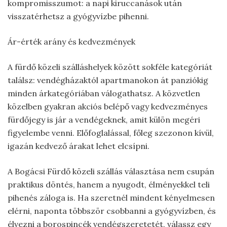
kompromisszumot: a napi kiruccanások után
visszatérhetsz a gyógyvízbe pihenni.
Ár-érték arány és kedvezmények
A fürdő közeli szálláshelyek között sokféle kategóriát
találsz: vendégházaktól apartmanokon át panziókig
minden árkategóriában válogathatsz. A közvetlen
közelben gyakran akciós belépő vagy kedvezményes
fürdőjegy is jár a vendégeknek, amit külön megéri
figyelembe venni. Előfoglalással, főleg szezonon kívül,
igazán kedvező árakat lehet elcsípni.
A Bogácsi Fürdő közeli szállás választása nem csupán
praktikus döntés, hanem a nyugodt, élményekkel teli
pihenés záloga is. Ha szeretnél mindent kényelmesen
elérni, naponta többször csobbanni a gyógyvízben, és
élvezni a borospincék vendégszeretetét, válassz egy