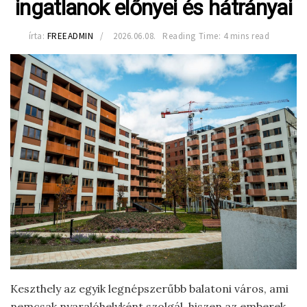
ingatlanok előnyei és hátrányai
írta:
FREEADMIN
2026.06.08.
Reading Time: 4 mins read
Keszthely az egyik legnépszerűbb balatoni város, ami
nemcsak nyaralóhelyként szolgál, hiszen az emberek