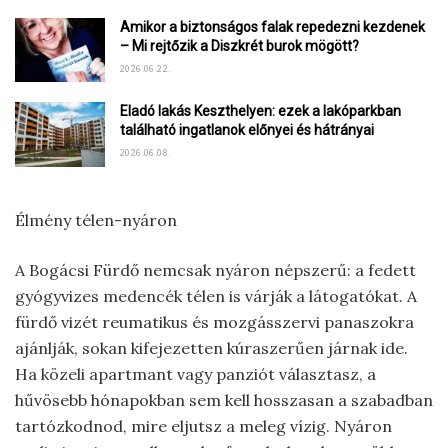
Amikor a biztonságos falak repedezni kezdenek
– Mi rejtőzik a Diszkrét burok mögött?
2026.06.22.
Eladó lakás Keszthelyen: ezek a lakóparkban
található ingatlanok előnyei és hátrányai
2026.06.08.
Élmény télen-nyáron
A Bogácsi Fürdő nemcsak nyáron népszerű: a fedett
gyógyvizes medencék télen is várják a látogatókat. A
fürdő vizét reumatikus és mozgásszervi panaszokra
ajánlják, sokan kifejezetten kúraszerűen járnak ide.
Ha közeli apartmant vagy panziót választasz, a
hűvösebb hónapokban sem kell hosszasan a szabadban
tartózkodnod, mire eljutsz a meleg vízig. Nyáron