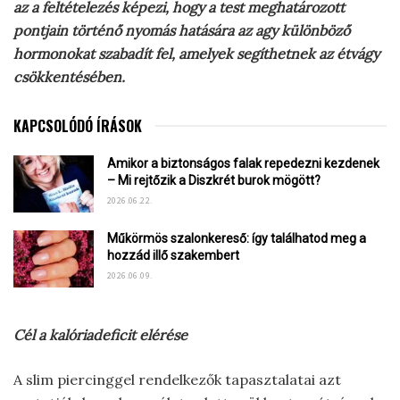
az a feltételezés képezi, hogy a test meghatározott
pontjain történő nyomás hatására az agy különböző
hormonokat szabadít fel, amelyek segíthetnek az étvágy
csökkentésében.
KAPCSOLÓDÓ ÍRÁSOK
Amikor a biztonságos falak repedezni kezdenek
– Mi rejtőzik a Diszkrét burok mögött?
2026.06.22.
Műkörmös szalonkereső: így találhatod meg a
hozzád illő szakembert
2026.06.09.
Cél a kalóriadeficit elérése
A slim piercinggel rendelkezők tapasztalatai azt