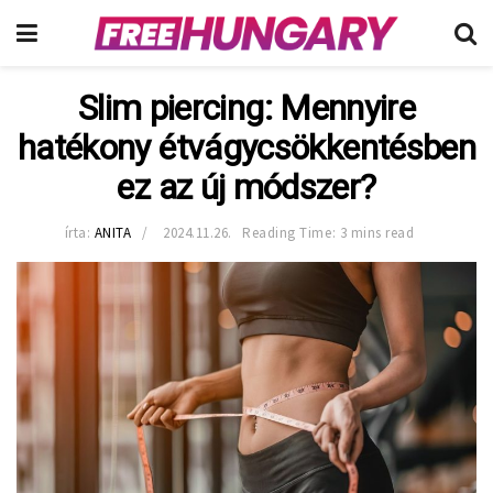
Slim piercing: Mennyire
hatékony étvágycsökkentésben
ez az új módszer?
írta:
ANITA
2024.11.26.
Reading Time: 3 mins read