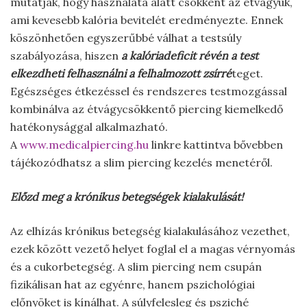
mutatják, hogy használata alatt csökkent az étvágyuk,
ami kevesebb kalória bevitelét eredményezte. Ennek
köszönhetően egyszerűbbé válhat a testsúly
szabályozása, hiszen
a kalóriadeficit révén a test
elkezdheti felhasználni a felhalmozott zsírré
teget.
Egészséges étkezéssel és rendszeres testmozgással
kombinálva az étvágycsökkentő piercing kiemelkedő
hatékonysággal alkalmazható.
A
www.medicalpiercing.hu
linkre kattintva bővebben
tájékozódhatsz a slim piercing kezelés menetéről.
Előzd meg a krónikus betegségek kialakulását!
Az elhízás krónikus betegség kialakulásához vezethet,
ezek között vezető helyet foglal el a magas vérnyomás
és a cukorbetegség. A slim piercing nem csupán
fizikálisan hat az egyénre, hanem pszichológiai
előnyöket is kínálhat. A súlyfelesleg és psziché