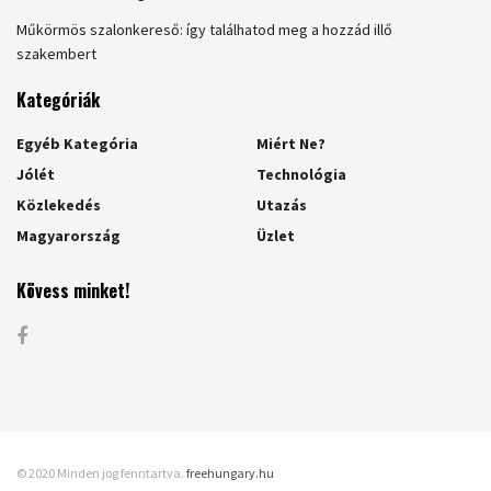
Műkörmös szalonkereső: így találhatod meg a hozzád illő
szakembert
Kategóriák
Egyéb Kategória
Miért Ne?
Jólét
Technológia
Közlekedés
Utazás
Magyarország
Üzlet
Kövess minket!
© 2020 Minden jog fenntartva.
freehungary.hu