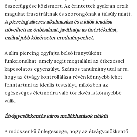
összefüggése közismert. Az érintettek gyakran érzik
magukat frusztráltnak és szorongónak a túlsúly miatt.
A piercing sikeres alkalmazása és a kilók leadása
növelheti az önbizalmat, javíthatja az önértékelést,
ezáltal jobb közérzetet eredményezhet.
A slim piercing egyfajta belső iránytűként
funkcionálhat, amely segít megtalálni az étkezéssel
kapcsolatos egyensúlyt. Számos tanulmány utal arra,
hogy az étvágy kontrollálása révén könnyebb lehet
fenntartani az ideális testsúlyt, miközben az
egészséges életmódra való törekvés is könnyebbé
válik.
Étvágycsökkentés káros mellékhatások nélkül
A módszer különlegessége, hogy az étvágycsökkentő