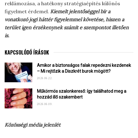
reklámozása, a hatékony stratégiaépítés különös
figyelmet érdemel.
Kiemelt jelentőséggel bír a
vonatkozó jogi háttér figyelemmel követése, hiszen a
terület igen érzékenynek számít e szempontot illetően
is.
KAPCSOLÓDÓ ÍRÁSOK
Amikor a biztonságos falak repedezni kezdenek
– Mi rejtőzik a Diszkrét burok mögött?
2026.06.22.
Műkörmös szalonkereső: így találhatod meg a
hozzád illő szakembert
2026.06.09.
Közösségi média jelenlét