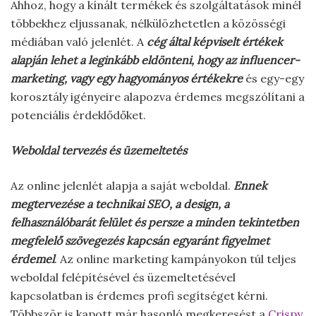
Ahhoz, hogy a kínált termékek és szolgáltatások minél
többekhez eljussanak, nélkülözhetetlen a közösségi
médiában való jelenlét. A
cég által képviselt értékek
alapján lehet a leginkább eldönteni, hogy az influencer-
marketing, vagy egy hagyományos értékekre
és egy-egy
korosztály igényeire alapozva érdemes megszólítani a
potenciális érdeklődőket.
Weboldal tervezés és üzemeltetés
Az online jelenlét alapja a saját weboldal.
Ennek
megtervezése a technikai SEO, a design, a
felhasználóbarát felület és persze a minden tekintetben
megfelelő szövegezés kapcsán egyaránt figyelmet
érdemel
. Az online marketing kampányokon túl teljes
weboldal felépítésével és üzemeltetésével
kapcsolatban is érdemes profi segítséget kérni.
Többször is kapott már hasonló megkeresést a
Crispy