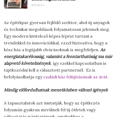
2025.03.01.
Az építőipar gyorsan fejlődő szektor, ahol új anyagok
és technikai megoldások folyamatosan jelennek meg.
Egy modern kivitelező képes lépést tartani a
trendekkel és innovációkkal, ezzel biztosítva, hogy a
kész ház a legújabb elvárásoknak is megfeleljen.
Az
energiatakarékosság, valamint a fenntarthatóság ma már
alapvető követelmények
, így ezekkel kapcsolatban is
tájékozódni kell a választott partnernél. Ez is
befolyásolhatja egy
családi ház felújításának az árát
.
Mindig előfordulhatnak menetközben változó igények
A tapasztalatok azt mutatják, hogy az építkezés
folyamán gyakran merülnek fel új ötletek vagy
változtatás iránti igények, amelyekhez a