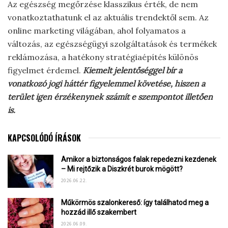
Az egészség megőrzése klasszikus érték, de nem
vonatkoztathatunk el az aktuális trendektől sem. Az
online marketing világában, ahol folyamatos a
változás, az egészségügyi szolgáltatások és termékek
reklámozása, a hatékony stratégiaépítés különös
figyelmet érdemel.
Kiemelt jelentőséggel bír a
vonatkozó jogi háttér figyelemmel követése, hiszen a
terület igen érzékenynek számít e szempontot illetően
is.
KAPCSOLÓDÓ ÍRÁSOK
Amikor a biztonságos falak repedezni kezdenek
– Mi rejtőzik a Diszkrét burok mögött?
2026.06.22.
Műkörmös szalonkereső: így találhatod meg a
hozzád illő szakembert
2026.06.09.