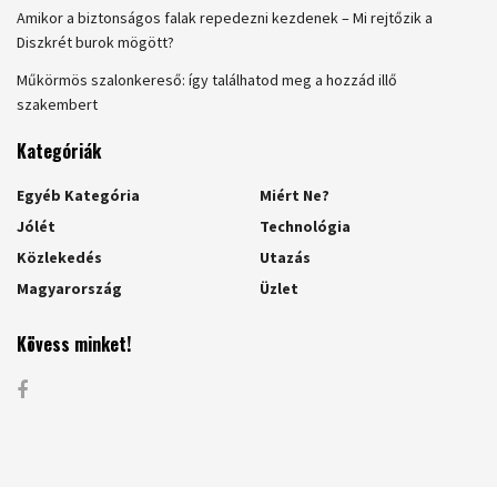
Amikor a biztonságos falak repedezni kezdenek – Mi rejtőzik a
Diszkrét burok mögött?
Műkörmös szalonkereső: így találhatod meg a hozzád illő
szakembert
Kategóriák
Egyéb Kategória
Miért Ne?
Jólét
Technológia
Közlekedés
Utazás
Magyarország
Üzlet
Kövess minket!