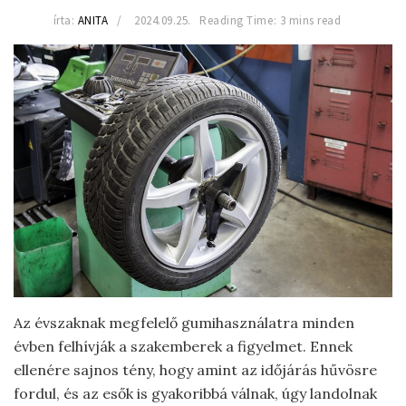
írta:
ANITA
2024.09.25.
Reading Time: 3 mins read
Az évszaknak megfelelő gumihasználatra minden
évben felhívják a szakemberek a figyelmet. Ennek
ellenére sajnos tény, hogy amint az időjárás hűvösre
fordul, és az esők is gyakoribbá válnak, úgy landolnak