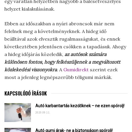
egy váratlan helyzetben nagyobb a balesetveszélyes
helyzet kialakulásának.
Ebben az időszakban a nyári abroncsok már nem
felelnek meg a követelményeknek. A hideg idő
beálltával azok elvesztik rugalmasságukat, és ennek
következtében jelentősen csökken a tapadásuk. Ahogy
a hideg időjárás közeledik,
az autósok számára
különösen fontos, hogy felkészüljenek a megváltozott
közlekedési viszonyokra
. A
Gumidirekt
szerint ezek
most a jelenleg legnépszerűbb téligumi márkák.
KAPCSOLÓDÓ ÍRÁSOK
Autó karbantartás kezdőknek – ne ezen spórolj!
2020.09.11.
Autó gumi árak- ne a biztonságon spórolj!