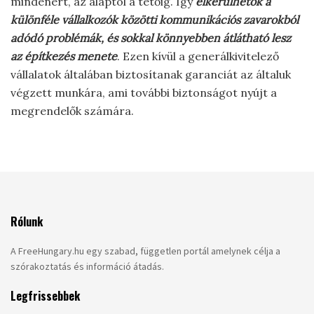
mindenért, az alaptól a tetőig. Így
elkerülhetők a
különféle vállalkozók közötti kommunikációs zavarokból
adódó problémák, és sokkal könnyebben átlátható lesz
az építkezés menete
. Ezen kívül a generálkivitelező
vállalatok általában biztosítanak garanciát az általuk
végzett munkára, ami további biztonságot nyújt a
megrendelők számára.
Rólunk
A FreeHungary.hu egy szabad, független portál amelynek célja a
szórakoztatás és információ átadás.
Legfrissebbek