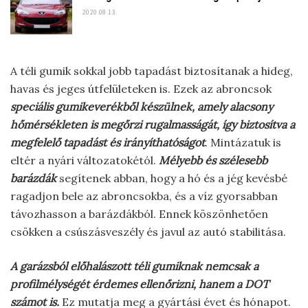
2020.08.13.
A téli gumik sokkal jobb tapadást biztosítanak a hideg,
havas és jeges útfelületeken is. Ezek az abroncsok
speciális gumikeverékből készülnek, amely alacsony
hőmérsékleten is megőrzi rugalmasságát, így biztosítva a
megfelelő tapadást és irányíthatóságot
. Mintázatuk is
eltér a nyári változatokétól.
Mélyebb és szélesebb
barázdák
segítenek abban, hogy a hó és a jég kevésbé
ragadjon bele az abroncsokba, és a víz gyorsabban
távozhasson a barázdákból. Ennek köszönhetően
csökken a csúszásveszély és javul az autó stabilitása.
A garázsból előhalászott téli gumiknak nemcsak a
profilmélységét érdemes ellenőrizni, hanem a DOT
számot is.
Ez mutatja meg a gyártási évet és hónapot.