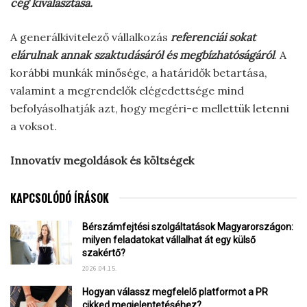
cég kiválasztása.
A generálkivitelező vállalkozás
referenciái sokat
elárulnak annak szaktudásáról és megbízhatóságáról
. A
korábbi munkák minősége, a határidők betartása,
valamint a megrendelők elégedettsége mind
befolyásolhatják azt, hogy megéri-e mellettük letenni
a voksot.
Innovatív megoldások és költségek
KAPCSOLÓDÓ ÍRÁSOK
Bérszámfejtési szolgáltatások Magyarországon:
milyen feladatokat vállalhat át egy külső
szakértő?
2026.04.15.
Hogyan válassz megfelelő platformot a PR
cikked megjelentetéséhez?