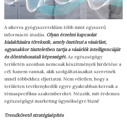
A sikeres gyógyszerreklám több mint egyszerű
információ átadás.
Olyan érzelmi kapcsolat
kialakítására törekszik, amely ösztönzi a vásárlást,
ugyanakkor tiszteletben tartja a vásárlók intelligenciáját
és döntéshozatali képességét.
Az egészségügy
területén azonban nemcsak készítmények hirdetése a
cél, hanem vannak, akik szolgáltatásaikat szeretnék
minél többekhez eljuttatni. Nem véletlen, hogy a
területen tevékenykedők egyre gyakrabban keresik a
témaspecifikus szakembereket. Nézzük, mit érdemes
egészségügyi marketing ügynökségre bízni!
Trendkövető stratégiaépítés