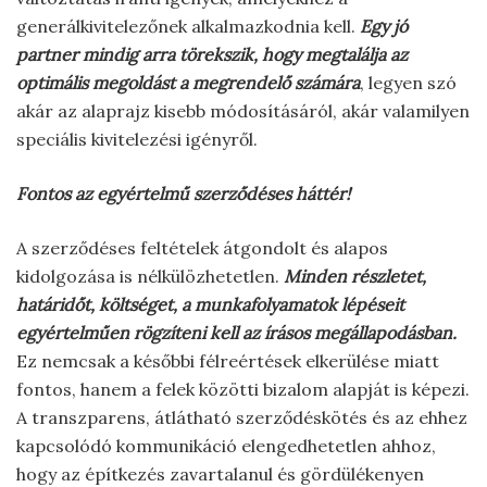
generálkivitelezőnek alkalmazkodnia kell.
Egy jó
partner mindig arra törekszik, hogy megtalálja az
optimális megoldást a megrendelő számára
, legyen szó
akár az alaprajz kisebb módosításáról, akár valamilyen
speciális kivitelezési igényről.
Fontos az egyértelmű szerződéses háttér!
A szerződéses feltételek átgondolt és alapos
kidolgozása is nélkülözhetetlen.
Minden részletet,
határidőt, költséget, a munkafolyamatok lépéseit
egyértelműen rögzíteni kell az írásos megállapodásban.
Ez nemcsak a későbbi félreértések elkerülése miatt
fontos, hanem a felek közötti bizalom alapját is képezi.
A transzparens, átlátható szerződéskötés és az ehhez
kapcsolódó kommunikáció elengedhetetlen ahhoz,
hogy az építkezés zavartalanul és gördülékenyen