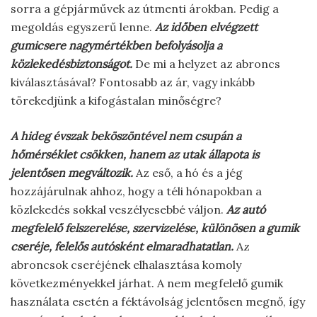
sorra a gépjárművek az útmenti árokban. Pedig a
megoldás egyszerű lenne.
Az időben elvégzett
gumicsere nagymértékben befolyásolja a
közlekedésbiztonságot.
De mi a helyzet az abroncs
kiválasztásával? Fontosabb az ár, vagy inkább
törekedjünk a kifogástalan minőségre?
A hideg évszak beköszöntével nem csupán a
hőmérséklet csökken, hanem az utak állapota is
jelentősen megváltozik.
Az eső, a hó és a jég
hozzájárulnak ahhoz, hogy a téli hónapokban a
közlekedés sokkal veszélyesebbé váljon.
Az autó
megfelelő felszerelése, szervizelése, különösen a gumik
cseréje, felelős autósként elmaradhatatlan.
Az
abroncsok cseréjének elhalasztása komoly
következményekkel járhat. A nem megfelelő gumik
használata esetén a féktávolság jelentősen megnő, így