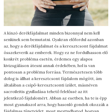
A kínzó derékfájdalmat minden bizonnyal nem kell
senkinek sem bemutatni. Gyakran előfordul azonban
az, hogy a derékfájdalmat és a keresztcsont fájdalmat
összekeverik az emberek. Hogy ez ne fordulhasson elő
konkrét probléma esetén, érdemes egy alapos
kivizsgáláson átesni annak érdekében, hol is van
pontosan a probléma forrása. Természetesen több
dolog is állhat a keresztcsont fájdalom mögött, ám
általában a csípő-keresztcsonti ízület, másnéven
sacroileitis gyulladása tehető felelőssé az itt
jelentkező fájdalomért. Abban az esetben, ha te is épp
most gyanakszol arra, hogy hasonló gondok okozzák a
fájdalmas tüneteidet, most megtudhatod, hogyan