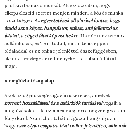
profikra bíznák a munkát. Ahhoz azonban, hogy
elképzeléseid szerint menjen minden, a közös munka
is szükséges.
Az egyeztetések alkalmával fontos, hogy
átadd azt a képet, hangulatot, stílust, ami jellemző az
általad, a céged által képviseltekre
. Ha adott az azonos
hullámhossz, és Te is tudod, mi történik éppen
oldaladdal és az online jelenléttel összefüggésben,
akkor a tényleges eredményeket is jobban átlátod
majd.
A megbízhatóság alap
Azok az ügynökségek igazán sikeresek, amelyek
korrekt hozzáállással és a határidők tartásával
végzik a
megbízásokat. Ha ez nincs meg, arra nagyon gyorsan
fény derül. Nem lehet tehát elégszer hangsúlyozni,
hogy
csak olyan csapatra bízd online jelenléted, akik már