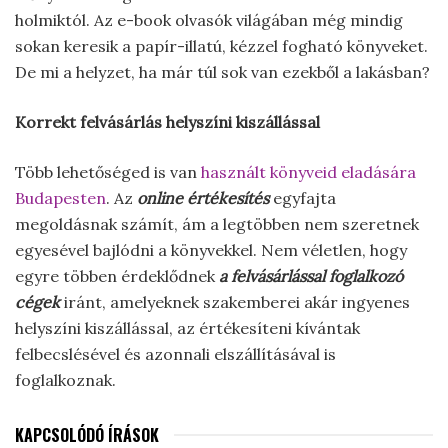
holmiktól. Az e-book olvasók világában még mindig
sokan keresik a papír-illatú, kézzel fogható könyveket.
De mi a helyzet, ha már túl sok van ezekből a lakásban?
Korrekt felvásárlás helyszíni kiszállással
Több lehetőséged is van
használt könyveid eladására
Budapesten
. Az
online értékesítés
egyfajta
megoldásnak számít, ám a legtöbben nem szeretnek
egyesével bajlódni a könyvekkel. Nem véletlen, hogy
egyre többen érdeklődnek
a felvásárlással foglalkozó
cégek
iránt, amelyeknek szakemberei akár ingyenes
helyszíni kiszállással, az értékesíteni kívántak
felbecslésével és azonnali elszállításával is
foglalkoznak.
KAPCSOLÓDÓ ÍRÁSOK