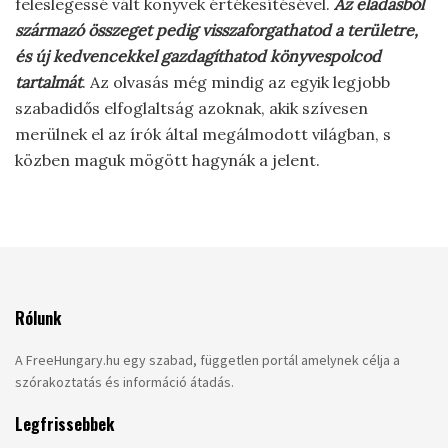
feleslegessé vált könyvek értékesítésével.
Az eladásból
származó összeget pedig visszaforgathatod a területre,
és új kedvencekkel gazdagíthatod könyvespolcod
tartalmát
. Az olvasás még mindig az egyik legjobb
szabadidős elfoglaltság azoknak, akik szívesen
merülnek el az írók által megálmodott világban, s
közben maguk mögött hagynák a jelent.
Rólunk
A FreeHungary.hu egy szabad, független portál amelynek célja a
szórakoztatás és információ átadás.
Legfrissebbek