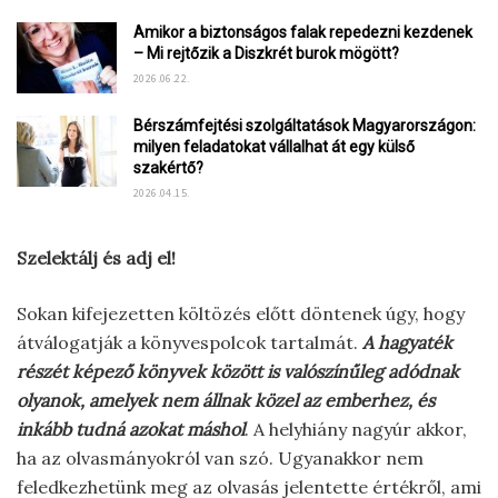
Amikor a biztonságos falak repedezni kezdenek
– Mi rejtőzik a Diszkrét burok mögött?
2026.06.22.
Bérszámfejtési szolgáltatások Magyarországon:
milyen feladatokat vállalhat át egy külső
szakértő?
2026.04.15.
Szelektálj és adj el!
Sokan kifejezetten költözés előtt döntenek úgy, hogy
átválogatják a könyvespolcok tartalmát.
A hagyaték
részét képező könyvek között is valószínűleg adódnak
olyanok, amelyek nem állnak közel az emberhez, és
inkább tudná azokat máshol
. A helyhiány nagyúr akkor,
ha az olvasmányokról van szó. Ugyanakkor nem
feledkezhetünk meg az olvasás jelentette értékről, ami