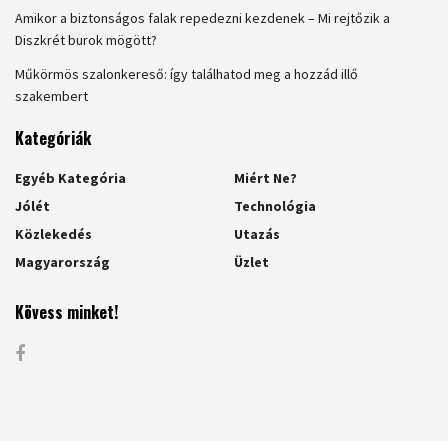
Amikor a biztonságos falak repedezni kezdenek – Mi rejtőzik a
Diszkrét burok mögött?
Műkörmös szalonkereső: így találhatod meg a hozzád illő
szakembert
Kategóriák
Egyéb Kategória
Miért Ne?
Jólét
Technológia
Közlekedés
Utazás
Magyarország
Üzlet
Kövess minket!