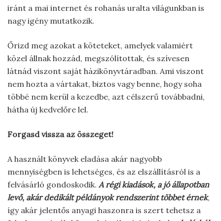
iránt a mai internet és rohanás uralta világunkban is
nagy igény mutatkozik.
Őrizd meg azokat a köteteket, amelyek valamiért
közel állnak hozzád, megszólítottak, és szívesen
látnád viszont saját házikönyvtáradban. Ami viszont
nem hozta a vártakat, biztos vagy benne, hogy soha
többé nem kerül a kezedbe, azt célszerű továbbadni,
hátha új kedvelőre lel.
Forgasd vissza az összeget!
A használt könyvek eladása akár nagyobb
mennyiségben is lehetséges, és az elszállításról is a
felvásárló gondoskodik.
A régi kiadások, a jó állapotban
levő, akár dedikált példányok rendszerint többet érnek
,
így akár jelentős anyagi haszonra is szert tehetsz a