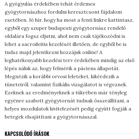
A gyógyulás érdekében tehát érdemes
gyógytornászhoz fordulni keresztcsont fájdalom
esetében. Jó hír, hogy ha most a fenti linkre kattintasz,
egyből egy szuper budapesti gyógytornász rendelő
oldalára fogsz eljutni, ahol nem csak tájékozódni is
lehet a sacroileitis kezelését illetően, de egyből be is
tudsz majd jelentkezni hozzájuk online! A
leghatékonyabb kezelési terv érdekében mindig az első
lépés náluk az, hogy felmérik a páciens állapotát.
Megnézik a korábbi orvosi leleteket, kikérdezik a
tüneteiről, valamint fizikális vizsgálatot is végeznek.
Ezeknek az eredményeknek a tükrében már tényleg
egyénre szabott gyógytornát tudnak összeállítani, a
helyes mozdulatok kivitelezését pedig együtt fogják a
betegek elsajátítani a gyógytornásszal.
KAPCSOLÓDÓ ÍRÁSOK