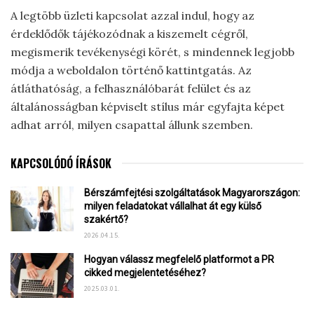
A legtöbb üzleti kapcsolat azzal indul, hogy az
érdeklődők tájékozódnak a kiszemelt cégről,
megismerik tevékenységi körét, s mindennek legjobb
módja a weboldalon történő kattintgatás. Az
átláthatóság, a felhasználóbarát felület és az
általánosságban képviselt stílus már egyfajta képet
adhat arról, milyen csapattal állunk szemben.
KAPCSOLÓDÓ ÍRÁSOK
Bérszámfejtési szolgáltatások Magyarországon:
milyen feladatokat vállalhat át egy külső
szakértő?
2026.04.15.
Hogyan válassz megfelelő platformot a PR
cikked megjelentetéséhez?
2025.03.01.