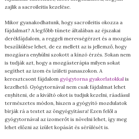
zajlik a sacroileitis kezelése.
Mikor gyanakodhatunk, hogy sacroileitis okozza a
fájdalmat? A legfőbb tünete általában az éjszakai
derékfájdalom, a reggeli merevségérzet és a mozgás
beszűkülése lehet, de ez mellett az is jellemző, hogy
mozgásra enyhülni szokott a kínzó érzés. Sokan nem
is tudják azt, hogy a mozgásterápia milyen sokat
segíthet az izom és ízületi panaszokon. A
keresztcsont fájdalom
gyógytorna gyakorlatokkal
is
kezelhető. Gyógytornával nem csak fájdalmat lehet
enyhíteni, de a kiváltó okot is tudjuk kezelni, ráadásul
természetes módon, hiszen a gyógyító mozdulatok
bírják rá a testet az öngyógyításra! Ezen felől a
gyógytornával az izomerőt is növelni lehet, így meg
lehet előzni az ízület kopását és sérülését is.