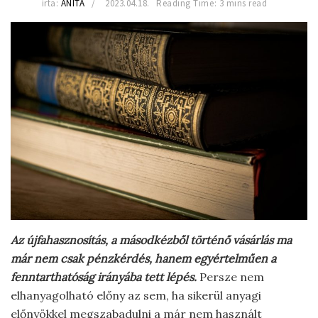
írta:
ANITA
2023.04.18.
Reading Time: 3 mins read
Az újfahasznosítás, a másodkézből történő vásárlás ma
már nem csak pénzkérdés, hanem egyértelműen a
fenntarthatóság irányába tett lépés.
Persze nem
elhanyagolható előny az sem, ha sikerül anyagi
előnyökkel megszabadulni a már nem használt