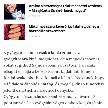
Amikor a biztonságos falak repedezni kezdenek
– Mi rejtőzik a Diszkrét burok mögött?
2026.06.22.
Műkörmös szalonkereső: így találhatod meg a
hozzád illő szakembert
2026.06.09.
A gyógytorna nem csak a konkrét panasz
gyógyítására kínál megoldást, de a megelőzésben is
sokat segíthet! Sajnos abban az esetben, ha valaki
elbagatellizálja a keresztcsont fájdalmát, és nem
fordul szakemberhez, fennáll a lehetősége annak, hogy
a fájdalom állandósulni fog, és még új, kínzó tünetek is
jelentkezhetnek a medence környékén.
Gyógytornászom.hu szakemberei már a főváros 2
pontján várják a gyógyulni vágyó embereket, és jó hír,