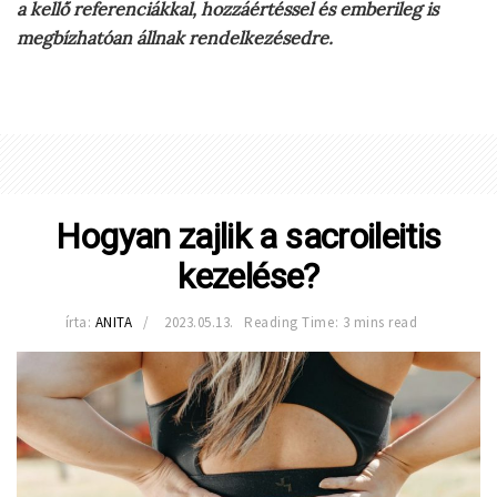
a kellő referenciákkal, hozzáértéssel és emberileg is
megbízhatóan állnak rendelkezésedre.
Hogyan zajlik a sacroileitis
kezelése?
írta:
ANITA
2023.05.13.
Reading Time: 3 mins read