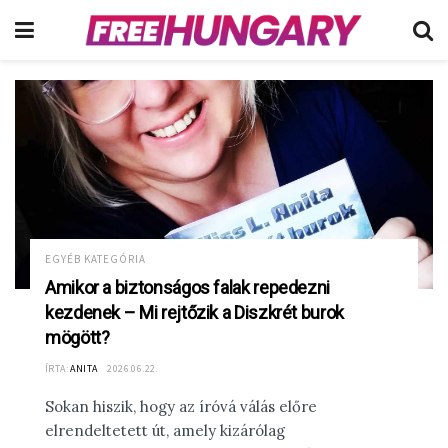
EGYÉB KATEGÓRIA
Amikor a biztonságos falak repedezni
kezdenek – Mi rejtőzik a Diszkrét burok
mögött?
ÍRTA:
ANITA
2026.06.22.
Sokan hiszik, hogy az íróvá válás előre
elrendeltetett út, amely kizárólag