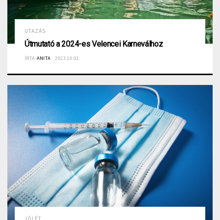
UTAZÁS
Útmutató a 2024-es Velencei Karneválhoz
ÍRTA:
ANITA
2023.10.02.
JÓLÉT