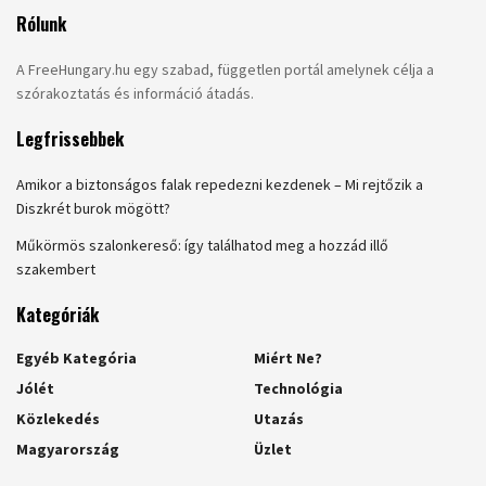
Rólunk
A FreeHungary.hu egy szabad, független portál amelynek célja a
szórakoztatás és információ átadás.
Legfrissebbek
Amikor a biztonságos falak repedezni kezdenek – Mi rejtőzik a
Diszkrét burok mögött?
Műkörmös szalonkereső: így találhatod meg a hozzád illő
szakembert
Kategóriák
Egyéb Kategória
Miért Ne?
Jólét
Technológia
Közlekedés
Utazás
Magyarország
Üzlet