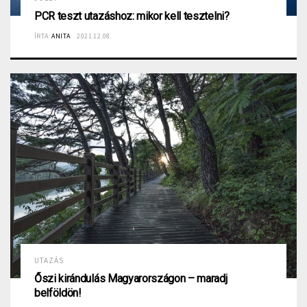
PCR teszt utazáshoz: mikor kell tesztelni?
ÍRTA:
ANITA
2021.12.08.
UTAZÁS
Őszi kirándulás Magyarországon – maradj
belföldön!