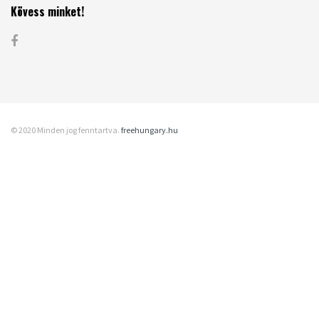
Kövess minket!
© 2020 Minden jog fenntartva.
freehungary.hu