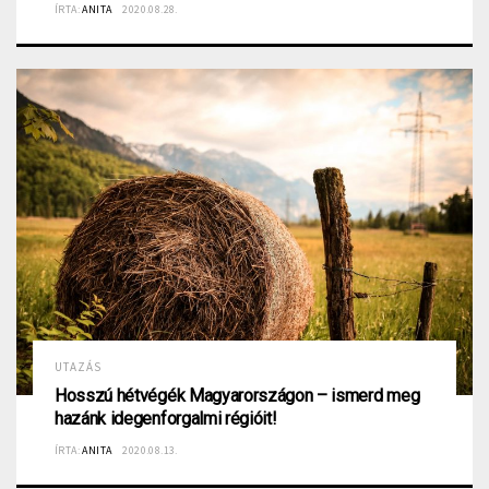
ÍRTA:
ANITA
2020.08.28.
UTAZÁS
Hosszú hétvégék Magyarországon – ismerd meg
hazánk idegenforgalmi régióit!
ÍRTA:
ANITA
2020.08.13.