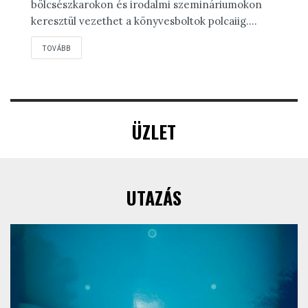
bölcsészkarokon és irodalmi szemináriumokon
keresztül vezethet a könyvesboltok polcaiig....
DETAILS
TOVÁBB
ÜZLET
UTAZÁS