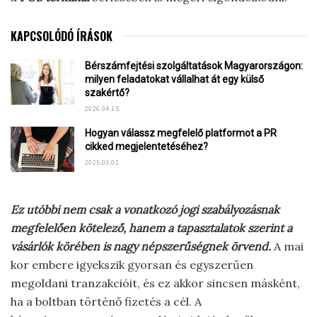
KAPCSOLÓDÓ ÍRÁSOK
Bérszámfejtési szolgáltatások Magyarországon:
milyen feladatokat vállalhat át egy külső
szakértő?
2026.04.15.
Hogyan válassz megfelelő platformot a PR
cikked megjelentetéséhez?
2025.03.01.
Ez utóbbi nem csak a vonatkozó jogi szabályozásnak
megfelelően kötelező, hanem a tapasztalatok szerint a
vásárlók körében is nagy népszerűségnek örvend.
A mai
kor embere igyekszik gyorsan és egyszerűen
megoldani tranzakcióit, és ez akkor sincsen másként,
ha a boltban történő fizetés a cél. A