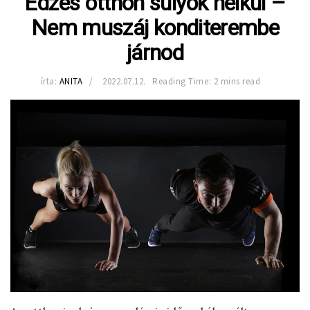
Edzés otthon súlyok nélkül –
Nem muszáj konditerembe
járnod
írta:
ANITA
2022.07.12.
Reading Time: 2 mins read