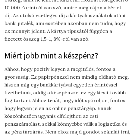
10.000 Forintról van szó, amire még rájön a bérleti
díj. Az utolsó esetleges díj a kártyahasználatok utáni
banki jutalék, ami esetében azonban nem tudni, hogy
ez mennyit jelent. A kártya típusától függően a
fizetett összeg 1,5-1, 8%-ról van szó.
Miért jobb mint a készpénz?
Ahhoz, hogy pozitív legyen a megítélés, fontos a
gyorsaság. Ez papírpénzzel nem mindig oldható meg,
hiszen míg egy bankkártyával egyetlen érintéssel
fizethetünk, addig a készpénzzel ez egy kicsit tovább
fog tartani. Ahhoz tehát, hogy időt spóroljon, fontos,
hogy legyen jelen az online pénztárgép. Ennek
köszönhetően ugyanis elfelejtheti az esti
pénzszámolást, sokkal könnyebbé válik a logisztika és
az pénztárzárás. Nem okoz majd gondot számlát írni,