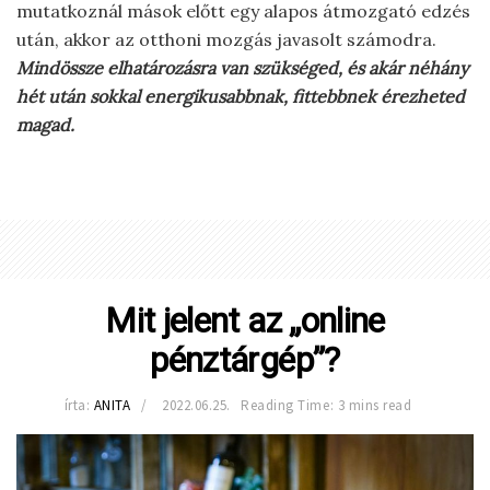
mutatkoznál mások előtt egy alapos átmozgató edzés
után, akkor az otthoni mozgás javasolt számodra.
Mindössze elhatározásra van szükséged, és akár néhány
hét után sokkal energikusabbnak, fittebbnek érezheted
magad.
Mit jelent az „online
pénztárgép”?
írta:
ANITA
2022.06.25.
Reading Time: 3 mins read