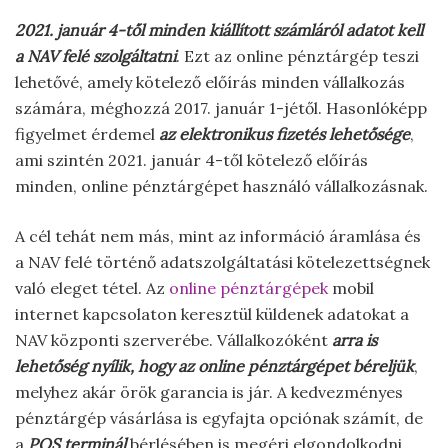
2021. január 4-től minden kiállított számláról adatot kell
a NAV felé szolgáltatni
. Ezt az online pénztárgép teszi
lehetővé, amely kötelező előírás minden vállalkozás
számára, méghozzá 2017. január 1-jétől. Hasonlóképp
figyelmet érdemel
az elektronikus fizetés lehetősége
,
ami szintén 2021. január 4-től kötelező előírás
minden, online pénztárgépet használó vállalkozásnak.
A cél tehát nem más, mint az információ áramlása és
a NAV felé történő adatszolgáltatási kötelezettségnek
való eleget tétel. Az
online pénztárgépek
mobil
internet kapcsolaton keresztül küldenek adatokat a
NAV központi szerverébe. Vállalkozóként
arra is
lehetőség nyílik, hogy az online pénztárgépet béreljük
,
melyhez akár örök garancia is jár. A kedvezményes
pénztárgép vásárlása is egyfajta opciónak számít, de
a
POS terminál
bérlésében is megéri elgondolkodni.