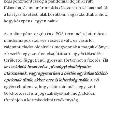
készpénzmentesség a pandémia idején került
fókuszba, és ma már azok is előszeretettel használják
a kártyás fizetést, akik korábban ragaszkodtak ahhoz,
hogy készpénz legyen náluk.
Az online pénztárgép és a POS terminál tehát mára a
mindennapok szerves részévé vált, és vásárlói,
valamint eladói oldalról is megvannak a maguk előnyei.
A kezelés egyszerűen elsajátítható, így értékesítési
területtől függetlenül gyorsan történhet a fizetés.
Ha
az eszközök beszerzése pénzügyi akadályokba
ütköznének, vagy egyszerűen a bérlés egy kifizetődőbb
opciónak tűnik, akkor erre is lehetőség nyílik.
A cél
egyértelműen az, hogy akár minimális egyszeri
befektetéssel is a jogszabályoknak megfelelően
történjen a kereskedelmi tevékenység.