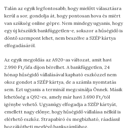
Talán az egyik legfontosabb, hogy mielőtt választásra
kerül a sor, gondolja át, hogy pontosan hova és miért
van szükség online gépre. Nem mindegy ugyanis, hogy
egy új készülék bankfüggetlen-e, sokszor a hűségidő is
döntő szempont lehet, nem beszélve a SZÉP kártya
elfogadásáról.
Az egyik megoldás az A920-as változat, amit havi
2.990 Ft/áfa díjon bérelhet. A bankfüggetlen, 24
hónap hűségidő vállalásával kapható eszközzel nem
okoz gondot a SZÉP kártya, de a számla nyomtatás
sem. Ezt ugyanis a terminál megcsinálja Önnek. Másik
lehetőség a Q92-es, amely már havi 3.690 Ft/tól
igénybe vehető. Ugyanúgy elfogadja a SZÉP kártyát,
emellett nagy előnye, hogy hűségidő vállalása nélkül is
elérhető eszköz. Strapabíró és megbízható, ráadásul
hozzákötheti meglévő bankszámlához.