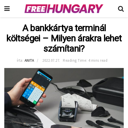
A bankkártya terminál
költségei – Milyen árakra lehet
számítani?
írta:
ANITA
2022.07.27.
Reading Time: 4 mins read