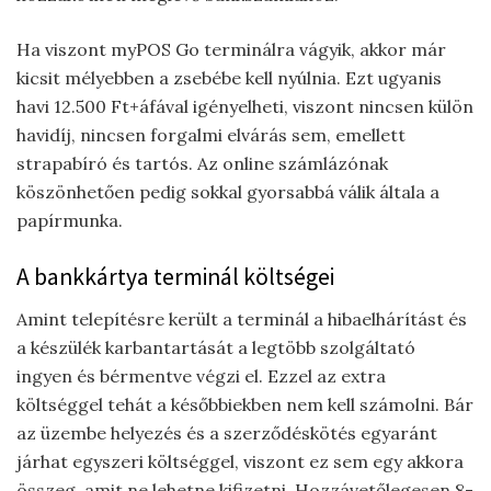
Ha viszont myPOS Go terminálra vágyik, akkor már
kicsit mélyebben a zsebébe kell nyúlnia. Ezt ugyanis
havi 12.500 Ft+áfával igényelheti, viszont nincsen külön
havidíj, nincsen forgalmi elvárás sem, emellett
strapabíró és tartós. Az online számlázónak
köszönhetően pedig sokkal gyorsabbá válik általa a
papírmunka.
A bankkártya terminál költségei
Amint telepítésre került a terminál a hibaelhárítást és
a készülék karbantartását a legtöbb szolgáltató
ingyen és bérmentve végzi el. Ezzel az extra
költséggel tehát a későbbiekben nem kell számolni. Bár
az üzembe helyezés és a szerződéskötés egyaránt
járhat egyszeri költséggel, viszont ez sem egy akkora
összeg, amit ne lehetne kifizetni. Hozzávetőlegesen 8-