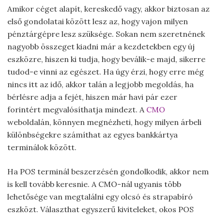
Amikor céget alapít, kereskedő vagy, akkor biztosan az
első gondolatai között lesz az, hogy vajon milyen
pénztárgépre lesz szüksége. Sokan nem szeretnének
nagyobb összeget kiadni már a kezdetekben egy új
eszközre, hiszen ki tudja, hogy beválik-e majd, sikerre
tudod-e vinni az egészet. Ha úgy érzi, hogy erre még
nincs itt az idő, akkor talán a legjobb megoldás, ha
bérlésre adja a fejét, hiszen már havi pár ezer
forintért megvalósíthatja mindezt. A
CMO
weboldalán, könnyen megnézheti, hogy milyen árbeli
különbségekre számíthat az egyes bankkártya
terminálok között.
Ha POS terminál beszerzésén gondolkodik, akkor nem
is kell tovább keresnie. A CMO-nál ugyanis több
lehetősége van megtalálni egy olcsó és strapabíró
eszközt. Választhat egyszerű kiviteleket, okos POS