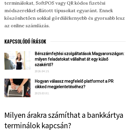
terminálokat, SoftPOS vagy QR kódos fizetési
módszerekkel ellátott típusokat egyaránt. Ennek
köszönhetően sokkal gördülékenyebb és gyorsabb lesz
az online számlázás.
KAPCSOLÓDÓ ÍRÁSOK
Bérszámfejtési szolgáltatások Magyarországon:
milyen feladatokat vállalhat át egy külső
szakértő?
2026.04.15.
Hogyan válassz megfelelő platformot a PR
cikked megjelentetéséhez?
2025.03.01.
Milyen árakra számíthat a bankkártya
terminálok kapcsán?