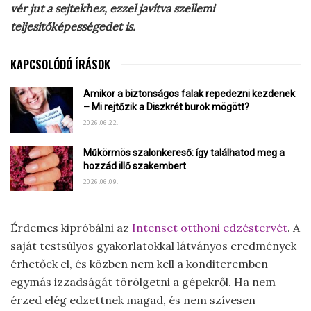
vér jut a sejtekhez, ezzel javítva szellemi
teljesítőképességedet is.
KAPCSOLÓDÓ ÍRÁSOK
Amikor a biztonságos falak repedezni kezdenek
– Mi rejtőzik a Diszkrét burok mögött?
2026.06.22.
Műkörmös szalonkereső: így találhatod meg a
hozzád illő szakembert
2026.06.09.
Érdemes kipróbálni az
Intenset otthoni edzéstervét
. A
saját testsúlyos gyakorlatokkal látványos eredmények
érhetőek el, és közben nem kell a konditeremben
egymás izzadságát törölgetni a gépekről. Ha nem
érzed elég edzettnek magad, és nem szívesen