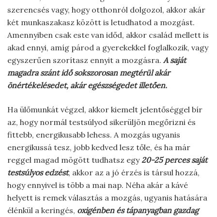
szerencsés vagy, hogy otthonról dolgozol, akkor akár
két munkaszakasz között is letudhatod a mozgást.
Amennyiben csak este van időd, akkor család mellett is
akad ennyi, amíg párod a gyerekekkel foglalkozik, vagy
egyszerűen szorítasz ennyit a mozgásra.
A saját
magadra szánt idő sokszorosan megtérül akár
önértékelésedet, akár egészségedet illetően.
Ha ülőmunkát végzel, akkor kiemelt jelentőséggel bír
az, hogy normál testsúlyod sikerüljön megőrizni és
fittebb, energikusabb lehess. A mozgás ugyanis
energikussá tesz, jobb kedved lesz tőle, és ha már
reggel magad mögött tudhatsz egy
20-25 perces saját
testsúlyos edzést
, akkor az a jó érzés is társul hozzá,
hogy ennyivel is több a mai nap. Néha akár a kávé
helyett is remek választás a mozgás, ugyanis hatására
élénkül a keringés,
oxigénben és tápanyagban gazdag