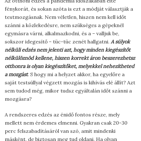
Az otthoni edzés a pandémia időszakában élte
fénykorát, és sokan azóta is ezt a módját választják a
testmozgásnak. Nem véletlen, hiszen nem kell időt
szánni a közlekedésre, nem szükséges a gépeknél
egymásra várni, alkalmazkodni, és a – valljuk be,
sokszor idegesítő – tüc-tüc zenét hallgatni.
A súlyok
nélküli edzés nem jelenti azt, hogy minden kiegészítőt
nélkülöznöd kellene, hiszen korrekt áron beszerezhetsz
otthonra is olyan kiegészítőket, melyekkel nehezítheted
a mozgást
. S hogy mi a helyzet akkor, ha egyelőre a
saját testsúllyal végzett mozgás is kihívás elé állít? Azt
sem tudod még, mikor tudsz egyáltalán időt szánni a
mozgásra?
A rendszeres edzés az énidő fontos része, mely
mellett nem érdemes elmenni. Gyakran csak 20-30
perc felszabadításáról van szó, amit mindenki
másként, de biztosan meg tud oldani. Ha olyan