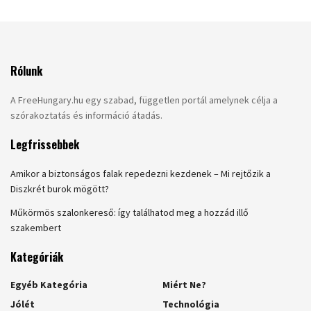
Rólunk
A FreeHungary.hu egy szabad, független portál amelynek célja a
szórakoztatás és információ átadás.
Legfrissebbek
Amikor a biztonságos falak repedezni kezdenek – Mi rejtőzik a
Diszkrét burok mögött?
Műkörmös szalonkereső: így találhatod meg a hozzád illő
szakembert
Kategóriák
Egyéb Kategória
Miért Ne?
Jólét
Technológia