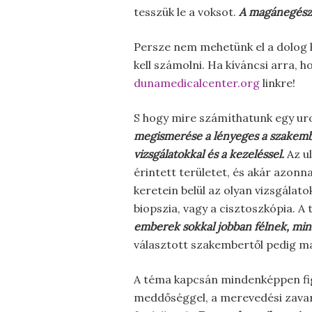
tesszük le a voksot.
A magánegészs
Persze nem mehetünk el a dolog 
kell számolni. Ha kíváncsi arra,
dunamedicalcenter.org
linkre!
S hogy mire számíthatunk egy uro
megismerése a lényeges a szakembe
vizsgálatokkal és a kezeléssel.
Az ul
érintett területet, és akár azonn
keretein belül az olyan vizsgálato
biopszia, vagy a cisztoszkópia. 
emberek sokkal jobban félnek, mi
választott szakembertől pedig ma
A téma kapcsán mindenképpen fi
meddőséggel, a merevedési zavaro