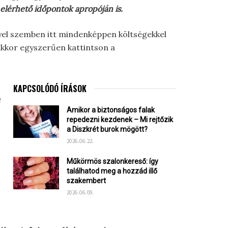
lérhető időpontok apropóján is.
yel szemben itt mindenképpen költségekkel
akkor egyszerűen kattintson a
KAPCSOLÓDÓ ÍRÁSOK
Amikor a biztonságos falak
repedezni kezdenek – Mi rejtőzik
a Diszkrét burok mögött?
2026.06.22.
Műkörmös szalonkereső: így
találhatod meg a hozzád illő
szakembert
2026.06.09.