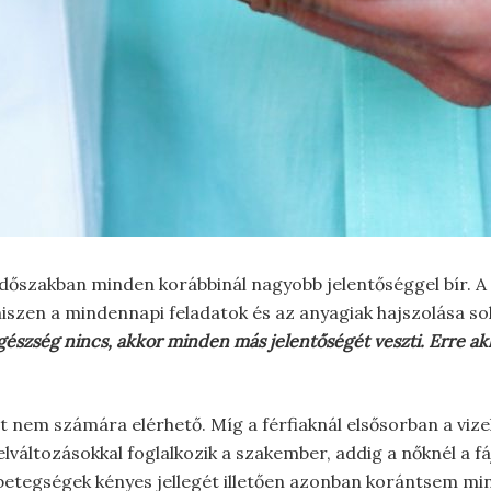
őszakban minden korábbinál nagyobb jelentőséggel bír. A 
hiszen a mindennapi feladatok és az anyagiak hajszolása so
 egészség nincs, akkor minden más jelentőségét veszti. Erre ak
 nem számára elérhető. Míg a férfiaknál elsősorban a vizelé
elváltozásokkal foglalkozik a szakember, addig a nőknél a f
 betegségek kényes jellegét illetően azonban korántsem mi