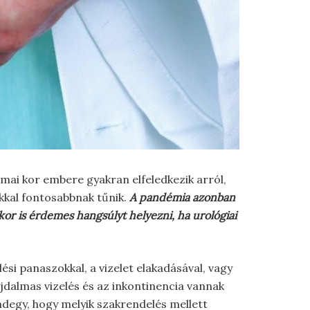
mai kor embere gyakran elfeledkezik arról,
kkal fontosabbnak tűnik.
A pandémia azonban
kor is érdemes hangsúlyt helyezni, ha urológiai
si panaszokkal, a vizelet elakadásával, vagy
ájdalmas vizelés és az inkontinencia vannak
ndegy, hogy melyik szakrendelés mellett