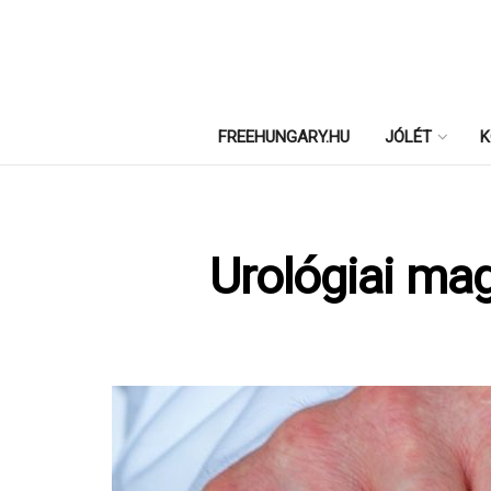
FREEHUNGARY.HU
JÓLÉT
K
Urológiai mag