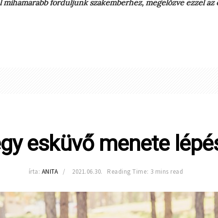
el mihamarabb forduljunk szakemberhez, megelőzve ezzel az 
 egy esküvő menete lépés
írta:
ANITA
2021.06.30.
Reading Time: 3 mins read