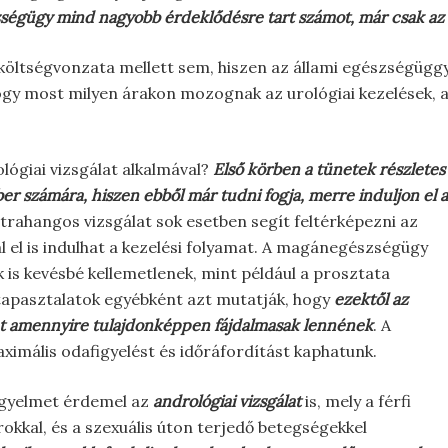
égügy mind nagyobb érdeklődésre tart számot, már csak az e
költségvonzata mellett sem, hiszen az állami egészségügg
 hogy most milyen árakon mozognak az urológiai kezelések, 
lógiai vizsgálat alkalmával?
Első körben a tünetek részletes
r számára, hiszen ebből már tudni fogja, merre induljon el a
trahangos vizsgálat sok esetben segít feltérképezni az
al el is indulhat a kezelési folyamat. A magánegészségügy
k is kevésbé kellemetlenek, mint például a prosztata
A tapasztalatok egyébként azt mutatják, hogy
ezektől az
nt amennyire tulajdonképpen fájdalmasak lennének
. A
ximális odafigyelést és időráfordítást kaphatunk.
gyelmet érdemel az
andrológiai vizsgálat
is, mely a férfi
kkal, és a szexuális úton terjedő betegségekkel