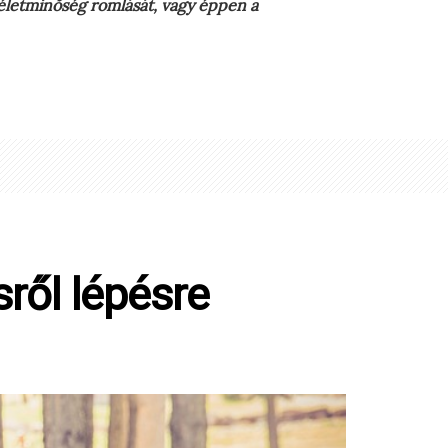
életminőség romlását, vagy éppen a
ről lépésre