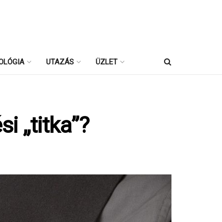
OLÓGIA
UTAZÁS
ÜZLET
si „titka”?