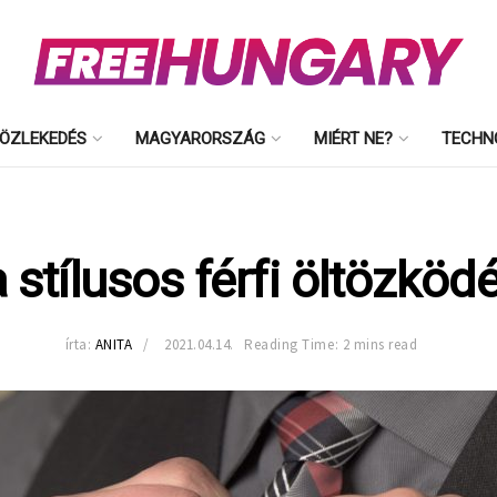
ÖZLEKEDÉS
MAGYARORSZÁG
MIÉRT NE?
TECHN
 stílusos férfi öltözködé
írta:
ANITA
2021.04.14.
Reading Time: 2 mins read