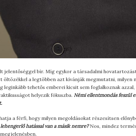
t jelentőséggel bír. Míg egykor a társadalmi hovatartozás
elt öltözékkel a legtöbben azt kívánják megmutatni, mily
g leginkább tehetős emberei kicsit sem foglalkoznak azzal, 
aktikusságot helyezik fókuszba.
Némi ellentmondás feszül eb
.
atja a férfi, hogy milyen megoldásokat részesítsen előny
s lehengerlő hatással van a másik nemre?
Nos, mindez termész
a megjelenésben.