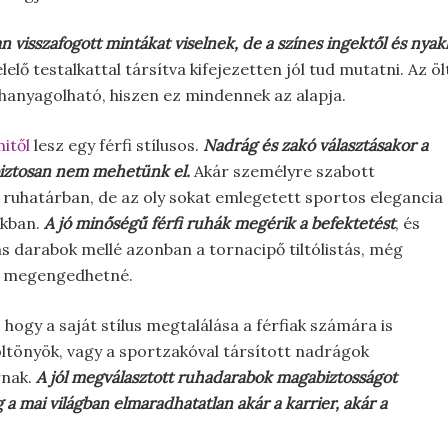
yan visszafogott mintákat viselnek, de a színes ingektől és ny
lő testalkattal társítva kifejezetten jól tud mutatni. Az ö
lhanyagolható, hiszen ez mindennek az alapja.
itől
lesz egy férfi stílusos.
Nadrág és zakó választásakor a
biztosan nem mehetünk el.
Akár személyre szabott
 ruhatárban, de az oly sokat emlegetett sportos elegancia
okban.
A jó minőségű férfi ruhák megérik a befektetést
, és
áns darabok mellé azonban a tornacipő tiltólistás, még
 is megengedhetné.
hogy a saját stílus megtalálása a férfiak számára is
öltönyök, vagy a sportzakóval társított nadrágok
rnak.
A jól megválasztott ruhadarabok magabiztosságot
a mai világban elmaradhatatlan akár a karrier, akár a