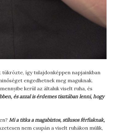
t tükrözte, így tulajdonképpen napjainkban
en minőséget engedhetnek meg maguknak.
mennyibe kerül az általuk viselt ruha, és
ben, és azzal is érdemes tisztában lenni, hogy
ben?
Mi a titka a magabiztos, stílusos férfiaknak,
etesen nem csupán a viselt ruhákon múlik,