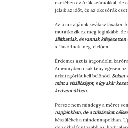
esetében az órák számokkal, de a
jelzik az időt, és az okosórák es
Az óra szíjának kiválasztásakor f
mutatkozik ez meg leginkább, de
állíthatóak, és vannak kifejezetten
stílusodnak megfelelően.
Érdemes azt is átgondolni karóra 
Amennyiben csak ténylegesen az i
árkategóriát kell belőnöd.
Sokan v
mint a vízállóságot, s így akár ke
kedvencükben.
Persze nem mindegy a méret se
napjainkban, de a túlzásokat célsz
készülékek a mindennapokban. Ug
de sokkal fontosabb az, hogy ala