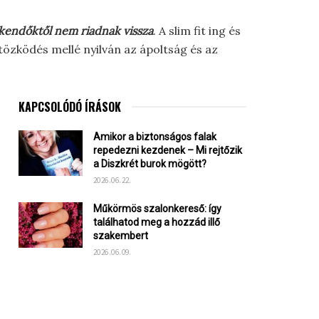
akkendőktől nem riadnak vissza
. A slim fit ing és
ltözködés mellé nyilván az ápoltság és az
KAPCSOLÓDÓ ÍRÁSOK
Amikor a biztonságos falak
repedezni kezdenek – Mi rejtőzik
a Diszkrét burok mögött?
2026.06.22.
Műkörmös szalonkereső: így
találhatod meg a hozzád illő
szakembert
2026.06.09.