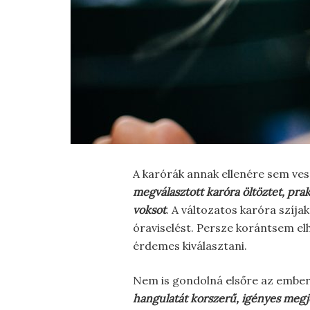
A karórák annak ellenére sem ves
megválasztott karóra öltöztet, pra
voksot
. A változatos karóra szíj
óraviselést. Persze korántsem el
érdemes kiválasztani.
Nem is gondolná elsőre az ember
hangulatát korszerű, igényes megje