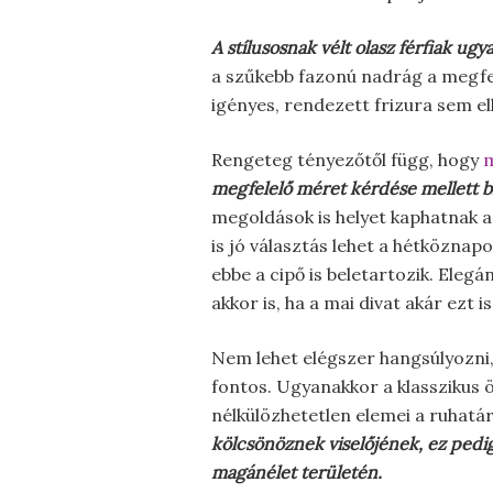
A stílusosnak vélt olasz férfiak ug
a szűkebb fazonú nadrág a megfele
igényes, rendezett frizura sem e
Rengeteg tényezőtől függ, hogy
m
megfelelő méret kérdése mellett 
megoldások is helyet kaphatnak a
is jó választás lehet a hétköznap
ebbe a cipő is beletartozik. Eleg
akkor is, ha a mai divat akár ezt
Nem lehet elégszer hangsúlyozni, 
fontos. Ugyanakkor a klasszikus 
nélkülözhetetlen elemei a ruhatá
kölcsönöznek viselőjének, ez pedig 
magánélet területén.