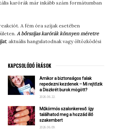
igitális karórák már inkább szám formátumban
reakciót. A fém óra szíjak esetében
ületen.
A bőrszíjas karórák könnyen méretre
jat
, aktuális hangulatodnak vagy öltözködési
KAPCSOLÓDÓ ÍRÁSOK
Amikor a biztonságos falak
repedezni kezdenek – Mi rejtőzik
a Diszkrét burok mögött?
2026.06.22.
Műkörmös szalonkereső: így
találhatod meg a hozzád illő
szakembert
2026.06.09.