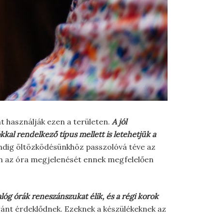
t használják ezen a területen.
A jól
kal rendelkező típus mellett is letehetjük a
mindig öltözködésünkhöz passzolóvá téve az
zen az óra megjelenését ennek megfelelően
lóg órák reneszánszukat élik, és a régi korok
iránt érdeklődnek. Ezeknek a készülékeknek az