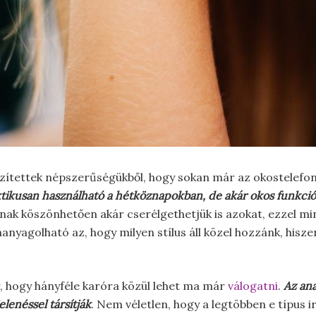
zítettek népszerűségükből, hogy sokan már az okostelefon
ktikusan használható a hétköznapokban, de akár okos funkciók
aknak köszönhetően akár cserélgethetjük is azokat, ezzel 
hanyagolható az, hogy milyen stílus áll közel hozzánk, his
, hogy hányféle karóra közül lehet ma már
válogatni
.
Az ana
lenéssel társítják
. Nem véletlen, hogy a legtöbben e típus 