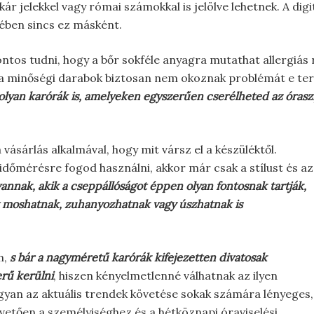
kár jelekkel vagy római számokkal is jelölve lehetnek. A d
etében sincs ez másként.
ontos tudni, hogy a bőr sokféle anyagra mutathat allergiás 
 a minőségi darabok biztosan nem okoznak problémát e ter
 olyan karórák is, amelyeken egyszerűen cserélheted az óraszí
vásárlás alkalmával, hogy mit vársz el a készüléktől.
dőmérésre fogod használni, akkor már csak a stílust és az
annak, akik a cseppállóságot éppen olyan fontosnak tartják,
zet moshatnak, zuhanyozhatnak vagy úszhatnak is
m,
s bár a nagyméretű karórák kifejezetten divatosak
erű kerülni
, hiszen kényelmetlenné válhatnak az ilyen
yan az aktuális trendek követése sokak számára lényeges,
pvetően a személyiséghez és a hétköznapi óraviselési