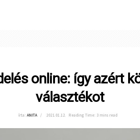
elés online: így azért k
választékot
írta:
ANITA
2021.01.12.
Reading Time: 3 mins read