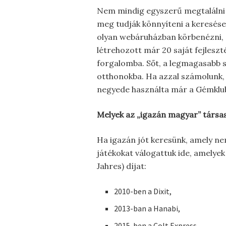
Nem mindig egyszerű megtalálni a
meg tudják könnyíteni a keresése
olyan webáruházban körbenézni, a
létrehozott már 20 saját fejleszt
forgalomba. Sőt, a legmagasabb s
otthonokba. Ha azzal számolunk, h
negyede használta már a Gémklub 
Melyek az „igazán magyar” társa
Ha igazán jót keresünk, amely nemz
játékokat válogattuk ide, amelyek
Jahres) díjat:
2010-ben a Dixit,
2013-ban a Hanabi,
2015-ben a Colt Express,