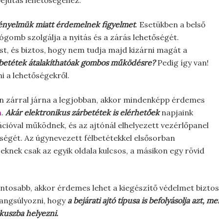
ejutás lehetőségéhez.
ényelmük miatt érdemelnek figyelmet
. Esetükben a belső
tógomb szolgálja a nyitás és a zárás lehetőségét.
dást, és biztos, hogy nem tudja majd kizárni magát a
árbetétek átalakíthatóak gombos működésre?
Pedig így van!
 a lehetőségekről.
en zárral járna a legjobban, akkor mindenképp érdemes
n
.
Akár elektronikus zárbetétek is elérhetőek
napjaink
ióval működnek, és az ajtónál elhelyezett vezérlőpanel
tőségét. Az úgynevezett félbetétekkel elsősorban
eknek csak az egyik oldala kulcsos, a másikon egy rövid
tosabb, akkor érdemes lehet a kiegészítő védelmet biztos
hangsúlyozni, hogy
a bejárati ajtó típusa is befolyásolja azt,
kuszba helyezni.