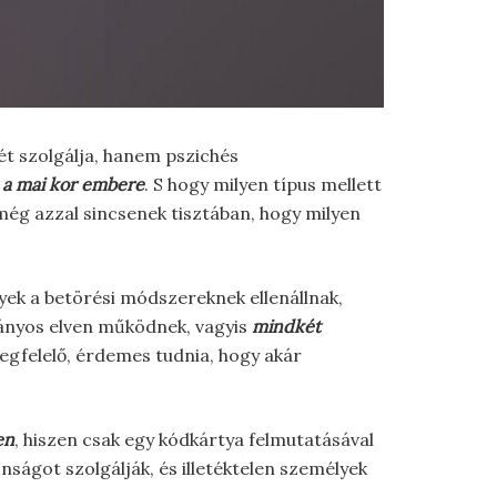
ét szolgálja, hanem pszichés
z a mai kor embere
. S hogy milyen típus mellett
 még azzal sincsenek tisztában, hogy milyen
yek a betörési módszereknek ellenállnak,
ányos elven működnek, vagyis
mindkét
egfelelő, érdemes tudnia, hogy akár
en
, hiszen csak egy kódkártya felmutatásával
ságot szolgálják, és illetéktelen személyek