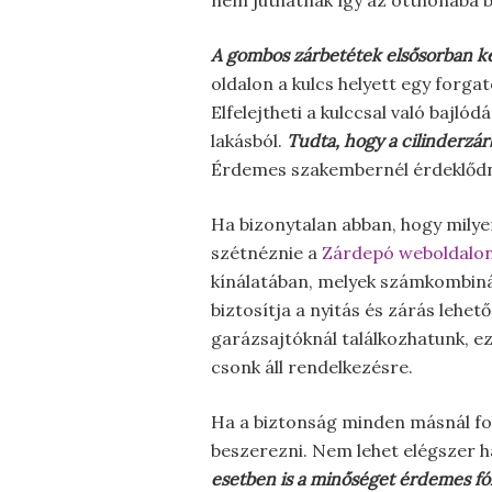
nem juthatnak így az otthonába b
A gombos zárbetétek elsősorban k
oldalon a kulcs helyett egy forga
Elfelejtheti a kulccsal való bajló
lakásból.
Tudta, hogy a cilinderz
Érdemes szakembernél érdeklődni
Ha bizonytalan abban, hogy mily
szétnéznie a
Zárdepó weboldalo
kínálatában, melyek számkombinác
biztosítja a nyitás és zárás lehe
garázsajtóknál találkozhatunk, ez
csonk áll rendelkezésre.
Ha a biztonság minden másnál fon
beszerezni. Nem lehet elégszer 
esetben is a minőséget érdemes fó