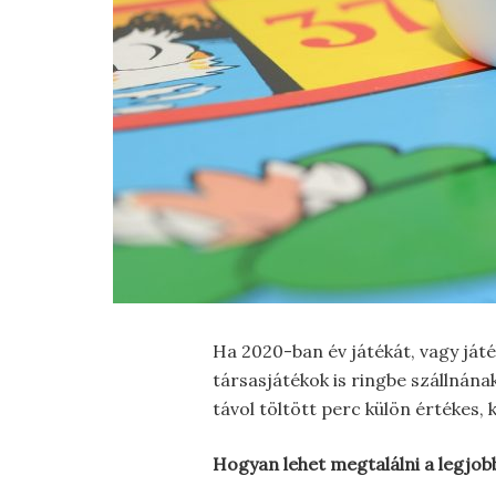
Ha 2020-ban év játékát, vagy ját
társasjátékok is ringbe szállnána
távol töltött perc külön értékes,
Hogyan lehet megtalálni a legjob