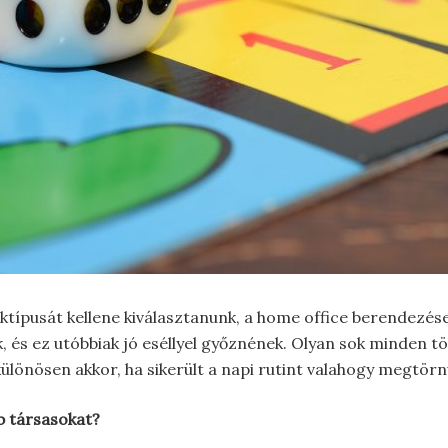
éktípusát kellene kiválasztanunk, a home office berendezés
k, és ez utóbbiak jó eséllyel győznének. Olyan sok minden t
 különösen akkor, ha sikerült a napi rutint valahogy megtörn
b társasokat?