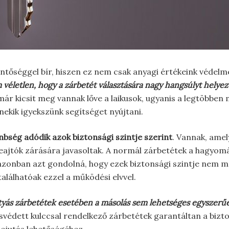
entőséggel bír, hiszen ez nem csak anyagi értékeink védelm
véletlen, hogy a zárbetét választására nagy hangsúlyt helye
ár kicsit meg vannak lőve a laikusok, ugyanis a legtöbben
nekik igyekszünk segítséget nyújtani.
nbség adódik azok biztonsági szintje szerint
. Vannak, amel
ajtók zárására javasoltak. A normál zárbetétek a hagyom
azonban azt gondolná, hogy ezek biztonsági szintje nem m
alálhatóak ezzel a működési elvvel.
tyás zárbetétek esetében a másolás sem lehetséges egyszerű
védett kulccsal rendelkező zárbetétek garantáltan a bizton