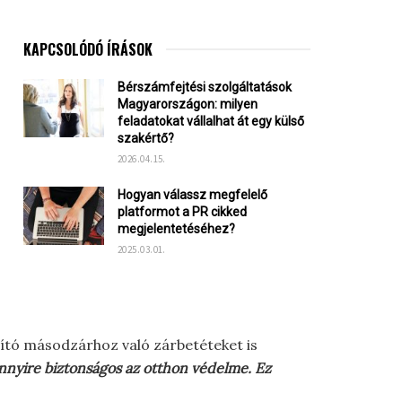
KAPCSOLÓDÓ ÍRÁSOK
Bérszámfejtési szolgáltatások
Magyarországon: milyen
feladatokat vállalhat át egy külső
szakértő?
2026.04.15.
Hogyan válassz megfelelő
platformot a PR cikked
megjelentetéséhez?
2025.03.01.
ító másodzárhoz való zárbetéteket is
 mennyire biztonságos az otthon védelme. Ez