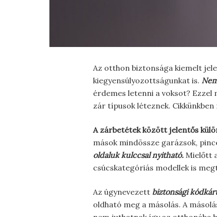
Az otthon biztonsága kiemelt jel
kiegyensúlyozottságunkat is.
Nem 
érdemes letenni a voksot? Ezzel m
zár típusok léteznek. Cikkünkben 
A zárbetétek között jelentős külö
mások mindössze garázsok, pince
oldaluk kulccsal nyitható.
Mielőtt 
csúcskategóriás modellek is megt
Az úgynevezett
biztonsági kódkár
oldható meg a másolás. A másolás