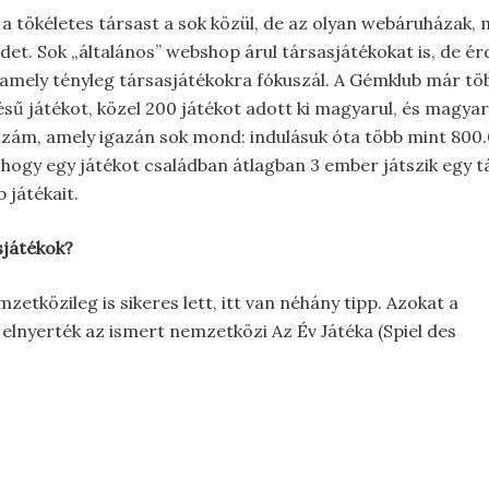
 tökéletes társast a sok közül, de az olyan webáruházak, 
det. Sok „általános” webshop árul társasjátékokat is, de 
mely tényleg társasjátékokra fókuszál. A Gémklub már több 
ésű játékot, közel 200 játékot adott ki magyarul, és magya
zám, amely igazán sok mond: indulásuk óta több mint 800.0
ogy egy játékot családban átlagban 3 ember játszik egy tár
játékait.
sjátékok?
etközileg is sikeres lett, itt van néhány tipp. Azokat a
 elnyerték az ismert nemzetközi Az Év Játéka (Spiel des