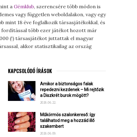
mint a
Gémklub
, szerencsére több módon is
érdemes vagy független weboldalakon, vagy egy
mint 18 éve foglalkozik társasjátékokkal, és
r fordítással több ezer játékot hozott már
00 (!) társasjátékot juttattak el magyar
sassal, akkor statisztikailag az ország
KAPCSOLÓDÓ ÍRÁSOK
Amikor a biztonságos falak
repedezni kezdenek – Mi rejtőzik
a Diszkrét burok mögött?
2026.06.22.
Műkörmös szalonkereső: így
találhatod meg a hozzád illő
szakembert
2026.06.09.