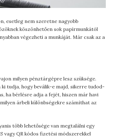
con, esetleg nem szeretne nagyobb
zközöknek köszönhetően sok papírmunkától
onyabban végezheti a munkáját. Már csak az a
 vajon milyen pénztárgépre lesz szüksége.
i tudja, hogy beválik-e majd, sikerre tudod-
s, ha bérlésre adja a fejét, hiszen már havi
ilyen árbeli különbségekre számíthat az
yanis több lehetősége van megtalálni egy
OS vagy QR kódos fizetési módszerekkel