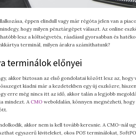
llalkozása, éppen elindull vagy már régóta jelen van a pia
mindegy, hogy milyen pénztárgépet választ. Az online es
thatóbb lesz a költségvetés, ráadásul gyorsabban és haték
nkkártya terminál, milyen árakra számíthatunk?
ya terminálok előnyei
gy, akkor biztosan az első gondolatai között lesz az, hogy
szeget kiadni már a kezdetekben egy új eszközre, hiszen k
ogy erre még nincs itt az idő, akkor talán a legjobb megoldá
ja mindezt. A
CMO
weboldalán, könnyen megnézheti, hogy m
tt.
olkodik, akkor nem is kell tovább keresnie. A CMO-nál ug
aszthat egyszerű kiviteleket, okos POS terminálokat, SoftP