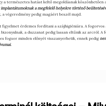
gy a természetes hatást keltő megoldásnak köszönhetően a 
vos implantátumoknak a megfelelő helyekre történő beültetésé
ik, a végeredmény pedig magáért beszél majd.
figyelmet érdemes fordítani a szájhigiéniára. A fogorvos á
bizonyulnak, a duzzanat pedig lassan eltűnik az arcról. 
ljes fogsor minden előnyét visszanyerhetik, ennek pedig
nem
ívumai.