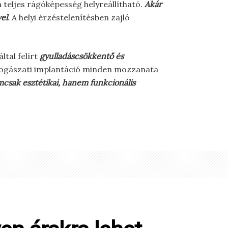
teljes rágóképesség helyreállítható.
Akár
vel
. A helyi érzéstelenítésben zajló
ltal felírt
gyulladáscsökkentő és
A fogászati implantáció minden mozzanata
csak esztétikai, hanem funkcionális