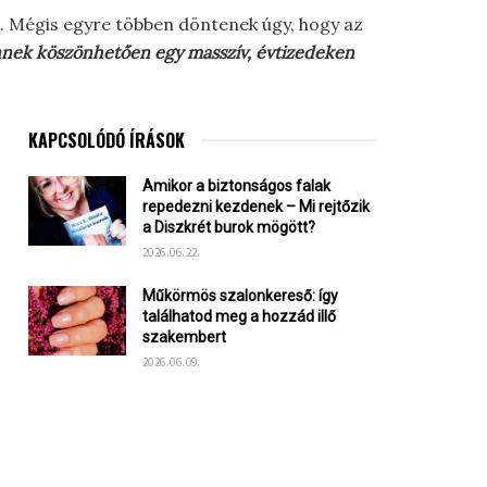
tő. Mégis egyre többen döntenek úgy, hogy az
 ennek köszönhetően egy masszív, évtizedeken
KAPCSOLÓDÓ ÍRÁSOK
Amikor a biztonságos falak
repedezni kezdenek – Mi rejtőzik
a Diszkrét burok mögött?
2026.06.22.
Műkörmös szalonkereső: így
találhatod meg a hozzád illő
szakembert
2026.06.09.