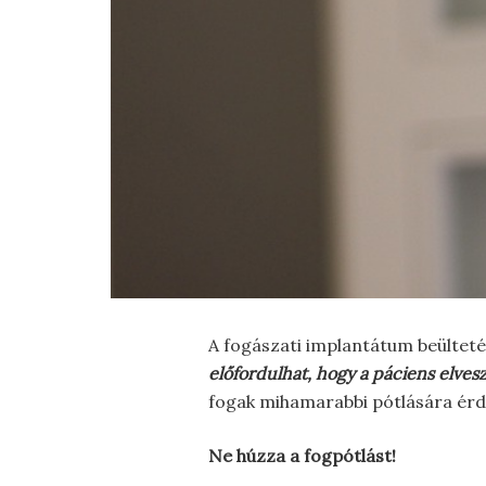
A fogászati implantátum beülteté
előfordulhat, hogy a páciens elveszí
fogak mihamarabbi pótlására érde
Ne húzza a fogpótlást!