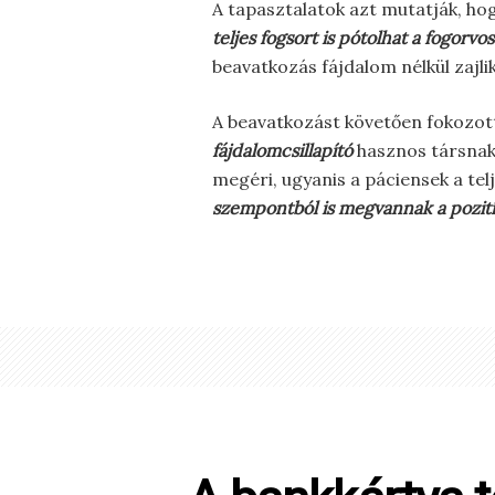
A tapasztalatok azt mutatják, ho
teljes fogsort is pótolhat a fogor
beavatkozás fájdalom nélkül zajl
A beavatkozást követően fokozott 
fájdalomcsillapító
hasznos társnak 
megéri, ugyanis a páciensek a te
szempontból is megvannak a pozit