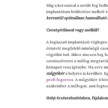
Míg a koronával a sérült fog fedh
implantátum beültetése mellett te
keresztül optimálisan használható 
Csontpótlással vagy anélkül?
A fogászati implantáció végleges e
érintett megfelelő minőségű cson
rögzülni tud. Akkor sincsen baj, h
csontszövetet a műfog megtartásá
hónapot vesz igénybe. Ha erre n
műgyökér
a helyére is kerülhet. E
profi fogorvos
. A műgyökér 4 hón
szakember a műfogat, ami fogtech
Helyi érzéstelenítésben, fájdal