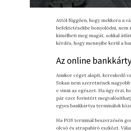
Attól függően, hogy mekkora a vá
befektetésekbe bonyolódni, nem 
kímélheti meg magát, sokkal átlá
kérdés, hogy mennyibe kerül a ba
Az online bankkárt
Amikor céget alapít, kereskedő va
Sokan nem szeretnének nagyobb ös
e vinni az egészet. Ha úgy érzi, h
pár ezer forintért megvalósíthat
egyes bankkártya terminálok közö
Ha POS terminál beszerzésén gond
olcsó és strapabíró eszközt. Vál