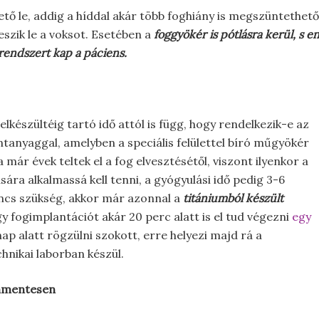
ető le, addig a híddal akár több foghiány is megszüntethe
szik le a voksot. Esetében a
foggyökér is pótlásra kerül, s
rendszert kap a páciens.
lkészültéig tartó idő attól is függ, hogy rendelkezik-e az
tanyaggal, amelyben a speciális felülettel bíró műgyökér
a már évek teltek el a fog elvesztésétől, viszont ilyenkor a
ra alkalmassá kell tenni, a gyógyulási idő pedig 3-6
incs szükség, akkor már azonnal a
titániumból készült
gy fogimplantációt akár 20 perc alatt is el tud végezni
egy
ap alatt rögzülni szokott, erre helyezi majd rá a
nikai laborban készül.
ommentesen