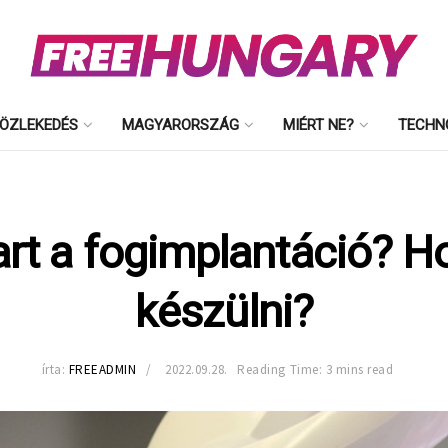
ÖZLEKEDÉS
MAGYARORSZÁG
MIÉRT NE?
TECHN
tart a fogimplantáció? 
készülni?
írta:
FREEADMIN
2022.09.28.
Reading Time: 3 mins read