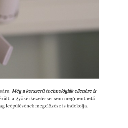
ására.
Még a korszerű technológiák ellenére is
érült, a gyökérkezeléssel sem megmenthető
g leépülésének megelőzése is indokolja.