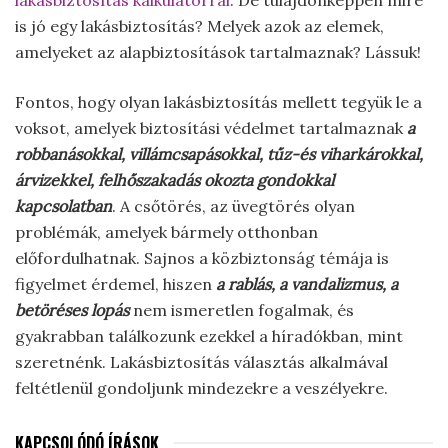
lakásbiztosítás kalkulátorral
. De tulajdonképpen mire
is jó egy lakásbiztosítás? Melyek azok az elemek,
amelyeket az alapbiztosítások tartalmaznak? Lássuk!
Fontos, hogy olyan lakásbiztosítás mellett tegyük le a
voksot, amelyek biztosítási védelmet tartalmaznak
a
robbanásokkal, villámcsapásokkal, tűz-és viharkárokkal,
árvizekkel, felhőszakadás okozta gondokkal
kapcsolatban
. A csőtörés, az üvegtörés olyan
problémák, amelyek bármely otthonban
előfordulhatnak. Sajnos a közbiztonság témája is
figyelmet érdemel, hiszen
a rablás, a vandalizmus, a
betöréses lopás
nem ismeretlen fogalmak, és
gyakrabban találkozunk ezekkel a híradókban, mint
szeretnénk. Lakásbiztosítás választás alkalmával
feltétlenül gondoljunk mindezekre a veszélyekre.
KAPCSOLÓDÓ ÍRÁSOK