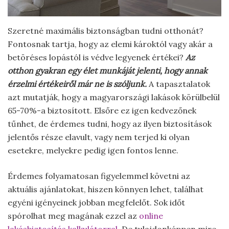
Szeretné maximális biztonságban tudni otthonát?
Fontosnak tartja, hogy az elemi károktól vagy akár a
betöréses lopástól is védve legyenek értékei?
Az
otthon gyakran egy élet munkáját jelenti, hogy annak
érzelmi értékeiről már ne is szóljunk.
A tapasztalatok
azt mutatják, hogy a magyarországi lakások körülbelül
65-70%-a biztosított. Elsőre ez igen kedvezőnek
tűnhet, de érdemes tudni, hogy az ilyen biztosítások
jelentős része elavult, vagy nem terjed ki olyan
esetekre, melyekre pedig igen fontos lenne.
Érdemes folyamatosan figyelemmel követni az
aktuális ajánlatokat, hiszen könnyen lehet, találhat
egyéni igényeinek jobban megfelelőt. Sok időt
spórolhat meg magának ezzel az
online