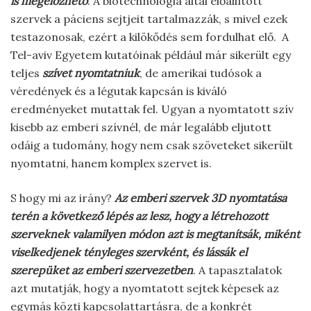
is megelőzhető
. A biotechnológia által előállított
szervek a páciens sejtjeit tartalmazzák, s mivel ezek
testazonosak, ezért a kilökődés sem fordulhat elő. A
Tel-aviv Egyetem kutatóinak például már sikerült egy
teljes
szívet nyomtatniuk
, de amerikai tudósok a
véredények és a légutak kapcsán is kiváló
eredményeket mutattak fel. Ugyan a nyomtatott szív
kisebb az emberi szívnél, de már legalább eljutott
odáig a tudomány, hogy nem csak szöveteket sikerült
nyomtatni, hanem komplex szervet is.
S hogy mi az irány?
Az emberi szervek 3D nyomtatása
terén a következő lépés az lesz, hogy a létrehozott
szerveknek valamilyen módon azt is megtanítsák, miként
viselkedjenek tényleges szervként, és lássák el
szerepüket az emberi szervezetben
. A tapasztalatok
azt mutatják, hogy a nyomtatott sejtek képesek az
egymás közti kapcsolattartásra, de a konkrét