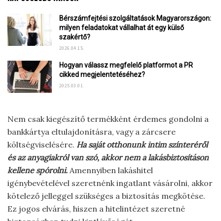
Bérszámfejtési szolgáltatások Magyarországon:
milyen feladatokat vállalhat át egy külső
szakértő?
2026.04.15.
Hogyan válassz megfelelő platformot a PR
cikked megjelentetéséhez?
2025.03.01.
Nem csak kiegészítő termékként érdemes gondolni a
bankkártya eltulajdonításra, vagy a zárcsere
költségviselésére.
Ha saját otthonunk intim színteréről
és az anyagiakról van szó, akkor nem a lakásbiztosításon
kellene spórolni.
Amennyiben lakáshitel
igénybevételével szeretnénk ingatlant vásárolni, akkor
kötelező jelleggel szükséges a biztosítás megkötése.
Ez jogos elvárás, hiszen a hitelintézet szeretné