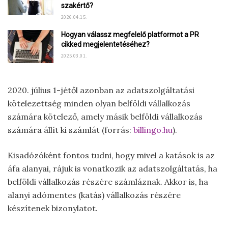
szakértő?
2026.04.15.
Hogyan válassz megfelelő platformot a PR
cikked megjelentetéséhez?
2025.03.01.
2020. július 1-jétől azonban az adatszolgáltatási
kötelezettség minden olyan belföldi vállalkozás
számára kötelező, amely másik belföldi vállalkozás
számára állít ki számlát (forrás:
billingo.hu
).
Kisadózóként fontos tudni, hogy mivel a katások is az
áfa alanyai, rájuk is vonatkozik az adatszolgáltatás, ha
belföldi vállalkozás részére számláznak. Akkor is, ha
alanyi adómentes (katás) vállalkozás részére
készítenek bizonylatot.