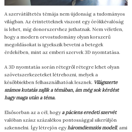
A szervátültetés témája nem újdonság a tudományos
világban. Az érintetteknek viszont egy örökkévalóság
is lehet, míg donorszervhez juthatnak. Nem véletlen,
hogy a modern orvostudomány olyan korszerű
megoldásokat is igyekszik bevetni a betegek
érdekében, mint az emberi szervek 3D nyomtatása.
A 3D nyomtatás során rétegről rétegre lehet olyan
szövetszerkezeteket létrehozni, melyek a
későbbiekben felhasználhatóak lesznek.
Világszerte
számos kutatás zajlik a témában, ám még sok kérdést
hagy maga után a téma.
Elsősorban az a cél, hogy
a páciens eredeti szervét
valóban szász százalékos pontossággal sikerüljön
szkennelni. Így létrejön egy
háromdiemziós modell
, ami