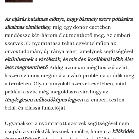
Az eljárás hatalmas előnye, hogy bármely szerv pótlására
alkalmas elméletileg
, míg egy donor esetében
mindössze két-három élet menthető meg. Az emberi
szervek 3D nyomtatása tehát egyértelműen az
orvostudomány új iránya lehet, amelynek segítségével
eltűnhetnek a várólisták, és minden korábbinál több élet
lesz megmenthető
. Addig azonban még hosszú az út,
hiszen számos megoldásra váró probléma adódik még
a területen. Olyan bonyolult szervek esetében, mint
például a szív, még megoldásra vár, hogy az
ténylegesen működőképes legyen
az emberi testen
belül, és ellássa funkcióját.
Ugyanakkor a nyomtatott szervek segítségével nem
csupán a várólisták lesznek a múlté, hanem a
kilökődés