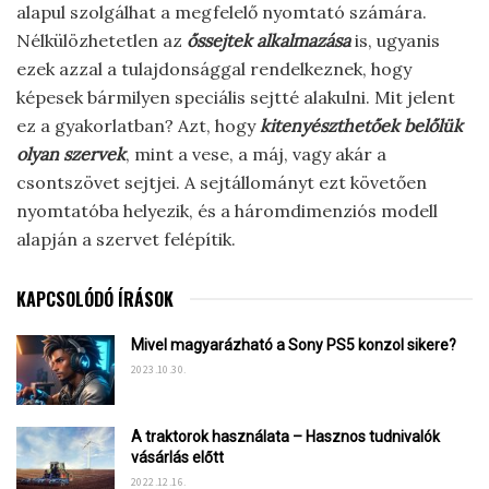
alapul szolgálhat a megfelelő nyomtató számára.
Nélkülözhetetlen az
őssejtek alkalmazása
is, ugyanis
ezek azzal a tulajdonsággal rendelkeznek, hogy
képesek bármilyen speciális sejtté alakulni. Mit jelent
ez a gyakorlatban? Azt, hogy
kitenyészthetőek belőlük
olyan szervek
, mint a vese, a máj, vagy akár a
csontszövet sejtjei. A sejtállományt ezt követően
nyomtatóba helyezik, és a háromdimenziós modell
alapján a szervet felépítik.
KAPCSOLÓDÓ ÍRÁSOK
Mivel magyarázható a Sony PS5 konzol sikere?
2023.10.30.
A traktorok használata – Hasznos tudnivalók
vásárlás előtt
2022.12.16.