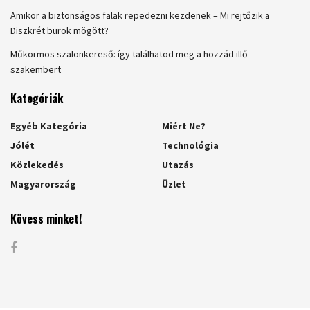
Amikor a biztonságos falak repedezni kezdenek – Mi rejtőzik a
Diszkrét burok mögött?
Műkörmös szalonkereső: így találhatod meg a hozzád illő
szakembert
Kategóriák
Egyéb Kategória
Miért Ne?
Jólét
Technológia
Közlekedés
Utazás
Magyarország
Üzlet
Kövess minket!