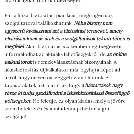
biztonságban tudni kintlévőségét.
Bár a hazai biztosítási piac kicsi, mégis igen sok
szolgáltatóval találkozhatunk.
Néha bizony nem
egyszerű kiválasztani azt a biztosítási terméket, amely
elvárásainknak az árak és a szolgáltatások tekintetében is
megfelel
. Akár biztosítási szakember segítségével is
informálódhat az aktuális lehetőségekről, de
az online
kalkulátorok
is remek választásnak bizonyulnak. A
lakásbiztosítás díjkalkulátor már egyfajta képet ad
arról, hogy milyen összeggel számolhatunk. A
tapasztalatok azt mutatják, hogy
a háztartások nagy
része ki tudja gazdálkodni a lakásbiztosítással összefüggő
költségeket
. Ne feledje, ez olyan kiadás, mely a jövőre
szóló befektetés és a mindennapi biztonságot
szolgálja!