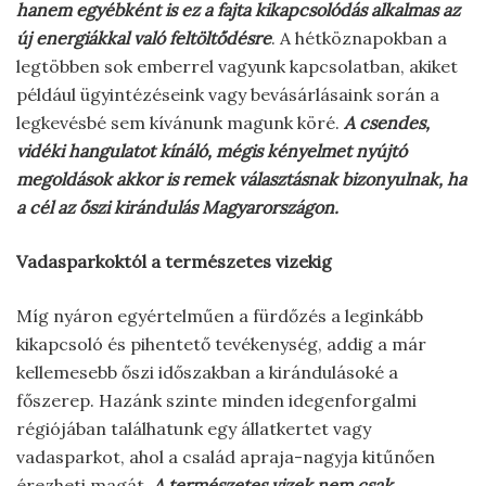
hanem egyébként is ez a fajta kikapcsolódás alkalmas az
új energiákkal való feltöltődésre
. A hétköznapokban a
legtöbben sok emberrel vagyunk kapcsolatban, akiket
például ügyintézéseink vagy bevásárlásaink során a
legkevésbé sem kívánunk magunk köré.
A csendes,
vidéki hangulatot kínáló, mégis kényelmet nyújtó
megoldások akkor is remek választásnak bizonyulnak, ha
a cél az őszi kirándulás Magyarországon.
Vadasparkoktól a természetes vizekig
Míg nyáron egyértelműen a fürdőzés a leginkább
kikapcsoló és pihentető tevékenység, addig a már
kellemesebb őszi időszakban a kirándulásoké a
főszerep. Hazánk szinte minden idegenforgalmi
régiójában találhatunk egy állatkertet vagy
vadasparkot, ahol a család apraja-nagyja kitűnően
érezheti magát.
A természetes vizek nem csak