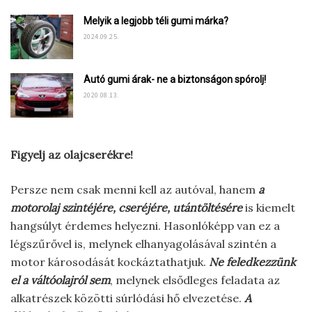
Melyik a legjobb téli gumi márka?
2024.09.25.
Autó gumi árak- ne a biztonságon spórolj!
2020.08.13.
Figyelj az olajcserékre!
Persze nem csak menni kell az autóval, hanem
a
motorolaj szintéjére, cseréjére, utántöltésére
is kiemelt
hangsúlyt érdemes helyezni. Hasonlóképp van ez a
légszűrővel is, melynek elhanyagolásával szintén a
motor károsodását kockáztathatjuk.
Ne feledkezzünk
el a váltóolajról sem
, melynek elsődleges feladata az
alkatrészek közötti súrlódási hő elvezetése.
A