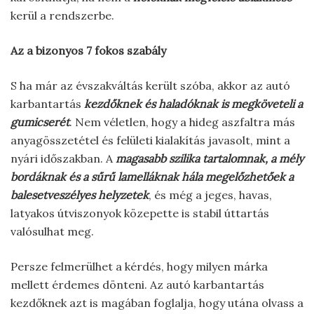
kerül a rendszerbe.
Az a bizonyos 7 fokos szabály
S ha már az évszakváltás került szóba, akkor az autó
karbantartás
kezdőknek és haladóknak is megköveteli a
gumicserét
. Nem véletlen, hogy a hideg aszfaltra más
anyagösszetétel és felületi kialakítás javasolt, mint a
nyári időszakban. A
magasabb szilika tartalomnak, a mély
bordáknak és a sűrű lamelláknak hála megelőzhetőek a
balesetveszélyes helyzetek
, és még a jeges, havas,
latyakos útviszonyok közepette is stabil úttartás
valósulhat meg.
Persze felmerülhet a kérdés, hogy milyen márka
mellett érdemes dönteni. Az autó karbantartás
kezdőknek azt is magában foglalja, hogy utána olvass a