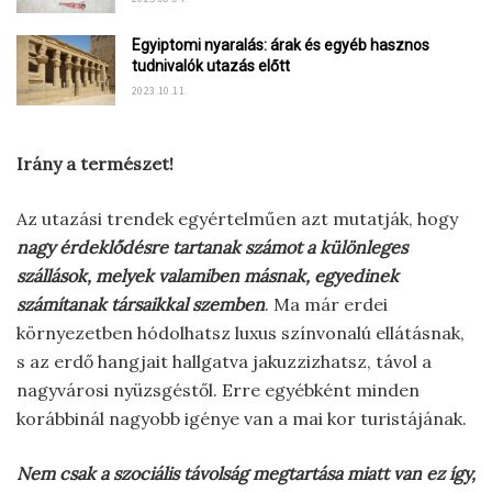
Egyiptomi nyaralás: árak és egyéb hasznos
tudnivalók utazás előtt
2023.10.11.
Irány a természet!
Az utazási trendek egyértelműen azt mutatják, hogy
nagy érdeklődésre tartanak számot a különleges
szállások, melyek valamiben másnak, egyedinek
számítanak társaikkal szemben
. Ma már erdei
környezetben hódolhatsz luxus színvonalú ellátásnak,
s az erdő hangjait hallgatva jakuzzizhatsz, távol a
nagyvárosi nyüzsgéstől. Erre egyébként minden
korábbinál nagyobb igénye van a mai kor turistájának.
Nem csak a szociális távolság megtartása miatt van ez így,