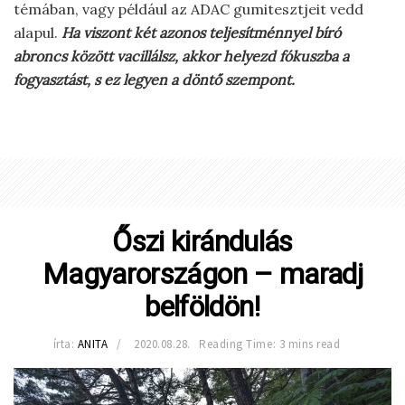
témában, vagy például az ADAC gumitesztjeit vedd
alapul.
Ha viszont két azonos teljesítménnyel bíró
abroncs között vacillálsz, akkor helyezd fókuszba a
fogyasztást, s ez legyen a döntő szempont.
Őszi kirándulás
Magyarországon – maradj
belföldön!
írta:
ANITA
2020.08.28.
Reading Time: 3 mins read