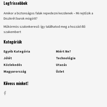
Legfrissebbek
Amikor a biztonságos falak repedezni kezdenek – Mi rejtőzik a
Diszkrét burok mögött?
Műkörmös szalonkereső: így találhatod meg a hozzád illő
szakembert
Kategóriák
Egyéb Kategória
Miért Ne?
Jólét
Technológia
Közlekedés
Utazás
Magyarország
Üzlet
Kövess minket!