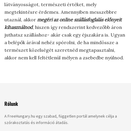
látványosságot, természeti értéket, mely
megtekintésre érdemes. Amennyiben messzebbre
utaznál, akkor
megéri az online szállásfoglalás előnyeit
kihasználnod
, hiszen így rendszerint kedvezőbb áron
juthatsz szálláshoz- akár csak egy éjszakára is. Ugyan
a belépők árával nehéz spórolni, de ha mindössze a
természet közelségét szeretnéd megtapasztalni,
akkor nem kell feltétlenül mélyen a zsebedbe nyúlnod.
Rólunk
A FreeHungary.hu egy szabad, független portál amelynek célja a
szórakoztatás és információ átadás.