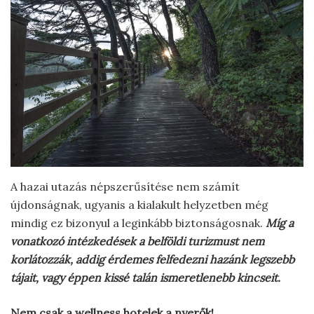
A hazai utazás népszerűsítése nem számít
újdonságnak, ugyanis a kialakult helyzetben még
mindig ez bizonyul a leginkább biztonságosnak.
Míg a
vonatkozó intézkedések a belföldi turizmust nem
korlátozzák, addig érdemes felfedezni hazánk legszebb
tájait, vagy éppen kissé talán ismeretlenebb kincseit.
Nem csak a wellness hotelek a nyerők!