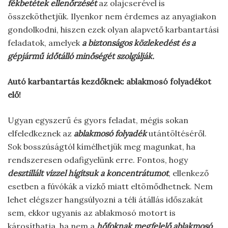
fékbetétek ellenőrzését
az olajcserével is
összeköthetjük. Ilyenkor nem érdemes az anyagiakon
gondolkodni, hiszen ezek olyan alapvető karbantartási
feladatok, amelyek
a biztonságos közlekedést és a
gépjármű időtálló minőségét szolgálják.
Autó karbantartás kezdőknek: ablakmosó folyadékot
elő!
Ugyan egyszerű és gyors feladat, mégis sokan
elfeledkeznek az
ablakmosó folyadék
utántöltéséről.
Sok bosszúságtól kímélhetjük meg magunkat, ha
rendszeresen odafigyelünk erre. Fontos, hogy
desztillált vízzel hígítsuk a koncentrátumot
, ellenkező
esetben a fúvókák a vízkő miatt eltömődhetnek. Nem
lehet elégszer hangsúlyozni a téli átállás időszakát
sem, ekkor ugyanis az ablakmosó motort is
károsíthatja, ha nem a
hőfoknak megfelelő ablakmosó