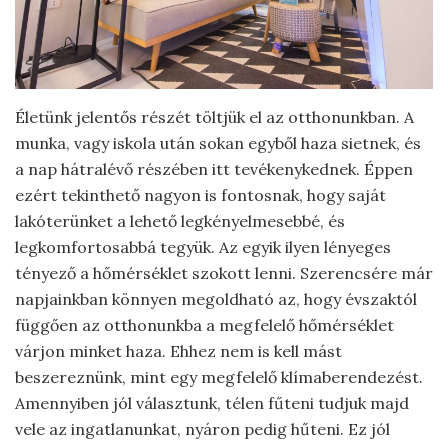
Életünk jelentős részét töltjük el az otthonunkban. A
munka, vagy iskola után sokan egyből haza sietnek, és
a nap hátralévő részében itt tevékenykednek. Éppen
ezért tekinthető nagyon is fontosnak, hogy saját
lakóterünket a lehető legkényelmesebbé, és
legkomfortosabbá tegyük. Az egyik ilyen lényeges
tényező a hőmérséklet szokott lenni. Szerencsére már
napjainkban könnyen megoldható az, hogy évszaktól
függően az otthonunkba a megfelelő hőmérséklet
várjon minket haza. Ehhez nem is kell mást
beszereznünk, mint egy megfelelő klímaberendezést.
Amennyiben jól választunk, télen fűteni tudjuk majd
vele az ingatlanunkat, nyáron pedig hűteni. Ez jól