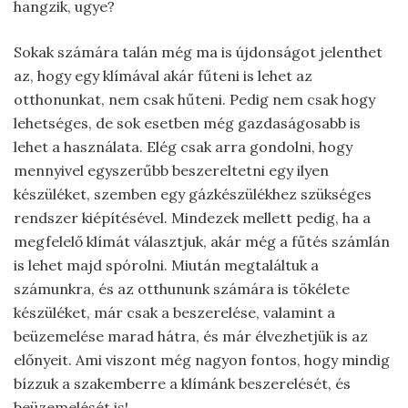
hangzik, ugye?
Sokak számára talán még ma is újdonságot jelenthet
az, hogy egy klímával akár fűteni is lehet az
otthonunkat, nem csak hűteni. Pedig nem csak hogy
lehetséges, de sok esetben még gazdaságosabb is
lehet a használata. Elég csak arra gondolni, hogy
mennyivel egyszerűbb beszereltetni egy ilyen
készüléket, szemben egy gázkészülékhez szükséges
rendszer kiépítésével. Mindezek mellett pedig, ha a
megfelelő klímát választjuk, akár még a fűtés számlán
is lehet majd spórolni. Miután megtaláltuk a
számunkra, és az otthununk számára is tökélete
készüléket, már csak a beszerelése, valamint a
beüzemelése marad hátra, és már élvezhetjük is az
előnyeit. Ami viszont még nagyon fontos, hogy mindig
bízzuk a szakemberre a klímánk beszerelését, és
beüzemelését is!