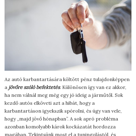
Az autó karbantartására költött pénz tulajdonképpen
a
jövőre szóló befektetés
. Különösen így van ez akkor,
ha nem válnál meg még egy jó ideig a járműtől. Sok
kezdő autós elköveti azt a hibát, hogy a
karbantartáson igyekszik spórolni, és úgy van vele,
hogy „majd jövő hónapban”. A sok apró probléma
azonban komolyabb károk kockázatát hordozza
magában. Tekintsünk most el a tuningolástól, és