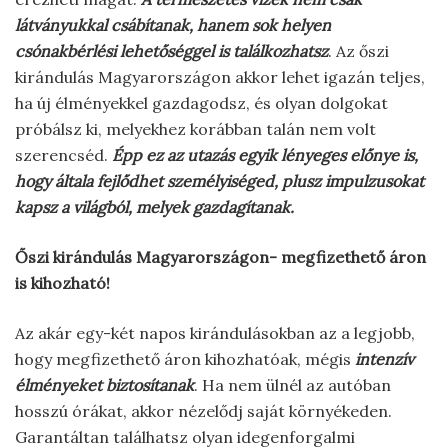
látványukkal csábítanak, hanem sok helyen
csónakbérlési lehetőséggel is találkozhatsz
. Az őszi
kirándulás Magyarországon akkor lehet igazán teljes,
ha új élményekkel gazdagodsz, és olyan dolgokat
próbálsz ki, melyekhez korábban talán nem volt
szerencséd.
Épp ez az utazás egyik lényeges előnye is,
hogy általa fejlődhet személyiséged, plusz impulzusokat
kapsz a világból, melyek gazdagítanak.
Őszi kirándulás Magyarországon- megfizethető áron
is kihozható!
Az akár egy-két napos kirándulásokban az a legjobb,
hogy megfizethető áron kihozhatóak, mégis
intenzív
élményeket biztosítanak
. Ha nem ülnél az autóban
hosszú órákat, akkor nézelődj saját környékeden.
Garantáltan találhatsz olyan idegenforgalmi