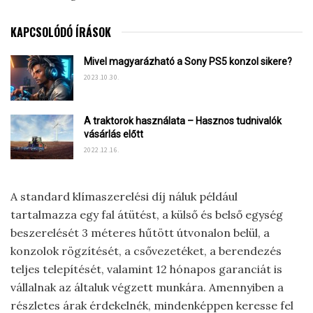
KAPCSOLÓDÓ ÍRÁSOK
Mivel magyarázható a Sony PS5 konzol sikere?
2023.10.30.
A traktorok használata – Hasznos tudnivalók
vásárlás előtt
2022.12.16.
A standard klímaszerelési díj náluk például
tartalmazza egy fal átütést, a külső és belső egység
beszerelését 3 méteres hűtött útvonalon belül, a
konzolok rögzítését, a csővezetéket, a berendezés
teljes telepítését, valamint 12 hónapos garanciát is
vállalnak az általuk végzett munkára. Amennyiben a
részletes árak érdekelnék, mindenképpen keresse fel