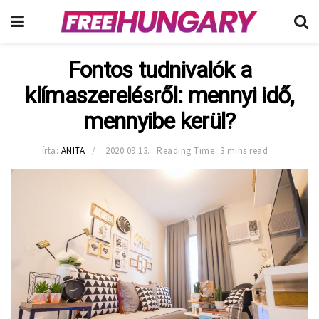
Fontos tudnivalók a
klímaszerelésről: mennyi idő,
mennyibe kerül?
írta:
ANITA
2020.09.13.
Reading Time: 3 mins read