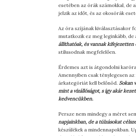
esetében az órák számokkal, de a
jelzik az időt, és az okosórák es
Az óra szíjának kiválasztásakor f
mutatkozik ez meg leginkább, de
állíthatóak, és vannak kifejezetten
stílusodnak megfelelően.
Érdemes azt is átgondolni karóra 
Amennyiben csak ténylegesen az i
árkategóriát kell belőnöd.
Sokan v
mint a vízállóságot, s így akár ke
kedvencükben.
Persze nem mindegy a méret se
napjainkban, de a túlzásokat célsz
készülékek a mindennapokban. Ug