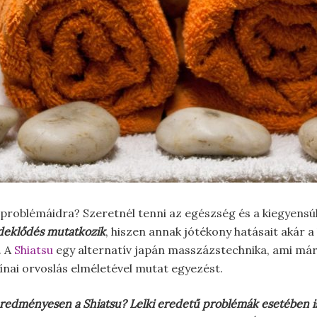
problémáidra? Szeretnél tenni az egészség és a kiegyens
rdeklődés mutatkozik
, hiszen annak jótékony hatásait akár 
. A
Shiatsu
egy alternatív japán masszázstechnika, ami már 
nai orvoslás elméletével mutat egyezést.
redményesen a Shiatsu? Lelki eredetű problémák esetében is