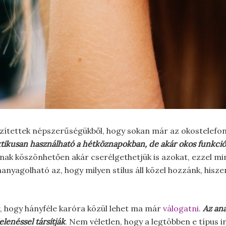
zítettek népszerűségükből, hogy sokan már az okostelefon
ktikusan használható a hétköznapokban, de akár okos funkciók
aknak köszönhetően akár cserélgethetjük is azokat, ezzel 
hanyagolható az, hogy milyen stílus áll közel hozzánk, his
, hogy hányféle karóra közül lehet ma már
válogatni
.
Az ana
lenéssel társítják
. Nem véletlen, hogy a legtöbben e típus 