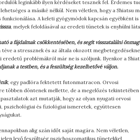
rdulók leginkább ilyen kérdéseket tesznek fel. Érdemes tu
 lehetséges a másiké nélkül. Nem véletlen, hogy a Shiatsu 
lis funkcionálása. A keleti gyógymódok kapcsán egyébként i
issza
, melyek feloldásával az eredeti tünetek is enyhülni lát
tó a fájdalmak csökkentésében, és segít visszatalálni önmagu
téve a stressznek és az általa okozott megbetegedéseknek. 
lki eredetű problémákról már ne is szóljunk. Ilyenkor a Sh
djanak a testben, és a feszültség kezelhetővé váljon.
énik
, egy padlóra fektetett futonmatracon. Orvosi
yre többen döntenek mellette, de a megelőzés tekintetében
pasztalatok azt mutatják, hogy az olyan nyugati orvosi
pszichológiai és fiziológiai ismeretek, együttesen
yságukat.
nnapokban alig szán időt saját magára. Nem véletlen,
 jelen levő feszültség pszichoszomatikus tünetekkel