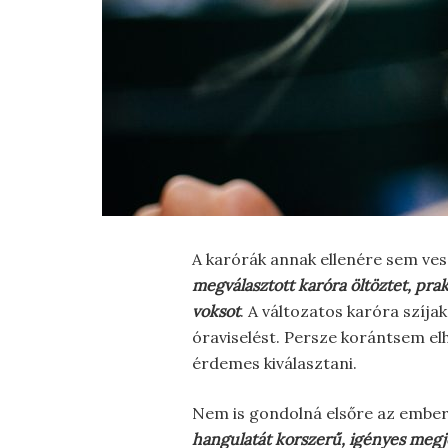
A karórák annak ellenére sem ves
megválasztott karóra öltöztet, pra
voksot
. A változatos karóra szíj
óraviselést. Persze korántsem el
érdemes kiválasztani.
Nem is gondolná elsőre az ember
hangulatát korszerű, igényes megje