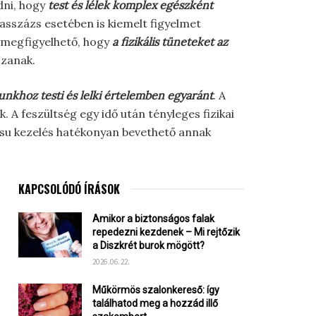
dni, hogy
test és lélek komplex egészként
masszázs esetében is kiemelt figyelmet
s megfigyelhető, hogy
a fizikális tüneteket az
szanak.
nkhoz testi és lelki értelemben egyaránt
. A
A feszültség egy idő után tényleges fizikai
iatsu kezelés hatékonyan bevethető annak
KAPCSOLÓDÓ ÍRÁSOK
Amikor a biztonságos falak
repedezni kezdenek – Mi rejtőzik
a Diszkrét burok mögött?
2026.06.22.
Műkörmös szalonkereső: így
találhatod meg a hozzád illő