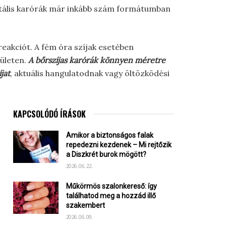
igitális karórák már inkább szám formátumban
reakciót. A fém óra szíjak esetében
ületen.
A bőrszíjas karórák könnyen méretre
jat
, aktuális hangulatodnak vagy öltözködési
KAPCSOLÓDÓ ÍRÁSOK
Amikor a biztonságos falak
repedezni kezdenek – Mi rejtőzik
a Diszkrét burok mögött?
2026.06.22.
Műkörmös szalonkereső: így
találhatod meg a hozzád illő
szakembert
2026.06.09.