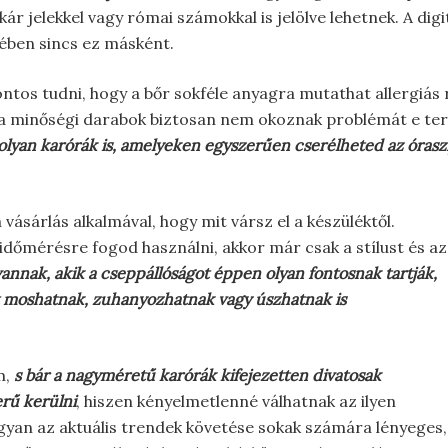
kár jelekkel vagy római számokkal is jelölve lehetnek. A d
etében sincs ez másként.
ontos tudni, hogy a bőr sokféle anyagra mutathat allergiás 
 a minőségi darabok biztosan nem okoznak problémát e ter
 olyan karórák is, amelyeken egyszerűen cserélheted az óraszí
vásárlás alkalmával, hogy mit vársz el a készüléktől.
dőmérésre fogod használni, akkor már csak a stílust és az
annak, akik a cseppállóságot éppen olyan fontosnak tartják,
zet moshatnak, zuhanyozhatnak vagy úszhatnak is
m,
s bár a nagyméretű karórák kifejezetten divatosak
erű kerülni
, hiszen kényelmetlenné válhatnak az ilyen
yan az aktuális trendek követése sokak számára lényeges,