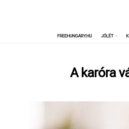
FREEHUNGARY.HU
JÓLÉT
K
A karóra v