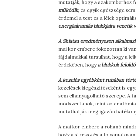
mutatják, hogy a szakemberhez fo
működik
, és egyik egészsége sem
érdemel a test és a lélek optimá
energiaáramlás blokkjaira vezetik v
A Shiatsu eredményesen alkalmazha
mai kor embere fokozottan ki van 
fájdalmakkal társulhat, hogy a le
érdekében, hogy
a blokkok feloldó
A kezelés egyébként ruhában tört
kezelések kiegészítéseként is eg
sem elhanyagolható szerepe. A ta
módszertanok, mint az anatómiai, 
mutathatják meg igazán hatékon
A mai kor embere a rohanó minde
hogy a stressz és a folyamatosan