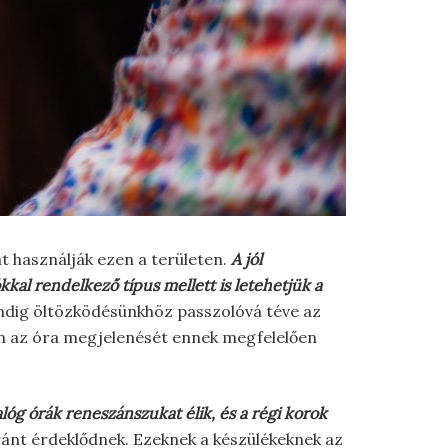
t használják ezen a területen.
A jól
kal rendelkező típus mellett is letehetjük a
mindig öltözködésünkhöz passzolóvá téve az
zen az óra megjelenését ennek megfelelően
lóg órák reneszánszukat élik, és a régi korok
iránt érdeklődnek. Ezeknek a készülékeknek az