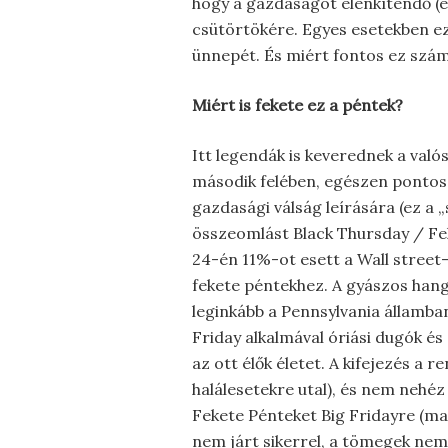
hogy a gazdaságot élénkítendő (e
csütörtökére. Egyes esetekben ez 
ünnepét. És miért fontos ez szám
Miért is fekete ez a péntek?
Itt legendák is keverednek a való
második felében, egészen pontosa
gazdasági válság leírására (ez a 
összeomlást Black Thursday / Fe
24-én 11%-ot esett a Wall street
fekete péntekhez. A gyászos hang
leginkább a Pennsylvania államban
Friday alkalmával óriási dugók és
az ott élők életet. A kifejezés a
halálesetekre utal), és nem nehé
Fekete Pénteket Big Fridayre (m
nem járt sikerrel, a tömegek nem 