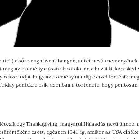
 Péntek) elsőre negatívnak hangzó, sötét nevű eseményéne
meg az esemény először hivatalosan a hazai kiskereskedel
y része tudja, hogy az esemény mindig ősszel történik meg
k Friday péntekre esik, azonban a története, hogy pontosa
 létezik egy Thanksgiving, magyarul Hálaadás nevű ünnep
csütörtökére esett, egészen 1941-ig, amikor az USA elnöke