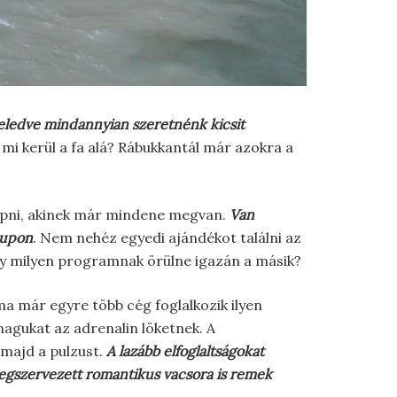
eledve mindannyian szeretnénk kicsit
 mi kerül a fa alá? Rábukkantál már azokra a
lepni, akinek már mindene megvan.
Van
kupon
. Nem nehéz egyedi ajándékot találni az
gy milyen programnak örülne igazán a másik?
 már egyre több cég foglalkozik ilyen
agukat az adrenalin löketnek. A
 majd a pulzust.
A lazább elfoglaltságokat
egszervezett romantikus vacsora is remek