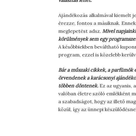
választás lehet.
Ajándékozás alkalmával kiemelt j
érezze, fontos a másiknak. Ennek
meglepetést adsz.
Mivel napjaink
körülmények sem egy programszerv
A későbbiekben beváltható kuponn
program, ezzel is közelebb kerül
Bár a műszaki cikkek, a parfümök
örvendenek a karácsonyi ajándékoz
többen döntenek.
Ez az ugyanis, 
valóban életre szóló emlékként 
a szabadságot, hogy az illető ma
közül, így az ünnepi készülődés