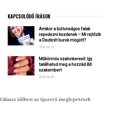
KAPCSOLÓDÓ ÍRÁSOK
Amikor a biztonságos falak
repedezni kezdenek – Mi rejtőzik
a Diszkrét burok mögött?
2026.06.22.
Műkörmös szalonkereső: így
találhatod meg a hozzád illő
szakembert
2026.06.09.
 Válassz időben az újszerű meglepetések