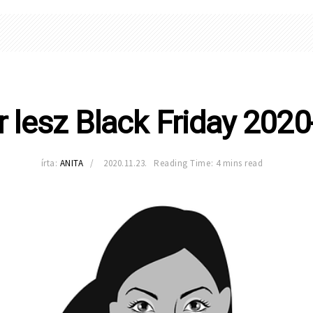
 lesz Black Friday 202
írta:
ANITA
2020.11.23.
Reading Time: 4 mins read