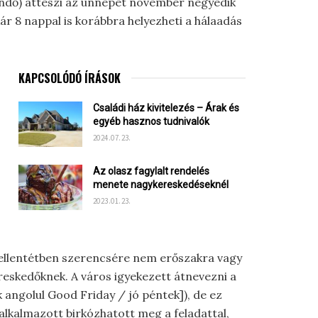
endő) átteszi az ünnepet november negyedik
ár 8 nappal is korábbra helyezheti a hálaadás
KAPCSOLÓDÓ ÍRÁSOK
Családi ház kivitelezés – Árak és
egyéb hasznos tudnivalók
2024.07.23.
Az olasz fagylalt rendelés
menete nagykereskedéseknél
2023.01.23.
al ellentétben szerencsére nem erőszakra vagy
reskedőknek. A város igyekezett átnevezni a
angolul Good Friday / jó péntek]), de ez
alkalmazott birkózhatott meg a feladattal,