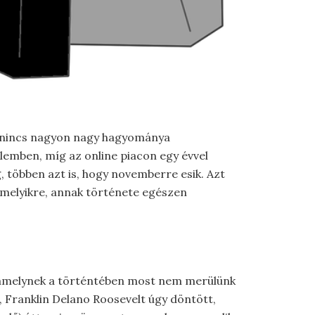
k nincs nagyon nagy hagyománya
emben, míg az online piacon egy évvel
, többen azt is, hogy novemberre esik. Azt
n melyikre, annak története egészen
, amelynek a történtében most nem merülünk
, Franklin Delano Roosevelt úgy döntött,