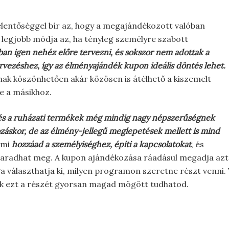
elentőséggel bír az, hogy a megajándékozott valóban
 legjobb módja az, ha tényleg személyre szabott
ban igen nehéz előre tervezni, és sokszor nem adottak a
ezéshez, így az élményajándék kupon ideális döntés lehet.
ak köszönhetően akár közösen is átélhető a kiszemelt
ve a másikhoz.
 és a ruházati termékek még mindig nagy népszerűségnek
áskor, de az élmény-jellegű meglepetések mellett is mind
ami
hozzáad a személyiséghez, építi a kapcsolatokat
, és
maradhat meg. A kupon ajándékozása ráadásul megadja azt
ga választhatja ki, milyen programon szeretne részt venni.
nek ezt a részét gyorsan magad mögött tudhatod.