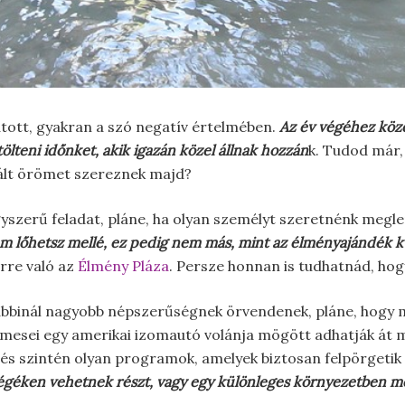
atott, gyakran a szó negatív értelmében.
Az év végéhez köz
lteni időnket, akik igazán közel állnak hozzán
k. Tudod már,
ált örömet szereznek majd?
yszerű feladat, pláne, ha olyan személyt szeretnénk meg
em lőhetsz mellé, ez pedig nem más, mint az élményajándék 
erre való az
Élmény Pláza
. Persze honnan is tudhatnád, ho
binál nagyobb népszerűségnek örvendenek, pláne, hogy ma
lmesei egy amerikai izomautó volánja mögött adhatják át m
és szintén olyan programok, amelyek biztosan felpörgetik
végéken vehetnek részt, vagy egy különleges környezetben m