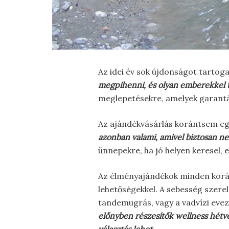
Az idei év sok újdonságot tartog
megpihenni, és olyan emberekkel tö
meglepetésekre, amelyek garant
Az ajándékvásárlás korántsem eg
azonban valami, amivel biztosan n
ünnepekre, ha jó helyen keresel, 
Az élményajándékok minden koráb
lehetőségekkel. A sebesség szere
tandemugrás, vagy a vadvízi evez
előnyben részesítők wellness hét