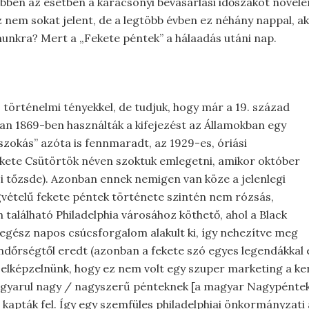
bben az esetben a karácsonyi bevásárlási időszakot növel
nem sokat jelent, de a legtöbb évben ez néhány nappal, ak
unkra? Mert a „Fekete péntek” a hálaadás utáni nap.
s történelmi tényekkel, de tudjuk, hogy már a 19. század
n 1869-ben használták a kifejezést az Államokban egy
„szokás” azóta is fennmaradt, az 1929-es, óriási
kete Csütörtök néven szoktuk emlegetni, amikor október
-i tőzsde). Azonban ennek nemigen van köze a jelenlegi
vételű fekete péntek története szintén nem rózsás,
 található Philadelphia városához köthető, ahol a Black
 egész napos csúcsforgalom alakult ki, így nehezítve meg
 rendőrségtől eredt (azonban a fekete szó egyes legendákk
z elképzelnünk, hogy ez nem volt egy szuper marketing a ke
agyarul nagy / nagyszerű pénteknek [a magyar Nagypéntek 
kapták fel. Így egy szemfüles philadelphiai önkormányzati 