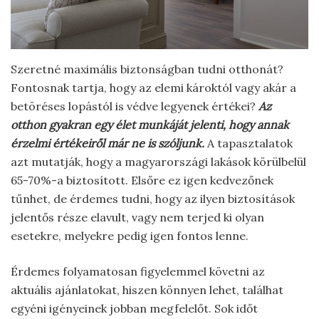
Szeretné maximális biztonságban tudni otthonát?
Fontosnak tartja, hogy az elemi károktól vagy akár a
betöréses lopástól is védve legyenek értékei?
Az
otthon gyakran egy élet munkáját jelenti, hogy annak
érzelmi értékeiről már ne is szóljunk.
A tapasztalatok
azt mutatják, hogy a magyarországi lakások körülbelül
65-70%-a biztosított. Elsőre ez igen kedvezőnek
tűnhet, de érdemes tudni, hogy az ilyen biztosítások
jelentős része elavult, vagy nem terjed ki olyan
esetekre, melyekre pedig igen fontos lenne.
Érdemes folyamatosan figyelemmel követni az
aktuális ajánlatokat, hiszen könnyen lehet, találhat
egyéni igényeinek jobban megfelelőt. Sok időt