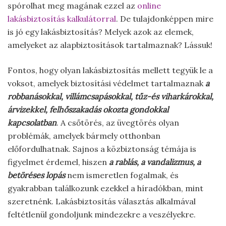
spórolhat meg magának ezzel az
online
lakásbiztosítás kalkulátorral
. De tulajdonképpen mire
is jó egy lakásbiztosítás? Melyek azok az elemek,
amelyeket az alapbiztosítások tartalmaznak? Lássuk!
Fontos, hogy olyan lakásbiztosítás mellett tegyük le a
voksot, amelyek biztosítási védelmet tartalmaznak
a
robbanásokkal, villámcsapásokkal, tűz-és viharkárokkal,
árvizekkel, felhőszakadás okozta gondokkal
kapcsolatban
. A csőtörés, az üvegtörés olyan
problémák, amelyek bármely otthonban
előfordulhatnak. Sajnos a közbiztonság témája is
figyelmet érdemel, hiszen
a rablás, a vandalizmus, a
betöréses lopás
nem ismeretlen fogalmak, és
gyakrabban találkozunk ezekkel a híradókban, mint
szeretnénk. Lakásbiztosítás választás alkalmával
feltétlenül gondoljunk mindezekre a veszélyekre.