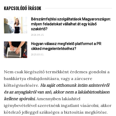
KAPCSOLÓDÓ ÍRÁSOK
Bérszámfejtési szolgáltatások Magyarországon:
milyen feladatokat vállalhat át egy külső
szakértő?
2026.04.15.
Hogyan válassz megfelelő platformot a PR
cikked megjelentetéséhez?
2025.03.01.
Nem csak kiegészítő termékként érdemes gondolni a
bankkártya eltulajdonításra, vagy a zárcsere
költségviselésére.
Ha saját otthonunk intim színteréről
és az anyagiakról van szó, akkor nem a lakásbiztosításon
kellene spórolni.
Amennyiben lakáshitel
igénybevételével szeretnénk ingatlant vásárolni, akkor
kötelező jelleggel szükséges a biztosítás megkötése.