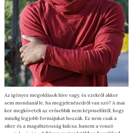
Az igényes megoldások híve vagy, és ezekről akkor
sem mondanál le, ha megjelenésedről van szó? A mai
kor megköveteli az erősebbik nem képviselőitől, hogy
mindig legjobb formájukat hozzák. Ez nem csak a
siker és a magabiztosság kulcsa, hanem a vonzó