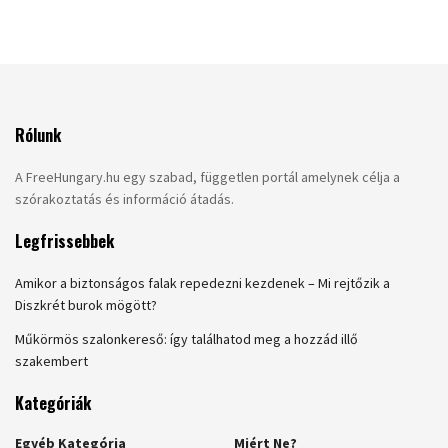
Rólunk
A FreeHungary.hu egy szabad, független portál amelynek célja a
szórakoztatás és információ átadás.
Legfrissebbek
Amikor a biztonságos falak repedezni kezdenek – Mi rejtőzik a
Diszkrét burok mögött?
Műkörmös szalonkereső: így találhatod meg a hozzád illő
szakembert
Kategóriák
Egyéb Kategória
Miért Ne?