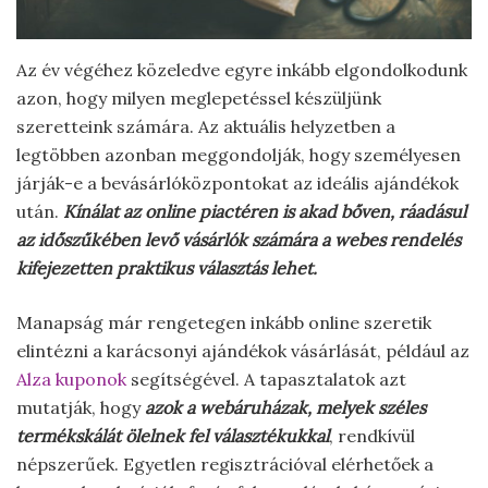
Az év végéhez közeledve egyre inkább elgondolkodunk
azon, hogy milyen meglepetéssel készüljünk
szeretteink számára. Az aktuális helyzetben a
legtöbben azonban meggondolják, hogy személyesen
járják-e a bevásárlóközpontokat az ideális ajándékok
után.
Kínálat az online piactéren is akad bőven, ráadásul
az időszűkében levő vásárlók számára a webes rendelés
kifejezetten praktikus választás lehet.
Manapság már rengetegen inkább online szeretik
elintézni a karácsonyi ajándékok vásárlását, például az
Alza kuponok
segítségével. A tapasztalatok azt
mutatják, hogy
azok a webáruházak, melyek széles
termékskálát ölelnek fel választékukkal
, rendkívül
népszerűek. Egyetlen regisztrációval elérhetőek a