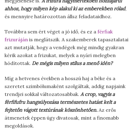
megjelenésé is.
A frizura nagymértékben hozzájárul
ahhoz, hogy milyen kép alakul ki az emberekben rólad
,
és mennyire határozottan állsz feladataidhoz.
Továbbra sem ért véget a jó idő, és ez a
férfiak
frizuráján
is meglátszik. A szakemberek tapasztalatai
azt mutatják, hogy a vendégek még mindig gyakran
kérik azokat a frizukat, melyek a nyári melegben
hódítottak.
De mégis milyen stílus a menő idén?
Míg a hetvenes években a hosszú haj a béke és a
szeretet szimbólumaként szolgáltak, addig napjaink
trendjei sokkal változatosabbak.
A crop, vagyis a
férfifufru hangsúlyozása természetes hatást kelt a
fejtetőn vágott textúrának köszönhetően.
Az erős
átmenetek éppen úgy divatosak, mint a finomabb
megoldások.