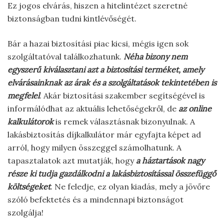
Ez jogos elvárás, hiszen a hitelintézet szeretné
biztonságban tudni kintlévőségét.
Bár a hazai biztosítási piac kicsi, mégis igen sok
szolgáltatóval találkozhatunk.
Néha bizony nem
egyszerű kiválasztani azt a biztosítási terméket, amely
elvárásainknak az árak és a szolgáltatások tekintetében is
megfelel
. Akár biztosítási szakember segítségével is
informálódhat az aktuális lehetőségekről, de
az online
kalkulátorok
is remek választásnak bizonyulnak. A
lakásbiztosítás díjkalkulátor már egyfajta képet ad
arról, hogy milyen összeggel számolhatunk. A
tapasztalatok azt mutatják, hogy
a háztartások nagy
része ki tudja gazdálkodni a lakásbiztosítással összefüggő
költségeket
. Ne feledje, ez olyan kiadás, mely a jövőre
szóló befektetés és a mindennapi biztonságot
szolgálja!