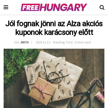
Jól fognak jönni az Alza akciós
kuponok karácsony előtt
írta:
ANITA
2020.11.12.
Reading Time: 3 mins read