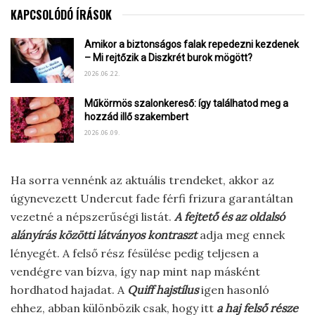
KAPCSOLÓDÓ ÍRÁSOK
Amikor a biztonságos falak repedezni kezdenek
– Mi rejtőzik a Diszkrét burok mögött?
2026.06.22.
Műkörmös szalonkereső: így találhatod meg a
hozzád illő szakembert
2026.06.09.
Ha sorra vennénk az aktuális trendeket, akkor az
úgynevezett Undercut fade férfi frizura garantáltan
vezetné a népszerűségi listát.
A fejtető és az oldalsó
alányírás közötti látványos kontraszt
adja meg ennek
lényegét. A felső rész fésülése pedig teljesen a
vendégre van bízva, így nap mint nap másként
hordhatod hajadat. A
Quiff hajstílus
igen hasonló
ehhez, abban különbözik csak, hogy itt
a haj felső része