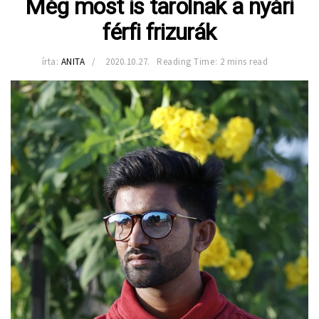
Még most is tarolnak a nyári
férfi frizurák
írta:
ANITA
2020.10.27.
Reading Time: 2 mins read