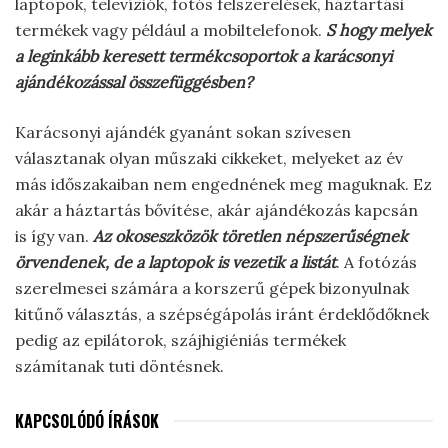
laptopok, televíziók, fotós felszerelések, háztartási
termékek vagy például a mobiltelefonok.
S hogy melyek
a leginkább keresett termékcsoportok a karácsonyi
ajándékozással összefüggésben?
Karácsonyi ajándék gyanánt sokan szívesen
választanak olyan műszaki cikkeket, melyeket az év
más időszakaiban nem engednének meg maguknak. Ez
akár a háztartás bővítése, akár ajándékozás kapcsán
is így van.
Az okoseszközök töretlen népszerűségnek
örvendenek, de a laptopok is vezetik a listát
. A fotózás
szerelmesei számára a korszerű gépek bizonyulnak
kitűnő választás, a szépségápolás iránt érdeklődőknek
pedig az epilátorok, szájhigiéniás termékek
számítanak tuti döntésnek.
KAPCSOLÓDÓ ÍRÁSOK