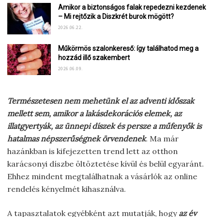
Amikor a biztonságos falak repedezni kezdenek
– Mi rejtőzik a Diszkrét burok mögött?
2026.06.22.
Műkörmös szalonkereső: így találhatod meg a
hozzád illő szakembert
2026.06.09.
Természetesen nem mehetünk el az adventi időszak
mellett sem, amikor a lakásdekorációs elemek, az
illatgyertyák, az ünnepi díszek és persze a műfenyők is
hatalmas népszerűségnek örvendenek
. Ma már
hazánkban is kifejezetten trend lett az otthon
karácsonyi díszbe öltöztetése kívül és belül egyaránt.
Ehhez mindent megtalálhatnak a vásárlók az online
rendelés kényelmét kihasználva.
A tapasztalatok egyébként azt mutatják, hogy
az év