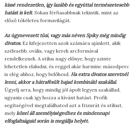
kissé rendezetlen, így lazább és egyúttal természetesebb
hatást is kelt
. Sokan férfiasabbnak tekintik, mint az
előző tökéletes formavilágát.
Az úgynevezett tüsi, vagy más néven Spiky még mindig
divatos.
Ez kifejezetten azok számára ajánlott, akik
szélesebb, ovális, vagy kerek arcformával
rendelkeznek. A stílus nagy előnye, hogy szinte
lehetetlen elaludni, és reggel akár harminc másodperc
is elég ahhoz, hogy belőhesd.
Ha extra divatos szeretnél
lenni, akkor a hátrafésült hajad kombináld szakállal.
Ügyelj arra, hogy mindig jól ápolt legyen szakállad,
ugyanis csak így hozza a kívánt hatást. Profik
segítségével megtalálhatod azt a frizurát és stílust,
mely
közel áll személyiségedhez és mindennapi
elfoglaltságaid során is megállja helyét.