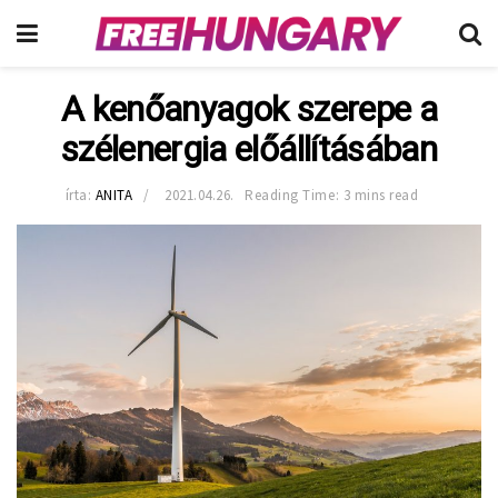
A kenőanyagok szerepe a
szélenergia előállításában
írta:
ANITA
2021.04.26.
Reading Time: 3 mins read