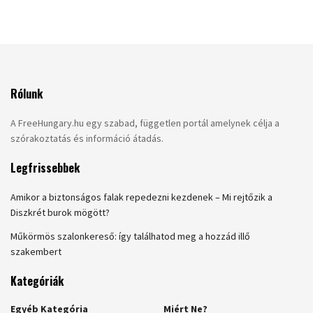
Rólunk
A FreeHungary.hu egy szabad, független portál amelynek célja a
szórakoztatás és információ átadás.
Legfrissebbek
Amikor a biztonságos falak repedezni kezdenek – Mi rejtőzik a
Diszkrét burok mögött?
Műkörmös szalonkereső: így találhatod meg a hozzád illő
szakembert
Kategóriák
Egyéb Kategória
Miért Ne?