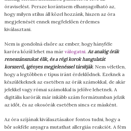
óraviselést. Persze korántsem elhanyagolható az,
hogy milyen stílus áll közel hozzánk, hiszen az óra
megjelenését ennek megfelelően érdemes
kiválasztani.
Nem is gondolná elsőre az ember, hogy hányféle
karóra közül lehet ma már
válogatni
.
Az analóg órák
reneszánszukat élik, és a régi korok hangulatát
korszerű, igényes megjelenéssel társítják
. Nem véletlen,
hogy a legtöbben e típus iránt érdeklődnek. Ezeknek a
készülékeknek az esetében az órák számokkal, de akár
jelekkel vagy római számokkal is jelölve lehetnek. A
digitális karórák már inkább szám formátumban jelzik
az időt, és az okosórák esetében sincs ez másként.
Az óra szíjának kiválasztásakor fontos tudni, hogy a
bőr sokféle anyagra mutathat allergiás reakciót. A fém