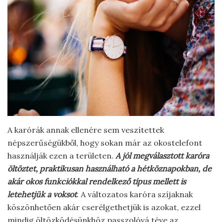
A karórák annak ellenére sem veszítettek
népszerűségükből, hogy sokan már az okostelefont
használják ezen a területen.
A jól megválasztott karóra
öltöztet, praktikusan használható a hétköznapokban, de
akár okos funkciókkal rendelkező típus mellett is
letehetjük a voksot
. A változatos karóra szíjaknak
köszönhetően akár cserélgethetjük is azokat, ezzel
mindig öltözködésünkhöz passzolóvá téve az