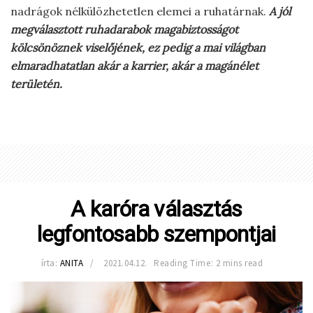
nadrágok nélkülözhetetlen elemei a ruhatárnak.
A jól
megválasztott ruhadarabok magabiztosságot
kölcsönöznek viselőjének, ez pedig a mai világban
elmaradhatatlan akár a karrier, akár a magánélet
területén.
A karóra választás
legfontosabb szempontjai
írta:
ANITA
2021.04.12.
Reading Time: 2 mins read