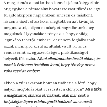
A megjelenés a mai korban kiemelt jelentőséggel bír.
Míg egykor a társadalmi hovatartozást tükrözte, így
tulajdonképpen napjainkban sincsen ez másként,
hiszen a viselt öltözékkel a legtöbben azt kívánják
megmutatni, milyen minőséget engedhetnek meg
maguknak. Ugyanakkor tény az is, hogy a világ
leginkább tehetős emberei kicsit sem foglalkoznak
azzal, mennyibe kerül az általuk viselt ruha, és
rendszerint az egyszerűséget, praktikusságot
helyezik fókuszba.
Némi ellentmondás feszül ebben, és
azzal is érdemes tisztában lenni, hogy tényleg nem a
ruha teszi az embert.
Ebben a zűrzavarban honnan tudhatja a férfi, hogy
milyen megoldásokat részesítsen előnyben?
Mi a titka
a magabiztos, stílusos férfiaknak, akik már csak a
helyiségbe lépve is lehengerlő hatással van a másik