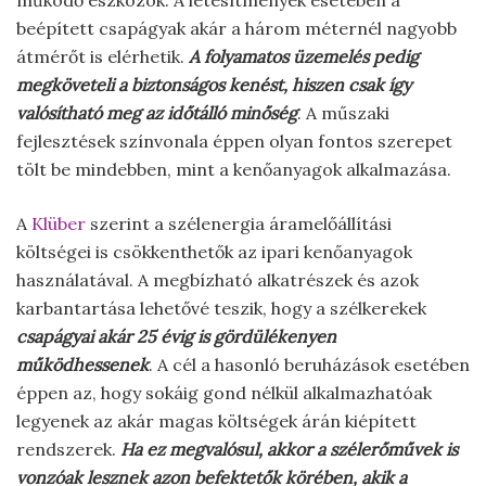
működő eszközök. A létesítmények esetében a
beépített csapágyak akár a három méternél nagyobb
átmérőt is elérhetik.
A folyamatos üzemelés pedig
megköveteli a biztonságos kenést, hiszen csak így
valósítható meg az időtálló minőség
. A műszaki
fejlesztések színvonala éppen olyan fontos szerepet
tölt be mindebben, mint a kenőanyagok alkalmazása.
A
Klüber
szerint a szélenergia áramelőállítási
költségei is csökkenthetők az ipari kenőanyagok
használatával. A megbízható alkatrészek és azok
karbantartása lehetővé teszik, hogy a szélkerekek
csapágyai akár 25 évig is gördülékenyen
működhessenek
. A cél a hasonló beruházások esetében
éppen az, hogy sokáig gond nélkül alkalmazhatóak
legyenek az akár magas költségek árán kiépített
rendszerek.
Ha ez megvalósul, akkor a szélerőművek is
vonzóak lesznek azon befektetők körében, akik a