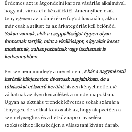
Érdemes azt is átgondolni karóra vásárlás alkalmával,
hogy mit vársz el a készüléktől. Amennyiben csak
ténylegesen az időmérésre fogod használni, akkor
már csak a stílust és az árkategóriát kell belőnöd.
Sokan vannak, akik a cseppállóságot éppen olyan
fontosnak tartják, mint a vízállóságot, s így akár kezet
moshatnak, zuhanyozhatnak vagy úszhatnak is
kedvencükben.
Persze nem mindegy a méret sem,
s bár a nagyméretű
karórák kifejezetten divatosak napjainkban, de a
túlzásokat célszerű kerülni
, hiszen kényelmetlenné
válhatnak az ilyen készülékek a mindennapokban.
Ugyan az aktuális trendek követése sokak számára
lényeges, de sokkal fontosabb az, hogy alapvetően a
személyiséghez és a hétköznapi óraviselési
szokásokhoz illeszkedjen a választani kívánt darab.