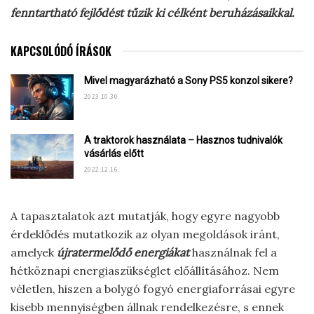
fenntartható fejlődést tűzik ki célként beruházásaikkal.
KAPCSOLÓDÓ ÍRÁSOK
Mivel magyarázható a Sony PS5 konzol sikere?
2023.10.30.
A traktorok használata – Hasznos tudnivalók
vásárlás előtt
2022.12.16.
A tapasztalatok azt mutatják, hogy egyre nagyobb
érdeklődés mutatkozik az olyan megoldások iránt,
amelyek
újratermelődő energiákat
használnak fel a
hétköznapi energiaszükséglet előállításához. Nem
véletlen, hiszen a bolygó fogyó energiaforrásai egyre
kisebb mennyiségben állnak rendelkezésre, s ennek