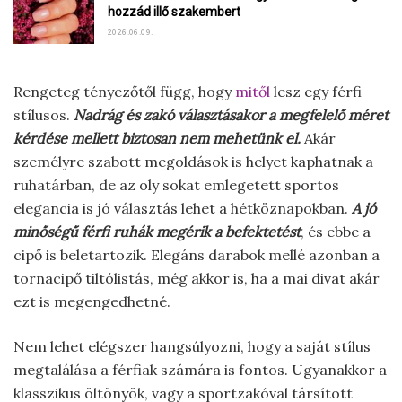
hozzád illő szakembert
2026.06.09.
Rengeteg tényezőtől függ, hogy
mitől
lesz egy férfi
stílusos.
Nadrág és zakó választásakor a megfelelő méret
kérdése mellett biztosan nem mehetünk el.
Akár
személyre szabott megoldások is helyet kaphatnak a
ruhatárban, de az oly sokat emlegetett sportos
elegancia is jó választás lehet a hétköznapokban.
A jó
minőségű férfi ruhák megérik a befektetést
, és ebbe a
cipő is beletartozik. Elegáns darabok mellé azonban a
tornacipő tiltólistás, még akkor is, ha a mai divat akár
ezt is megengedhetné.
Nem lehet elégszer hangsúlyozni, hogy a saját stílus
megtalálása a férfiak számára is fontos. Ugyanakkor a
klasszikus öltönyök, vagy a sportzakóval társított