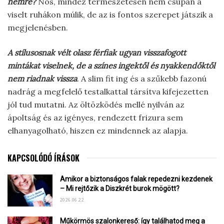
nemre?
Nos, mindez természetesen nem csupán a
viselt ruhákon múlik, de az is fontos szerepet játszik a
megjelenésben.
A stílusosnak vélt olasz férfiak ugyan visszafogott
mintákat viselnek, de a színes ingektől és nyakkendőktől
nem riadnak vissza
. A slim fit ing és a szűkebb fazonú
nadrág a megfelelő testalkattal társítva kifejezetten
jól tud mutatni. Az öltözködés mellé nyilván az
ápoltság és az igényes, rendezett frizura sem
elhanyagolható, hiszen ez mindennek az alapja.
KAPCSOLÓDÓ ÍRÁSOK
Amikor a biztonságos falak repedezni kezdenek
– Mi rejtőzik a Diszkrét burok mögött?
2026.06.22.
Műkörmös szalonkereső: így találhatod meg a