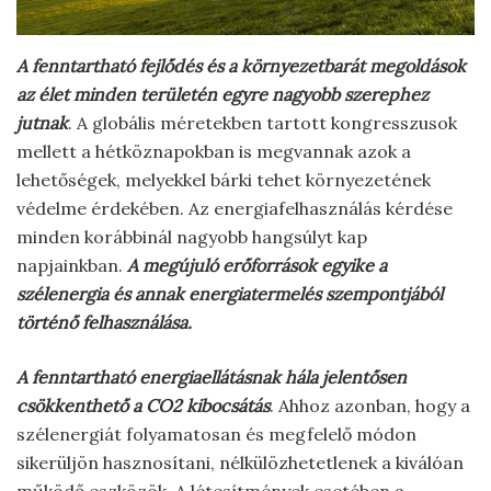
A fenntartható fejlődés és a környezetbarát megoldások
az élet minden területén egyre nagyobb szerephez
jutnak
. A globális méretekben tartott kongresszusok
mellett a hétköznapokban is megvannak azok a
lehetőségek, melyekkel bárki tehet környezetének
védelme érdekében. Az energiafelhasználás kérdése
minden korábbinál nagyobb hangsúlyt kap
napjainkban.
A megújuló erőforrások egyike a
szélenergia és annak energiatermelés szempontjából
történő felhasználása.
A fenntartható energiaellátásnak hála jelentősen
csökkenthető a CO2 kibocsátás
. Ahhoz azonban, hogy a
szélenergiát folyamatosan és megfelelő módon
sikerüljön hasznosítani, nélkülözhetetlenek a kiválóan