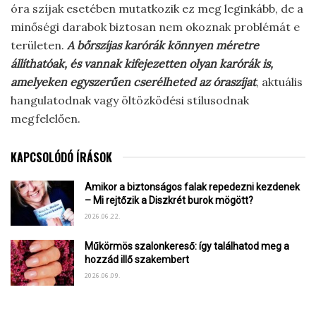
óra szíjak esetében mutatkozik ez meg leginkább, de a
minőségi darabok biztosan nem okoznak problémát e
területen.
A bőrszíjas karórák könnyen méretre
állíthatóak, és vannak kifejezetten olyan karórák is,
amelyeken egyszerűen cserélheted az óraszíjat
, aktuális
hangulatodnak vagy öltözködési stílusodnak
megfelelően.
KAPCSOLÓDÓ ÍRÁSOK
Amikor a biztonságos falak repedezni kezdenek
– Mi rejtőzik a Diszkrét burok mögött?
2026.06.22.
Műkörmös szalonkereső: így találhatod meg a
hozzád illő szakembert
2026.06.09.