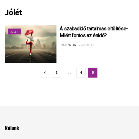
Jólét
A szabadidő tartalmas eltöltése-
JÓLÉT
Miért fontos az énidő?
ÍRTA:
ANITA
2020.08.13.
1
…
4
5
Rólunk