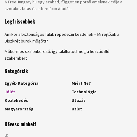
A FreeHungary.hu egy szabad, független portál amelynek célja a
szórakoztatás és információ átadás.
Legfrissebbek
Amikor a biztonságos falak repedezni kezdenek – Mi rejtőzik a
Diszkrét burok mögött?
Műkörmös szalonkereső: így találhatod meg a hozzád illő
szakembert
Kategóriák
Egyéb Kategória
Miért Ne?
Jólét
Technológia
Közlekedés
Utazás
Magyarország
Üzlet
Kövess minket!