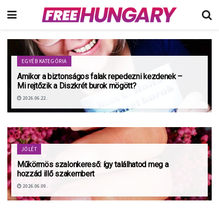
EGYÉB KATEGÓRIA
Amikor a biztonságos falak repedezni kezdenek –
Mi rejtőzik a Diszkrét burok mögött?
2026.06.22.
JÓLÉT
Műkörmös szalonkereső: így találhatod meg a
hozzád illő szakembert
2026.06.09.