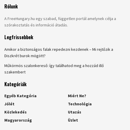
Rólunk
A FreeHungary.hu egy szabad, független portál amelynek célja a
szórakoztatás és információ átadás.
Legfrissebbek
Amikor a biztonságos falak repedezni kezdenek – Mi rejtőzik a
Diszkrét burok mögött?
Műkörmös szalonkereső: így találhatod meg a hozzád illő
szakembert
Kategóriák
Egyéb Kategória
Miért Ne?
Jólét
Technológia
Közlekedés
Utazás
Magyarország
Üzlet