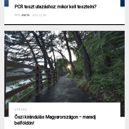
PCR teszt utazáshoz: mikor kell tesztelni?
ÍRTA:
ANITA
2021.12.08.
UTAZÁS
Őszi kirándulás Magyarországon – maradj
belföldön!