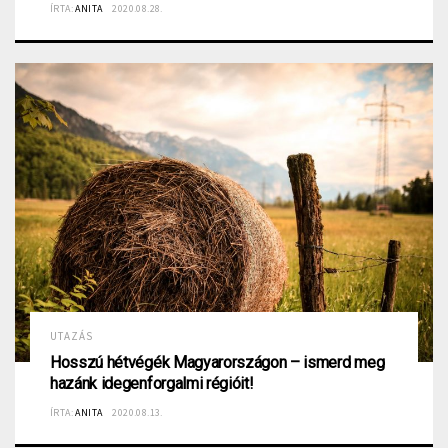
ÍRTA:
ANITA
2020.08.28.
UTAZÁS
Hosszú hétvégék Magyarországon – ismerd meg
hazánk idegenforgalmi régióit!
ÍRTA:
ANITA
2020.08.13.