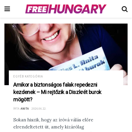
EGYÉB KATEGÓRIA
Amikor a biztonságos falak repedezni
kezdenek – Mi rejtőzik a Diszkrét burok
mögött?
ÍRTA:
ANITA
2026.06.22.
Sokan hiszik, hogy az íróvá válás előre
elrendeltetett út, amely kizárólag