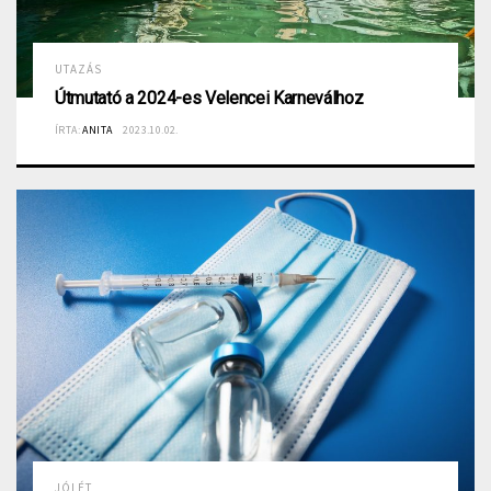
UTAZÁS
Útmutató a 2024-es Velencei Karneválhoz
ÍRTA:
ANITA
2023.10.02.
JÓLÉT