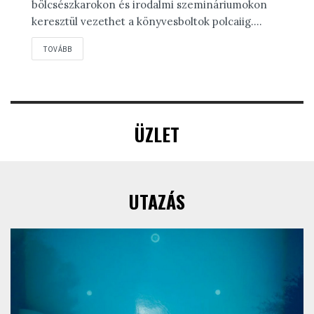
bölcsészkarokon és irodalmi szemináriumokon
keresztül vezethet a könyvesboltok polcaiig....
DETAILS
TOVÁBB
ÜZLET
UTAZÁS